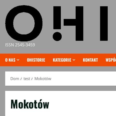
Przejdź
do
treści
ISSN 2545-3459
O NAS
OHISTORIE
KATEGORIE
KONTAKT
WSPÓ
Dom
test
Mokotów
Mokotów