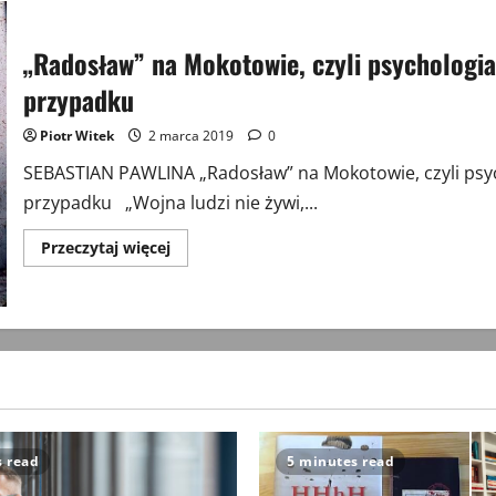
„Radosław” na Mokotowie, czyli psychologia
przypadku
Piotr Witek
2 marca 2019
0
SEBASTIAN PAWLINA „Radosław” na Mokotowie, czyli psy
przypadku „Wojna ludzi nie żywi,...
Przeczytaj
Przeczytaj więcej
więcej
o
„Radosław”
na
Mokotowie,
czyli
psychologia
w
badaniach
historycznych.
Studium
przypadku
s read
5 minutes read