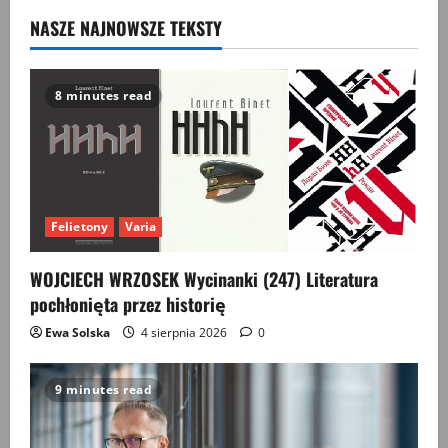
wpadajmy
NASZE NAJNOWSZE TEKSTY
nigdy
dwa
razy
w
tę
samą
8 minutes read
przepaść
Felietony
Varia
WOJCIECH WRZOSEK Wycinanki (247) Literatura
pochłonięta przez historię
Ewa Solska
4 sierpnia 2026
0
9 minutes read