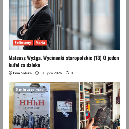
Felietony
Varia
Mateusz Wyżga. Wycinanki staropolskie (13) O jeden
kufel za daleko
Ewa Solska
31 lipca 2026
0
5 minutes read