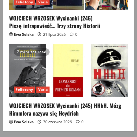
Felietony
Varia
WOJCIECH WRZOSEK Wycinanki (246)
Piszę infrapowieść… Trzy strony Historii
Ewa Solska
21 lipca 2026
0
7 minutes read
Felietony
Varia
WOJCIECH WRZOSEK Wycinanki (245) HHhH. Mózg
Himmlera nazywa się Heydrich
Ewa Solska
30 czerwca 2026
0