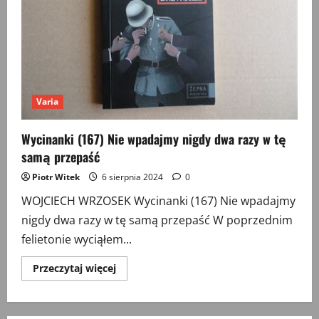
Varia
Wycinanki (167) Nie wpadajmy nigdy dwa razy w tę
samą przepaść
Piotr Witek
6 sierpnia 2024
0
WOJCIECH WRZOSEK Wycinanki (167) Nie wpadajmy
nigdy dwa razy w tę samą przepaść W poprzednim
felietonie wyciąłem...
Przeczytaj
Przeczytaj więcej
więcej
o
Wycinanki
(167)
Nie