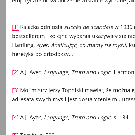
empiryczne doświadczenie zostanie wybrane jak
[1]
Książka odniosła
succès de scandale
w 1936 r
bestsellerem i kolejne wydania ukazywały się nie
Hanfling,
Ayer.
Analizując, co mamy na myśli
, t
heretyka do ortodoksy…
[2]
A.J. Ayer,
Language, Truth and Logic
, Harmond
[3]
Mój mistrz Jerzy Topolski mawiał, że można g
adresata swych myśli jest dostarczenie mu uzasa
[4]
A.J. Ayer,
Language, Truth and Logic
, s. 134.