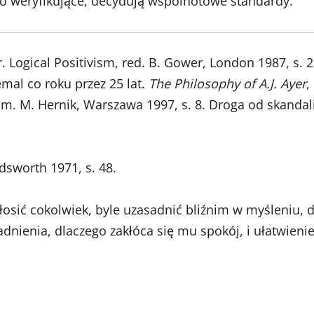
o weryfikujące, decydują wspólnotowe standardy.
. Logical Positivism, red. B. Gower, London 1987, s. 2
mal co roku przez 25 lat.
The Philosophy of A.J. Ayer
,
łum. M. Hernik, Warszawa 1997, s. 8. Droga od skandal
sworth 1971, s. 48.
łosić cokolwiek, byle uzasadnić bliźnim w myśleniu, 
dnienia, dlaczego zakłóca się mu spokój, i ułatwieni