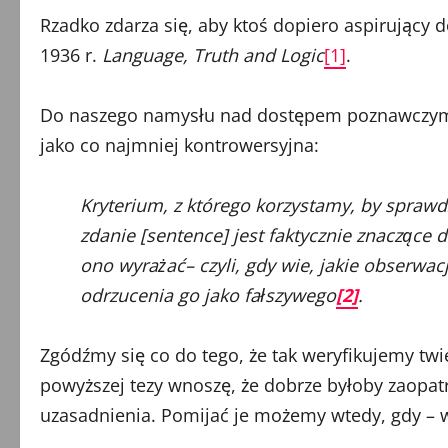
Rzadko zdarza się, aby ktoś dopiero aspirujący d
1936 r.
Language, Truth and Logic
[1]
.
Do naszego namysłu nad dostępem poznawczym do 
jako co najmniej kontrowersyjna:
Kryterium, z którego korzystamy, by sprawd
zdanie [sentence] jest faktycznie znaczące 
ono wyrażać– czyli, gdy wie, jakie obserwa
odrzucenia go jako fałszywego
[2]
.
Zgódźmy się co do tego, że tak weryfikujemy twi
powyższej tezy wnoszę, że dobrze byłoby zaopat
uzasadnienia. Pomijać je możemy wtedy, gdy – 