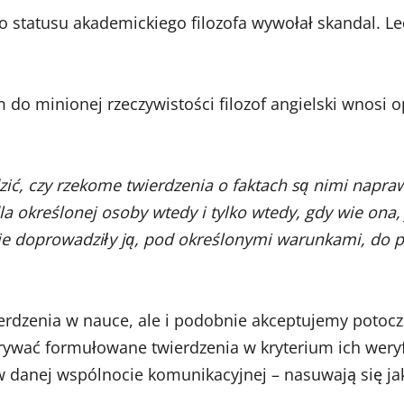
o statusu akademickiego filozofa wywołał skandal. Le
minionej rzeczywistości filozof angielski wnosi op
zić, czy rzekome twierdzenia o faktach są nimi napra
dla określonej osoby wtedy i tylko wtedy, gdy wie ona,
cje doprowadziły ją, pod określonymi warunkami, do 
erdzenia w nauce, ale i podobnie akceptujemy potocz
rywać formułowane twierdzenia w kryterium ich wery
w danej wspólnocie komunikacyjnej – nasuwają się ja