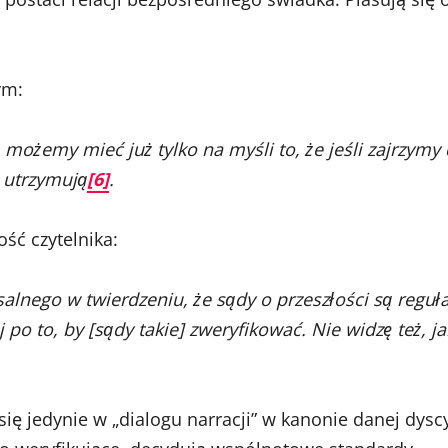
ym:
ożemy mieć już tylko na myśli to, że jeśli zajrzymy do
e utrzymują
[6]
.
ość czytelnika:
alnego w twierdzeniu, że sądy o przeszłości są regu
 po to, by [sądy takie] zweryfikować. Nie widzę też, 
ę jedynie w „dialogu narracji” w kanonie danej dyscyp