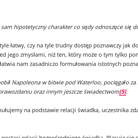
sam hipotetyczny charakter co sądy odnoszące się do 
yle łatwy, czy na tyle trudny dostęp poznawczy jak do t
rzed jego zmysłami, niż ten, który może o tym tylko
ułatwia nam zasadniczo formułowania istotnych pozna
 pobił Napoleona w bitwie pod Waterloo, pociągało za
sprawozdaniu oraz innym jeszcze świadectwom
[5]
.
rmułujemy na podstawie relacji świadka, uczestnika 
 postaci relacji bezpośredniego świadka. Plasują się