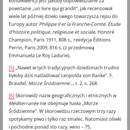
konsekwencji jest jakoby odpowiedzialne za
powstanie „un livre qui grandit”, jak recenzował
wiele lat później dzieło swego towarzysza rejsu do
Europy autor
Philippe II et la Franche-Comté.
Étude
d’histoire politique, religieuse et sociale
, Honoré
Champion, Paris 1911, 808 s., reedycja Éditions
Perrin, Paris 2009, 816 s. (z przedmową
Emmanuela Le Roy Ladurie).
[5]
„Nawet w tych tradycyjnych dziedzinach trudno
byłoby dziś naśladować Leopolda von Ranke”. F.
Braudel,
Morze Śródziemne…
, t. 2, s. 268.
[6]
Skorowidz nazw geograficznych i etnicznych w
Méditerranée
nie obejmuje hasła „Morze
Śródziemne”. W skorowidzu rzeczowym trzy razy
spotykamy piwo i tylko raz smalec. Natomiast oliwki
i pochodne ponad sto razy, wino – 75,