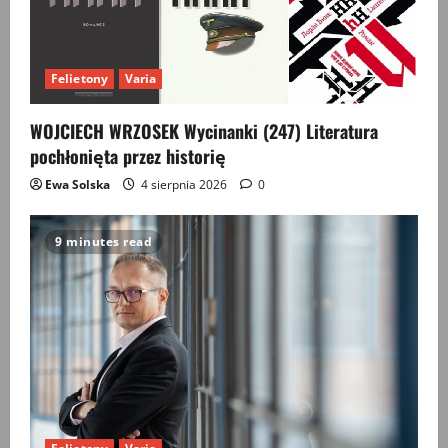
a
t
Felietony
Varia
i
WOJCIECH WRZOSEK Wycinanki (247) Literatura
o
pochłonięta przez historię
Ewa Solska
4 sierpnia 2026
0
n
9 minutes read