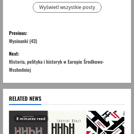
Wyświetl wszystkie posty
P
Previous:
o
Wycinanki (43)
s
Next:
Historia, polityka i historyk w Europie Środkowo-
t
Wschodniej
n
a
RELATED NEWS
v
i
8 minutes read
g