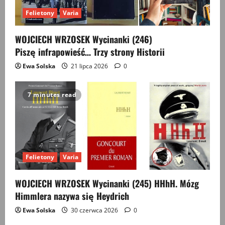
Felietony
Varia
WOJCIECH WRZOSEK Wycinanki (246)
Piszę infrapowieść… Trzy strony Historii
Ewa Solska
21 lipca 2026
0
7 minutes read
Felietony
Varia
WOJCIECH WRZOSEK Wycinanki (245) HHhH. Mózg
Himmlera nazywa się Heydrich
Ewa Solska
30 czerwca 2026
0