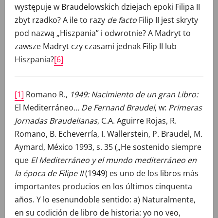
występuje w Braudelowskich dziejach epoki Filipa II
zbyt rzadko? A ile to razy
de facto
Filip II jest skryty
pod nazwą „Hiszpania” i odwrotnie? A Madryt to
zawsze Madryt czy czasami jednak Filip II lub
Hiszpania?
[6]
[1]
Romano R.,
1949:
Nacimiento de un gran Libro:
El Mediterráneo
… De Fernand Braudel
, w:
Primeras
Jornadas Braudelianas
, C.A. Aguirre Rojas, R.
Romano, B. Echeverría, I. Wallerstein, P. Braudel, M.
Aymard, México 1993, s. 35 („He sostenido siempre
que
El Mediterráneo y el mundo mediterráneo en
la época de Filipe II
(1949) es uno de los libros más
importantes producios en los últimos cinquenta
años. Y lo esenundoble sentido: a) Naturalmente,
en su codición de libro de historia: yo no veo,