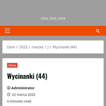
Przejdź
do
treści
ISSN 2545-3459
Menu
główne
Dom
2022
marzec
J
Wycinanki (44)
Varia
Wycinanki (44)
Administrator
22 marca 2022
6 minutes read