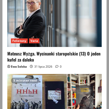
Felietony
Varia
Mateusz Wyżga. Wycinanki staropolskie (13) O jeden
kufel za daleko
Ewa Solska
31 lipca 2026
0
5 minutes read