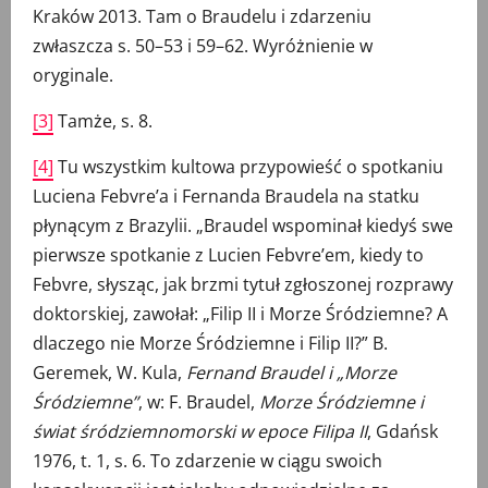
Kraków 2013. Tam o Braudelu i zdarzeniu
zwłaszcza s. 50–53 i 59–62. Wyróżnienie w
oryginale.
[3]
Tamże, s. 8.
[4]
Tu wszystkim kultowa przypowieść o spotkaniu
Luciena Febvre’a i Fernanda Braudela na statku
płynącym z Brazylii. „Braudel wspominał kiedyś swe
pierwsze spotkanie z Lucien Febvre’em, kiedy to
Febvre, słysząc, jak brzmi tytuł zgłoszonej rozprawy
doktorskiej, zawołał: „Filip II i Morze Śródziemne? A
dlaczego nie Morze Śródziemne i Filip II?” B.
Geremek, W. Kula,
Fernand Braudel i „Morze
Śródziemne”
, w: F. Braudel,
Morze Śródziemne i
świat śródziemnomorski w epoce Filipa II
, Gdańsk
1976, t. 1, s. 6. To zdarzenie w ciągu swoich