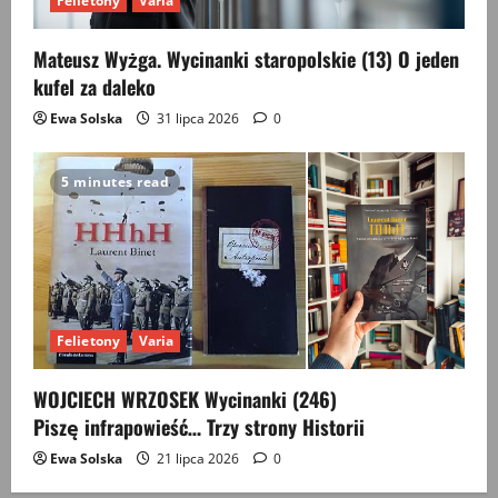
Felietony
Varia
Mateusz Wyżga. Wycinanki staropolskie (13) O jeden
kufel za daleko
Ewa Solska
31 lipca 2026
0
5 minutes read
Felietony
Varia
WOJCIECH WRZOSEK Wycinanki (246)
Piszę infrapowieść… Trzy strony Historii
Ewa Solska
21 lipca 2026
0