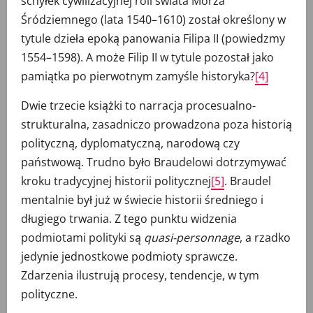
schyłek cywilizacyjnej roli świata Morza
Śródziemnego (lata 1540–1610) został określony w
tytule dzieła epoką panowania Filipa II (powiedzmy
1554–1598). A może Filip II w tytule pozostał jako
pamiątka po pierwotnym zamyśle historyka?
[4]
Dwie trzecie książki to narracja procesualno-
strukturalna, zasadniczo prowadzona poza historią
polityczną, dyplomatyczną, narodową czy
państwową. Trudno było Braudelowi dotrzymywać
kroku tradycyjnej historii politycznej
[5]
. Braudel
mentalnie był już w świecie historii średniego i
długiego trwania. Z tego punktu widzenia
podmiotami polityki są
quasi-personnage
, a rzadko
jedynie jednostkowe podmioty sprawcze.
Zdarzenia ilustrują procesy, tendencje, w tym
polityczne.