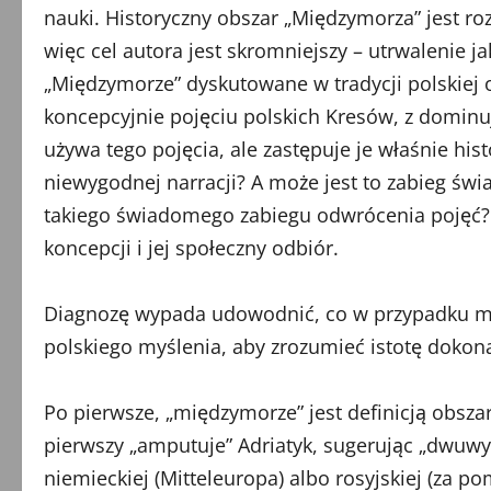
nauki. Historyczny obszar „Międzymorza” jest ro
więc cel autora jest skromniejszy – utrwalenie j
„Międzymorze” dyskutowane w tradycji polskiej o
koncepcyjnie pojęciu polskich Kresów, z dominują
używa tego pojęcia, ale zastępuje je właśnie 
niewygodnej narracji? A może jest to zabieg świ
takiego świadomego zabiegu odwrócenia pojęć? Ot
koncepcji i jej społeczny odbiór.
Diagnozę wypada udowodnić, co w przypadku myśli
polskiego myślenia, aby zrozumieć istotę dokon
Po pierwsze, „międzymorze” jest definicją obsz
pierwszy „amputuje” Adriatyk, sugerując „dwuwym
niemieckiej (Mitteleuropa) albo rosyjskiej (za 