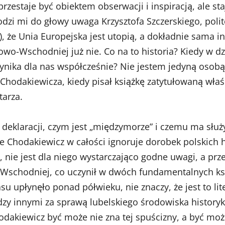
 przestaje być obiektem obserwacji i inspiracją, ale
dzi mi do głowy uwaga Krzysztofa Szczerskiego, polit
 że Unia Europejska jest utopią, a dokładnie sama in
o-Wschodniej już nie. Co na to historia? Kiedy w 
ynika dla nas współcześnie? Nie jestem jedyną osobą,
Chodakiewicza, kiedy pisał książkę zatytułowaną w
arza.
 deklaracji, czym jest „międzymorze” i czemu ma służ
, że Chodakiewicz w całości ignoruje dorobek polskich
, nie jest dla niego wystarczająco godne uwagi, a prze
Wschodniej, co uczynił w dwóch fundamentalnych książ
asu upłynęło ponad półwieku, nie znaczy, że jest to li
zy innymi za sprawą lubelskiego środowiska historyk
akiewicz być może nie zna tej spuścizny, a być może