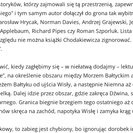
toryków, którzy zajmowali się tą przestrzenią, zapew
ego” i tym samym autor dołączył do grona tak wybitny
rosław Hrycak, Norman Davies, Andrzej Grajewski, Jer
pplebaum, Richard Pipes czy Roman Szporluk. Lista j
 względu nie można książki Chodakiewicza zignorować.
.
ić, kiedy zagłębimy się – w niełatwą dodajmy – lekt
ze”, na określenie obszaru między Morzem Bałtyckim
em Bałtyku od ujścia Wisły, a następnie Niemna aż do
ielką. Dalej idzie przez obszar, gdzie zakręca Dźwina,
nego. Granica biegnie brzegiem tego ostatniego aż d
nów skręca na zachód, napotyka Wisłę i zamyka krąg u j
naukowy, to zabieg jest chybiony, bo ignorując dorobe