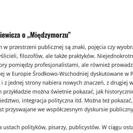
iewicza o „Międzymorzu”
w przestrzeni publicznej są znaki, pojęcia czy wyobr
cieli, filozofów, ale także praktyków. Niejednokrot
ry pomiędzy profesjonalistami, ale również prowadzi
lnej w Europie Środkowo-Wschodniej dyskutowane w Pol
 i z jednej strony nabiera nowych znaczeń, z drugiej 
 przykładzie można świetnie pokazać, jak historyczn
edztwo, integracja polityczna itd. Można też pokazać
 jest przyswajane we współczesnym dyskursie publiczn
ustach polityków, pisarzy, publicystów. W ciągu osta