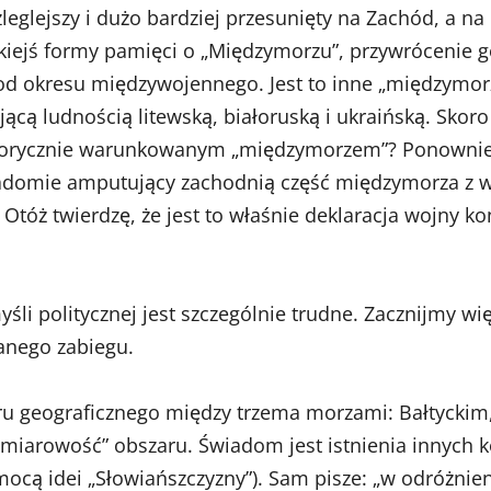
zleglejszy i dużo bardziej przesunięty na Zachód, a 
akiejś formy pamięci o „Międzymorzu”, przywrócenie go 
d okresu międzywojennego. Jest to inne „międzymorze”
cą ludnością litewską, białoruską i ukraińską. Skoro 
historycznie warunkowanym „międzymorzem”? Ponownie 
adomie amputujący zachodnią część międzymorza z wyob
óż twierdzę, że jest to właśnie deklaracja wojny konc
 politycznej jest szczególnie trudne. Zacznijmy wię
anego zabiegu.
aru geograficznego między trzema morzami: Bałtyckim
iarowość” obszaru. Świadom jest istnienia innych kon
pomocą idei „Słowiańszczyzny”). Sam pisze: „w odróżni