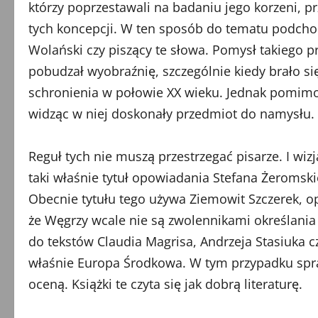
którzy poprzestawali na badaniu jego korzeni, p
tych koncepcji. W ten sposób do tematu podchodzi
Wolański czy piszący te słowa. Pomysł takiego p
pobudzał wyobraźnię, szczególnie kiedy brało 
schronienia w połowie XX wieku. Jednak pomimo 
widząc w niej doskonały przedmiot do namysłu.
Reguł tych nie muszą przestrzegać pisarze. I wiz
taki właśnie tytuł opowiadania Stefana Żeromsk
Obecnie tytułu tego używa Ziemowit Szczerek, o
że Węgrzy wcale nie są zwolennikami określania 
do tekstów Claudia Magrisa, Andrzeja Stasiuka c
właśnie Europa Środkowa. W tym przypadku spraw
oceną. Książki te czyta się jak dobrą literaturę.