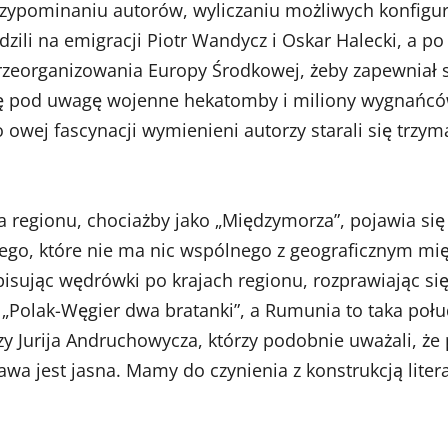
rzypominaniu autorów, wyliczaniu możliwych konfigur
li na emigracji Piotr Wandycz i Oskar Halecki, a po 
rzeorganizowania Europy Środkowej, żeby zapewniał sta
się pod uwagę wojenne hekatomby i miliony wygnańc
owej fascynacji wymienieni autorzy starali się trzy
ja regionu, chociażby jako „Międzymorza”, pojawia się
iego, które nie ma nic wspólnego z geograficznym mi
pisując wędrówki po krajach regionu, rozprawiając si
„Polak-Węgier dwa bratanki”, a Rumunia to taka połud
zy Jurija Andruchowycza, którzy podobnie uważali, że 
a jest jasna. Mamy do czynienia z konstrukcją liter