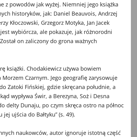
ne z powodów jak wyżej. Niemniej jego książka
ch historyków, jak: Daniel Beauvois, Andrzej
zy Kłoczowski, Grzegorz Motyka, Jan Jacek
est wybiórcza, ale pokazuje, jak różnorodni
 Został on zaliczony do grona ważnych
urę książki. Chodakiewicz używa bowiem
 a Morzem Czarnym. Jego geografię zarysowuje
 Zatoki Fińskiej, gdzie skręcana południe, a
 skąd wypływa Świr, a Berezyna, Soż i Desna
o delty Dunaju, po czym skręca ostro na północ
ej ujścia do Bałtyku” (s. 49).
k innych naukowców, autor ignoruje istotną część