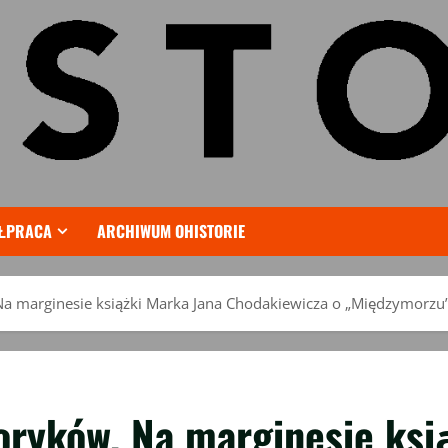
ŁPRACA
ARCHIWUM OHISTORIE
a marginesie książki Marka Jana Chodakiewicza o „Międzymorzu
oryków. Na marginesie ksi