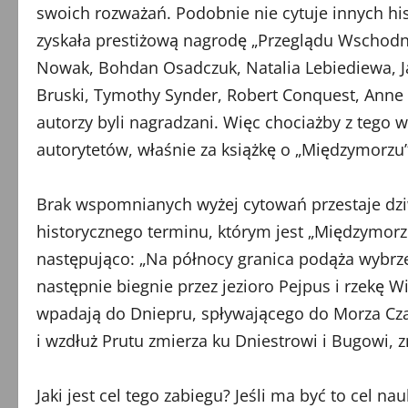
swoich rozważań. Podobnie nie cytuje innych his
zyskała prestiżową nagrodę „Przeglądu Wschodni
Nowak, Bohdan Osadczuk, Natalia Lebiediewa, Ja
Bruski, Tymothy Synder, Robert Conquest, Anne A
autorzy byli nagradzani. Więc chociażby z tego
autorytetów, właśnie za książkę o „Międzymorzu”
Brak wspomnianych wyżej cytowań przestaje dziw
historycznego terminu, którym jest „Międzymor
następująco: „Na północy granica podąża wybrzeż
następnie biegnie przez jezioro Pejpus i rzekę W
wpadają do Dniepru, spływającego do Morza Czar
i wzdłuż Prutu zmierza ku Dniestrowi i Bugowi, z
Jaki jest cel tego zabiegu? Jeśli ma być to cel 