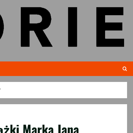
”
ążki Marka Jana