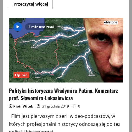
Przeczytaj
Przeczytaj więcej
więcej
o
Jerzego
Giedroycia
przygody
1 minute read
z
historią
i
historykami
Opinie
Polityka historyczna Władymira Putina. Komentarz
prof. Sławomira Łukasiewicza
Piotr Witek
31 grudnia 2019
0
Film jest pierwszym z serii wideo-podcastów, w
których profesjonalni historycy odnoszą się do tez
polityki historycznej...