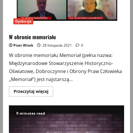
Dyskusje
W obronie memoriału
Piotr Witek
28 listopada 2021
0
W obronie memoriału Memoriał (pełna nazwa:
Międzynarodowe Stowarzyszenie Historyczno-
Oświatowe, Dobroczynne i Obrony Praw Człowieka
„Memoriał”) jest najstarszą...
Przeczytaj
Przeczytaj więcej
więcej
o
W
obronie
memoriału
9 minutes read