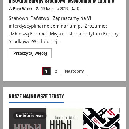
Instytutu Europy Środkowo-Wschodniej w Lublinie
Piotr Witek
13 kwietnia 2019
0
Szanowni Państwo, Zapraszamy na VI
interdyscyplinarne seminarium pt. Zrozumieć
„Młodszą Europę”. Misja i historia Instytutu Europy
Środkowo-Wschodniej...
Przeczytaj
Przeczytaj więcej
więcej
o
Zrozumieć
Stronicowanie
„Młodszą
1
2
Następny
Europę”.
Misja
wpisów
i
historia
Instytutu
Europy
NASZE NAJNOWSZE TEKSTY
Środkowo-
Wschodniej
w
Lublinie
8 minutes read