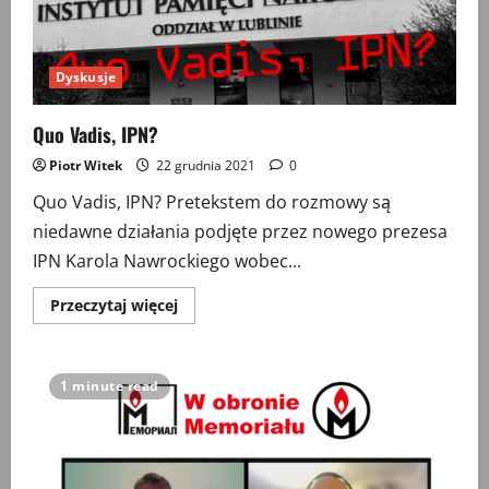
Dyskusje
Quo Vadis, IPN?
Piotr Witek
22 grudnia 2021
0
Quo Vadis, IPN? Pretekstem do rozmowy są
niedawne działania podjęte przez nowego prezesa
IPN Karola Nawrockiego wobec...
Przeczytaj
Przeczytaj więcej
więcej
o
Quo
Vadis,
IPN?
1 minute read