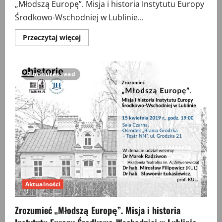
„Młodszą Europę”. Misja i historia Instytutu Europy
Środkowo-Wschodniej w Lublinie...
Przeczytaj
Przeczytaj więcej
więcej
o
Zrozumieć
„Młodszą
Europę”.
2 minutes read
Misja
i
historia
Instytutu
Europy
Środkowo-
Wschodniej
w
Lublinie
Aktualności
Zrozumieć „Młodszą Europę”. Misja i historia