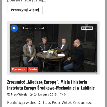
Przeczytaj
Przeczytaj więcej
więcej
o
Polityka
historyczna
Władymira
1 minute read
Putina.
Komentarz
prof.
Sławomira
Łukasiewicza
Dyskusje
Varia
Zrozumieć „Młodszą Europę”. Misja i historia
Instytutu Europy Środkowo-Wschodniej w Lublinie
Piotr Witek
24 kwietnia 2019
0
Realizacja wideo Dr hab. Piotr Witek Zrozumieć