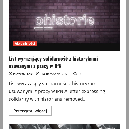
with
historians
removed
from
work
at
the
Institute
of
National
Remembrance
Aktualności
List wyrażający solidarność z historykami
usuwanymi z pracy w IPN
Piotr Witek
14 listopada 2021
0
List wyrażający solidarność z historykami
usuwanymi z pracy w IPN A letter expressing
solidarity with historians removed...
Przeczytaj
Przeczytaj więcej
więcej
o
List
wyrażający