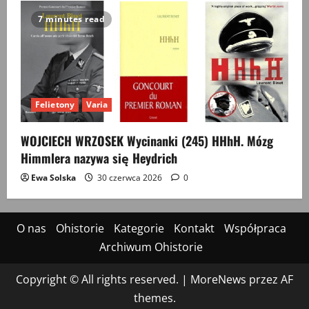
7 minutes read
Felietony
Varia
WOJCIECH WRZOSEK Wycinanki (245) HHhH. Mózg
Himmlera nazywa się Heydrich
Ewa Solska
30 czerwca 2026
0
O nas
Ohistorie
Kategorie
Kontakt
Współpraca
Archiwum Ohistorie
Copyright © All rights reserved.
|
MoreNews
przez AF
themes.