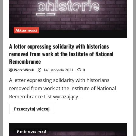
Aktualności
A letter expressing solidarity with historians
removed from work at the Institute of National
Remembrance
Piotr Witek
14 listopada 2021
0
A letter expressing solidarity with historians
removed from work at the Institute of National
Remembrance List wyrażający...
Przeczytaj
Przeczytaj więcej
więcej
o
A
letter
expressing
9 minutes read
solidarity