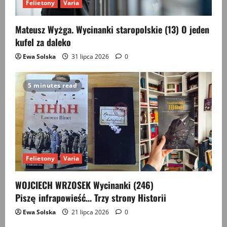
Felietony
Varia
Mateusz Wyżga. Wycinanki staropolskie (13) O jeden
kufel za daleko
Ewa Solska
31 lipca 2026
0
5 minutes read
Felietony
Varia
WOJCIECH WRZOSEK Wycinanki (246)
Piszę infrapowieść… Trzy strony Historii
Ewa Solska
21 lipca 2026
0