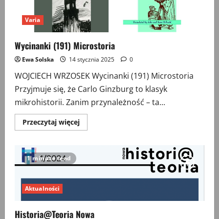
Varia
Wycinanki (191) Microstoria
Ewa Solska
14 stycznia 2025
0
WOJCIECH WRZOSEK Wycinanki (191) Microstoria
Przyjmuje się, że Carlo Ginzburg to klasyk
mikrohistorii. Zanim przynależność – ta...
Przeczytaj
Przeczytaj więcej
więcej
o
Wycinanki
(191)
Microstoria
1 minute read
Aktualności
Historia@Teoria Nowa