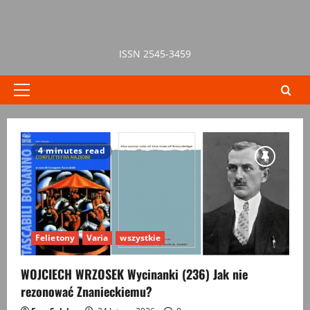
Przejdź
do
treści
ISSN 2545-3459
Menu
główne
test
4 minutes read
Felietony
Varia
wszystkie
WOJCIECH WRZOSEK Wycinanki (236) Jak nie
rezonować Znanieckiemu?