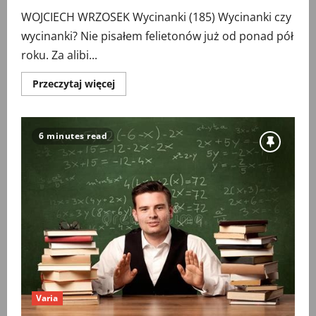
WOJCIECH WRZOSEK Wycinanki (185) Wycinanki czy
wycinanki? Nie pisałem felietonów już od ponad pół
roku. Za alibi...
Przeczytaj
Przeczytaj więcej
więcej
o
Wycinanki
(185)
Wycinanki
6 minutes read
czy
wycinanki?
Varia