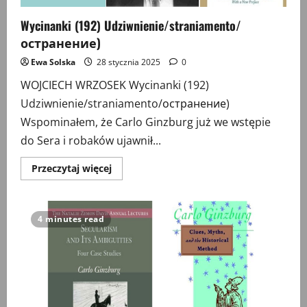
Wycinanki (192) Udziwnienie/straniamento/
остранение)
Ewa Solska
28 stycznia 2025
0
WOJCIECH WRZOSEK Wycinanki (192)
Udziwnienie/straniamento/остранение)
Wspominałem, że Carlo Ginzburg już we wstępie
do Sera i robaków ujawnił...
Przeczytaj
Przeczytaj więcej
więcej
o
Wycinanki
(192)
Udziwnienie/straniamento/
4 minutes read
остранение)