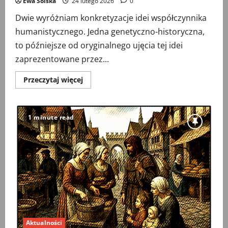
Ewa Solska
24 lutego 2026
0
Dwie wyróżniam konkretyzacje idei współczynnika
humanistycznego. Jedna genetyczno-historyczna,
to późniejsze od oryginalnego ujęcia tej idei
zaprezentowane przez...
Przeczytaj
Przeczytaj więcej
więcej
o
WOJCIECH
WRZOSEK
Wycinanki
1 minute read
(236)
Jak
nie
rezonować
Znanieckiemu?
Aktualności