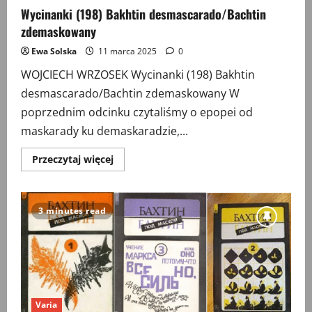
Wycinanki (198) Bakhtin desmascarado/Bachtin
zdemaskowany
Ewa Solska
11 marca 2025
0
WOJCIECH WRZOSEK Wycinanki (198) Bakhtin
desmascarado/Bachtin zdemaskowany W
poprzednim odcinku czytaliśmy o epopei od
maskarady ku demaskaradzie,...
Przeczytaj
Przeczytaj więcej
więcej
o
Wycinanki
(198)
Bakhtin
3 minutes read
desmascarado/Bachtin
zdemaskowany
Varia