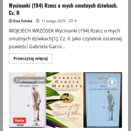
Wycinanki (194) Rzecz o mych smutnych dziwkach.
Cz. II
Ewa Solska
11 lutego 2025
0
WOJCIECH WRZOSEK Wycinanki (194) Rzecz o mych
smutnych dziwkach[1]. Cz. II. Jako czytelnik ostatniej
powieści Gabriela Garcii...
Przeczytaj
Przeczytaj więcej
więcej
o
Wycinanki
(194)
Rzecz
7 minutes read
o
mych
smutnych
dziwkach.
Cz.
II
Varia