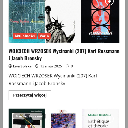
Aktualności
Varia
WOJCIECH WRZOSEK Wycinanki (207) Karl Rossmann
i Jacob Bronsky
Ewa Solska
13 maja 2025
0
WOJCIECH WRZOSEK Wycinanki (207) Karl
Rossmann i Jacob Bronsky
Przeczytaj
Przeczytaj więcej
więcej
o
WOJCIECH
WRZOSEK
Wycinanki
4 minutes read
(207)
Karl
Rossmann