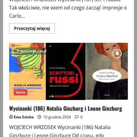
Tak właściwie, nie wiem od czego zacząć impresje o
Carlo...
Przeczytaj
Przeczytaj więcej
więcej
o
Wycinanki
(187)
Ser
5 minutes read
i
robaki
Varia
Wycinanki (186) Natalia Ginzburg i Leone Ginzburg
Ewa Solska
10 grudnia 2024
0
WOJCIECH WRZOSEK Wycinanki (186) Natalia
Ginzburg i Leone Ginzburg Od czasu, gdy