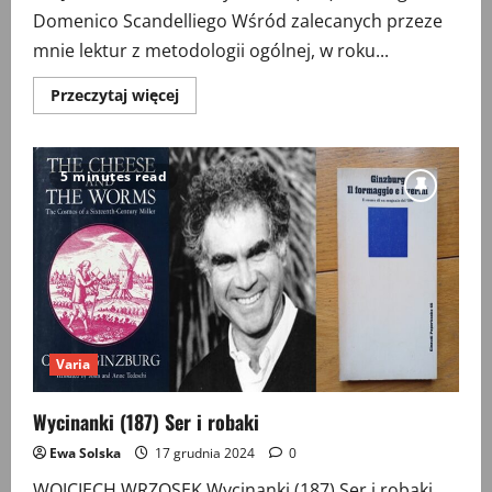
Domenico Scandelliego Wśród zalecanych przeze
mnie lektur z metodologii ogólnej, w roku...
Przeczytaj
Przeczytaj więcej
więcej
o
Wycinanki
(188)
Kosmogonia
5 minutes read
Domenico
Scandelliego
Varia
Wycinanki (187) Ser i robaki
Ewa Solska
17 grudnia 2024
0
WOJCIECH WRZOSEK Wycinanki (187) Ser i robaki