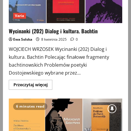
Varia
Wycinanki (202) Dialog i kultura. Bachtin
Ewa Solska
8 kwietnia 2025
0
WOJCIECH WRZOSEK Wycinanki (202) Dialog i
kultura. Bachtin Polecając finałowe fragmenty
bachtinowskich Problemów poetyki
Dostojewskiego wybrane przez...
Przeczytaj
Przeczytaj więcej
więcej
o
Wycinanki
(202)
Dialog
6 minutes read
i
kultura.
Bachtin