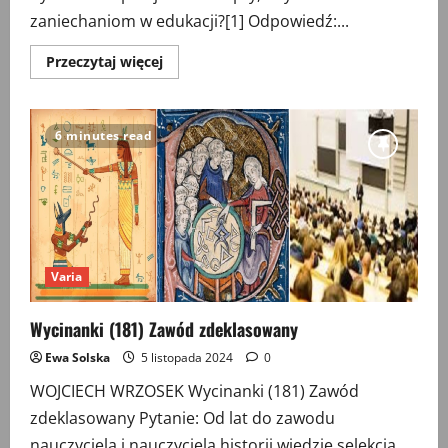
zaniechaniom w edukacji?[1] Odpowiedź:...
Przeczytaj
Przeczytaj więcej
więcej
o
Wycinanki
(182)
Co
6 minutes read
robić?
Varia
Wycinanki (181) Zawód zdeklasowany
Ewa Solska
5 listopada 2024
0
WOJCIECH WRZOSEK Wycinanki (181) Zawód
zdeklasowany Pytanie: Od lat do zawodu
nauczyciela i nauczyciela historii wiedzie selekcja...