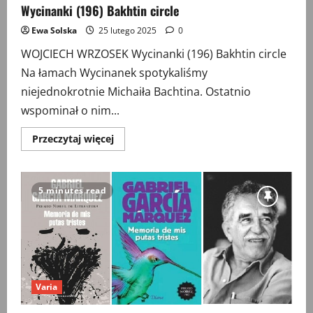
Wycinanki (196) Bakhtin circle
Ewa Solska
25 lutego 2025
0
WOJCIECH WRZOSEK Wycinanki (196) Bakhtin circle
Na łamach Wycinanek spotykaliśmy
niejednokrotnie Michaiła Bachtina. Ostatnio
wspominał o nim...
Przeczytaj
Przeczytaj więcej
więcej
o
Wycinanki
(196)
Bakhtin
5 minutes read
circle
Varia