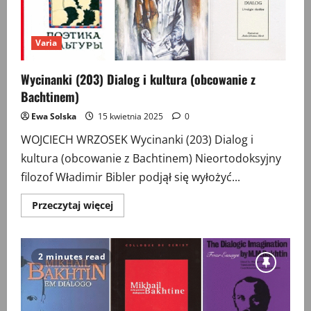
Varia
Wycinanki (203) Dialog i kultura (obcowanie z
Bachtinem)
Ewa Solska
15 kwietnia 2025
0
WOJCIECH WRZOSEK Wycinanki (203) Dialog i
kultura (obcowanie z Bachtinem) Nieortodoksyjny
filozof Władimir Bibler podjął się wyłożyć...
Przeczytaj
Przeczytaj więcej
więcej
o
Wycinanki
(203)
Dialog
2 minutes read
i
kultura
(obcowanie
z
Bachtinem)