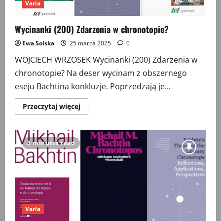
Varia
Wycinanki (200) Zdarzenia w chronotopie?
Ewa Solska
25 marca 2025
0
WOJCIECH WRZOSEK Wycinanki (200) Zdarzenia w
chronotopie? Na deser wycinam z obszernego
eseju Bachtina konkluzje. Poprzedzają je...
Przeczytaj
Przeczytaj więcej
więcej
o
Wycinanki
(200)
Zdarzenia
3 minutes read
w
chronotopie?
Varia