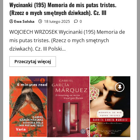
Wycinanki (195) Memoria de mis putas tristes.
(Rzecz o mych smętnych dziwkach). Cz. III
Ewa Solska
18 lutego 2025
0
WOJCIECH WRZOSEK Wycinanki (195) Memoria de
mis putas tristes. (Rzecz o mych smętnych
dziwkach). Cz. III Polski...
Przeczytaj
Przeczytaj więcej
więcej
o
Wycinanki
(195)
Memoria
6 minutes read
de
mis
putas
tristes.
(Rzecz
o
mych
smętnych
dziwkach).
Cz.
Varia
III