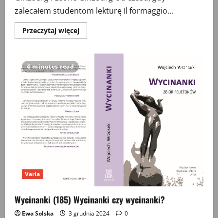
zalecałem studentom lekturę Il formaggio...
Przeczytaj
Przeczytaj więcej
więcej
o
Wycinanki
(186)
Natalia
4 minutes read
Ginzburg
i
Leone
Ginzburg
Varia
Wycinanki (185) Wycinanki czy wycinanki?
Ewa Solska
3 grudnia 2024
0