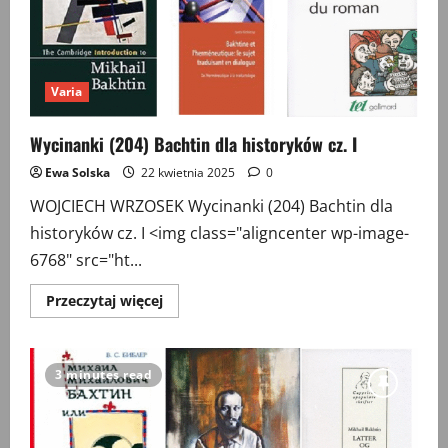
i
Jacob
Bronsky
Varia
Wycinanki (204) Bachtin dla historyków cz. I
Ewa Solska
22 kwietnia 2025
0
WOJCIECH WRZOSEK Wycinanki (204) Bachtin dla
historyków cz. I <img class="aligncenter wp-image-
6768" src="ht...
Przeczytaj
Przeczytaj więcej
więcej
o
Wycinanki
(204)
Bachtin
3 minutes read
dla
historyków
cz.
I