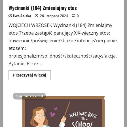
Wycinanki (184) Zmieniajmy etos
Ewa Solska
26 listopada 2024
0
WOJCIECH WRZOSEK Wycinanki (184) Zmieniajmy
etos Trzeba zastąpić panujący XIX-wieczny etos:
powołanie/poświęcenie/zbożne intencje/cierpienie,
etosem:
profesjonalizm/solidność/skuteczność/satysfakcja.
Pytanie: Przez...
Przeczytaj
Przeczytaj więcej
więcej
o
Wycinanki
(184)
Zmieniajmy
5 minutes read
etos