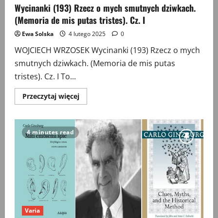
Wycinanki (193) Rzecz o mych smutnych dziwkach.
(Memoria de mis putas tristes). Cz. I
Ewa Solska
4 lutego 2025
0
WOJCIECH WRZOSEK Wycinanki (193) Rzecz o mych
smutnych dziwkach. (Memoria de mis putas
tristes). Cz. I To...
Przeczytaj
Przeczytaj więcej
więcej
o
Wycinanki
(193)
Rzecz
4 minutes read
o
mych
smutnych
dziwkach.
(Memoria
de
mis
putas
tristes).
Cz.
I
Varia