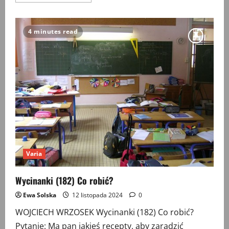
więcej
o
Wycinanki
(183)
Szkoda
4 minutes read
słów…
Varia
Wycinanki (182) Co robić?
Ewa Solska
12 listopada 2024
0
WOJCIECH WRZOSEK Wycinanki (182) Co robić?
Pytanie: Ma pan jakieś recepty, aby zaradzić