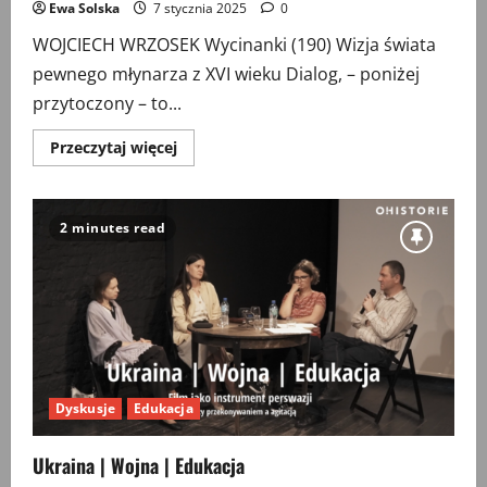
Ewa Solska
7 stycznia 2025
0
WOJCIECH WRZOSEK Wycinanki (190) Wizja świata
pewnego młynarza z XVI wieku Dialog, – poniżej
przytoczony – to...
Przeczytaj
Przeczytaj więcej
więcej
o
Wycinanki
(190)
Wizja
2 minutes read
świata
pewnego
młynarza
z
XVI
wieku
Dyskusje
Edukacja
Ukraina | Wojna | Edukacja