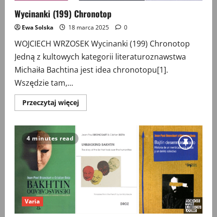
Wycinanki (199) Chronotop
Ewa Solska
18 marca 2025
0
WOJCIECH WRZOSEK Wycinanki (199) Chronotop
Jedną z kultowych kategorii literaturoznawstwa
Michaiła Bachtina jest idea chronotopu[1].
Wszędzie tam,...
Przeczytaj
Przeczytaj więcej
więcej
o
Wycinanki
(199)
Chronotop
4 minutes read
Varia