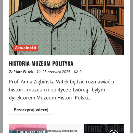
Aktualności
HISTORIA-MUZEUM-POLITYKA
Piotr Witek
25 czerwca 2025
0
Prof. Anna Ziębińska-Witek będzie rozmawiać o
historii, muzeum i polityce z twórcą i byłym
dyrektorem Muzeum Historii Polski...
Przeczytaj
Przeczytaj więcej
więcej
o
HISTORIA-
MUZEUM-
POLITYKA
4 minutes read