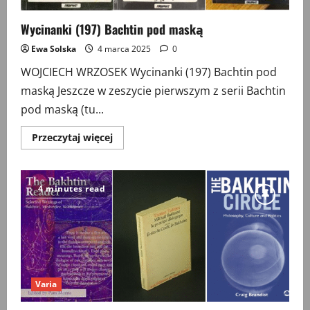
Wycinanki (197) Bachtin pod maską
Ewa Solska
4 marca 2025
0
WOJCIECH WRZOSEK Wycinanki (197) Bachtin pod
maską Jeszcze w zeszycie pierwszym z serii Bachtin
pod maską (tu...
Przeczytaj
Przeczytaj więcej
więcej
o
Wycinanki
(197)
Bachtin
4 minutes read
pod
maską
Varia