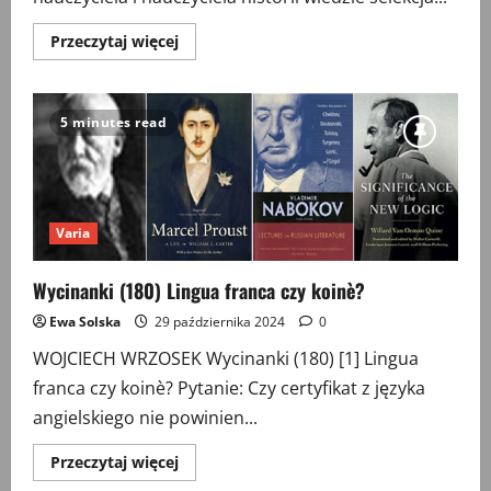
Przeczytaj
Przeczytaj więcej
więcej
o
Wycinanki
(181)
Zawód
5 minutes read
zdeklasowany
Varia
Wycinanki (180) Lingua franca czy koinè?
Ewa Solska
29 października 2024
0
WOJCIECH WRZOSEK Wycinanki (180) [1] Lingua
franca czy koinè? Pytanie: Czy certyfikat z języka
angielskiego nie powinien...
Przeczytaj
Przeczytaj więcej
więcej