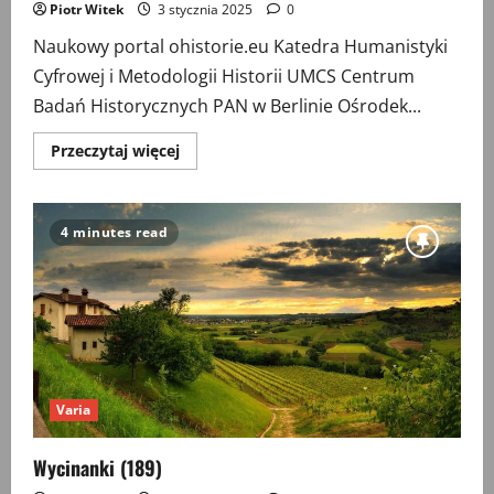
Piotr Witek
3 stycznia 2025
0
Naukowy portal ohistorie.eu Katedra Humanistyki
Cyfrowej i Metodologii Historii UMCS Centrum
Badań Historycznych PAN w Berlinie Ośrodek...
Przeczytaj
Przeczytaj więcej
więcej
o
Ukraina
|
Wojna
4 minutes read
|
Edukacja
Varia
Wycinanki (189)