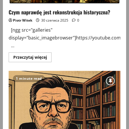
Czym naprawdę jest rekonstrukcja historyczna?
Piotr Witek
30 czerwca 2025
0
[ngg src="galleries"
display="basic_imagebrowser"]https://youtube.com/s
...
Przeczytaj
Przeczytaj więcej
więcej
o
Czym
naprawdę
jest
1 minute read
rekonstrukcja
historyczna?