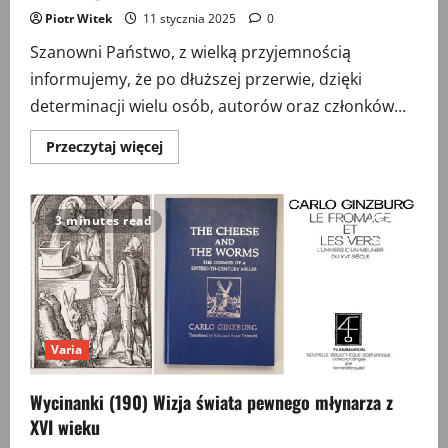
Piotr Witek
11 stycznia 2025
0
Szanowni Państwo, z wielką przyjemnością
informujemy, że po dłuższej przerwie, dzięki
determinacji wielu osób, autorów oraz członków...
Przeczytaj
Przeczytaj więcej
więcej
o
Historia@Teoria
Nowa
3 minutes read
Varia
Wycinanki (190) Wizja świata pewnego młynarza z
XVI wieku