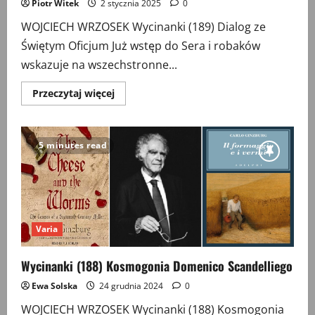
Piotr Witek
2 stycznia 2025
0
WOJCIECH WRZOSEK Wycinanki (189) Dialog ze
Świętym Oficjum Już wstęp do Sera i robaków
wskazuje na wszechstronne...
Przeczytaj
Przeczytaj więcej
więcej
o
Wycinanki
(189)
5 minutes read
Varia
Wycinanki (188) Kosmogonia Domenico Scandelliego
Ewa Solska
24 grudnia 2024
0
WOJCIECH WRZOSEK Wycinanki (188) Kosmogonia