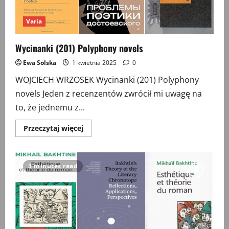
Varia
Wycinanki (201) Polyphony novels
Ewa Solska
1 kwietnia 2025
0
WOJCIECH WRZOSEK Wycinanki (201) Polyphony
novels Jeden z recenzentów zwrócił mi uwagę na
to, że jednemu z...
Przeczytaj
Przeczytaj więcej
więcej
o
Wycinanki
(201)
Polyphony
3 minutes read
novels