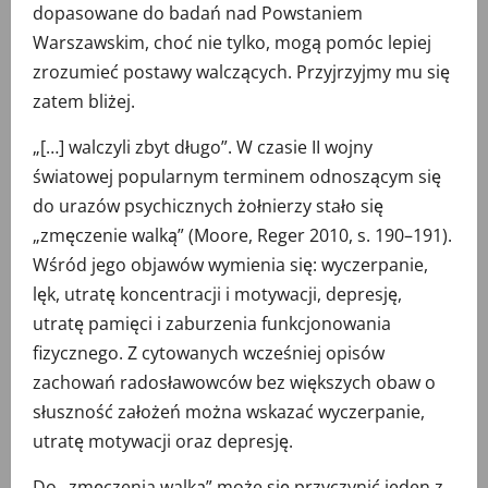
dopasowane do badań nad Powstaniem
Warszawskim, choć nie tylko, mogą pomóc lepiej
zrozumieć postawy walczących. Przyjrzyjmy mu się
zatem bliżej.
„[…] walczyli zbyt długo”. W czasie II wojny
światowej popularnym terminem odnoszącym się
do urazów psychicznych żołnierzy stało się
„zmęczenie walką” (Moore, Reger 2010, s. 190–191).
Wśród jego objawów wymienia się: wyczerpanie,
lęk, utratę koncentracji i motywacji, depresję,
utratę pamięci i zaburzenia funkcjonowania
fizycznego. Z cytowanych wcześniej opisów
zachowań radosławowców bez większych obaw o
słuszność założeń można wskazać wyczerpanie,
utratę motywacji oraz depresję.
Do „zmęczenia walką” może się przyczynić jeden z