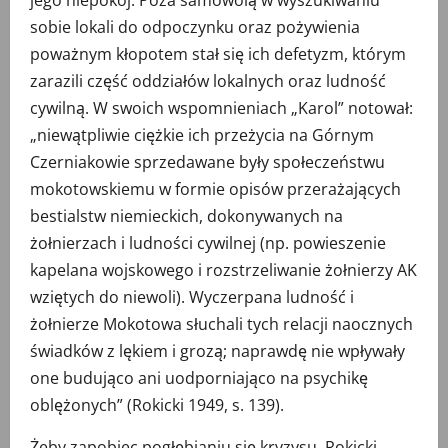
sobie lokali do odpoczynku oraz pożywienia
poważnym kłopotem stał się ich defetyzm, którym
zarazili część oddziałów lokalnych oraz ludność
cywilną. W swoich wspomnieniach „Karol” notował:
„niewątpliwie ciężkie ich przeżycia na Górnym
Czerniakowie sprzedawane były społeczeństwu
mokotowskiemu w formie opisów przerażających
bestialstw niemieckich, dokonywanych na
żołnierzach i ludności cywilnej (np. powieszenie
kapelana wojskowego i rozstrzeliwanie żołnierzy AK
wziętych do niewoli). Wyczerpana ludność i
żołnierze Mokotowa słuchali tych relacji naocznych
świadków z lękiem i grozą; naprawdę nie wpływały
one budująco ani uodporniająco na psychikę
oblężonych” (Rokicki 1949, s. 139).
Żeby zapobiec pogłębianiu się kryzysu, Rokicki