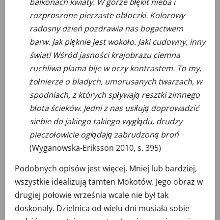
balkonach kwiaty. W górze błękit nieba i
rozproszone pierzaste obłoczki. Kolorowy
radosny dzień pozdrawia nas bogactwem
barw. Jak pięknie jest wokoło. Jaki cudowny, inny
świat! Wśród jasności krajobrazu ciemna
ruchliwa plama bije w oczy kontrastem. To my,
żołnierze o bladych, umorusanych twarzach, w
spodniach, z których spływają resztki zimnego
błota ścieków. Jedni z nas usiłują doprowadzić
siebie do jakiego takiego wyglądu, drudzy
pieczołowicie oglądają zabrudzoną broń
(Wyganowska-Eriksson 2010, s. 395)
Podobnych opisów jest więcej. Mniej lub bardziej,
wszystkie idealizują tamten Mokotów. Jego obraz w
drugiej połowie września wcale nie był tak
doskonały. Dzielnica od wielu dni musiała sobie