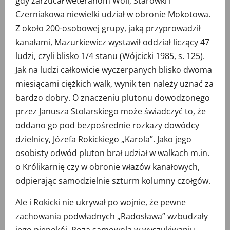
gdy zarzucał weteranom Woli, Starówki i
Czerniakowa niewielki udział w obronie Mokotowa.
Z około 200-osobowej grupy, jaką przyprowadził
kanałami, Mazurkiewicz wystawił oddział liczący 47
ludzi, czyli blisko 1/4 stanu (Wójcicki 1985, s. 125).
Jak na ludzi całkowicie wyczerpanych blisko dwoma
miesiącami ciężkich walk, wynik ten należy uznać za
bardzo dobry. O znaczeniu plutonu dowodzonego
przez Janusza Stolarskiego może świadczyć to, że
oddano go pod bezpośrednie rozkazy dowódcy
dzielnicy, Józefa Rokickiego „Karola”. Jako jego
osobisty odwód pluton brał udział w walkach m.in.
o Królikarnię czy w obronie włazów kanałowych,
odpierając samodzielnie szturm kolumny czołgów.
Ale i Rokicki nie ukrywał po wojnie, że pewne
zachowania podwładnych „Radosława” wzbudzały
jego niepokój. Poza samowolą w wyszukiwaniu