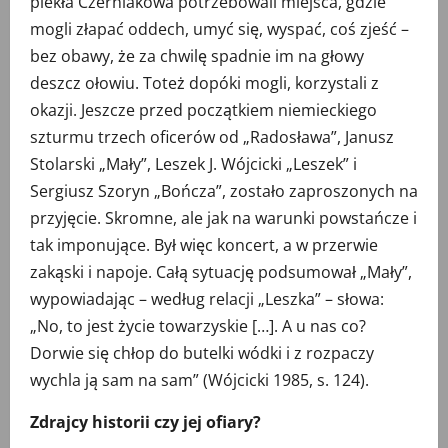
piekła Czerniakowa potrzebowali miejsca, gdzie
mogli złapać oddech, umyć się, wyspać, coś zjeść –
bez obawy, że za chwilę spadnie im na głowy
deszcz ołowiu. Toteż dopóki mogli, korzystali z
okazji. Jeszcze przed początkiem niemieckiego
szturmu trzech oficerów od „Radosława”, Janusz
Stolarski „Mały”, Leszek J. Wójcicki „Leszek” i
Sergiusz Szoryn „Bończa”, zostało zaproszonych na
przyjęcie. Skromne, ale jak na warunki powstańcze i
tak imponujące. Był więc koncert, a w przerwie
zakąski i napoje. Całą sytuację podsumował „Mały”,
wypowiadając – według relacji „Leszka” – słowa:
„No, to jest życie towarzyskie […]. A u nas co?
Dorwie się chłop do butelki wódki i z rozpaczy
wychla ją sam na sam” (Wójcicki 1985, s. 124).
Zdrajcy historii czy jej ofiary?