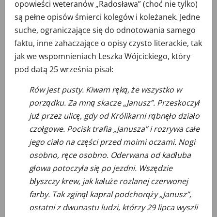
opowieści weteranów „Radosława” (choć nie tylko)
są pełne opisów śmierci kolegów i koleżanek. Jedne
suche, ograniczające się do odnotowania samego
faktu, inne zahaczające o opisy czysto literackie, tak
jak we wspomnieniach Leszka Wójcickiego, który
pod datą 25 września pisał:
Rów jest pusty. Kiwam ręką, że wszystko w
porządku. Za mną skacze „Janusz”. Przeskoczył
już przez ulicę, gdy od Królikarni rąbnęło działo
czołgowe. Pocisk trafia „Janusza” i rozrywa całe
jego ciało na części przed moimi oczami. Nogi
osobno, ręce osobno. Oderwana od kadłuba
głowa potoczyła się po jezdni. Wszędzie
błyszczy krew, jak kałuże rozlanej czerwonej
farby. Tak zginął kapral podchorąży „Janusz”,
ostatni z dwunastu ludzi, którzy 29 lipca wyszli