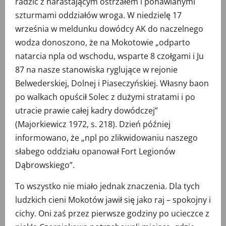
radzić z narastającym ostrzałem i ponawianymi
szturmami oddziałów wroga. W niedzielę 17
września w meldunku dowódcy AK do naczelnego
wodza donoszono, że na Mokotowie „odparto
natarcia npla od wschodu, wsparte 8 czołgami i Ju
87 na nasze stanowiska ryglujące w rejonie
Belwederskiej, Dolnej i Piaseczyńskiej. Własny baon
po walkach opuścił Solec z dużymi stratami i po
utracie prawie całej kadry dowódczej”
(Majorkiewicz 1972, s. 218). Dzień później
informowano, że „npl po zlikwidowaniu naszego
słabego oddziału opanował Fort Legionów
Dąbrowskiego”.
To wszystko nie miało jednak znaczenia. Dla tych
ludzkich cieni Mokotów jawił się jako raj – spokojny i
cichy. Oni zaś przez pierwsze godziny po ucieczce z