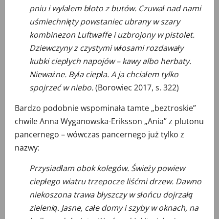
pniu i wylałem błoto z butów. Czuwał nad nami
uśmiechnięty powstaniec ubrany w szary
kombinezon Luftwaffe i uzbrojony w pistolet.
Dziewczyny z czystymi włosami rozdawały
kubki ciepłych napojów – kawy albo herbaty.
Nieważne. Była ciepła. A ja chciałem tylko
spojrzeć w niebo.
(Borowiec 2017, s. 322)
Bardzo podobnie wspominała tamte „beztroskie”
chwile Anna Wyganowska-Eriksson „Ania” z plutonu
pancernego – wówczas pancernego już tylko z
nazwy:
Przysiadłam obok kolegów. Świeży powiew
ciepłego wiatru trzepocze liśćmi drzew. Dawno
niekoszona trawa błyszczy w słońcu dojrzałą
zielenią. Jasne, całe domy i szyby w oknach, na