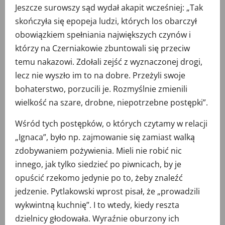
Jeszcze surowszy sąd wydał akapit wcześniej: „Tak
skończyła się epopeja ludzi, których los obarczył
obowiązkiem spełniania największych czynów i
którzy na Czerniakowie zbuntowali się przeciw
temu nakazowi. Zdołali zejść z wyznaczonej drogi,
lecz nie wyszło im to na dobre. Przeżyli swoje
bohaterstwo, porzucili je. Rozmyślnie zmienili
wielkość na szare, drobne, niepotrzebne postępki”.
Wśród tych postępków, o których czytamy w relacji
„Ignaca”, było np. zajmowanie się zamiast walką
zdobywaniem pożywienia. Mieli nie robić nic
innego, jak tylko siedzieć po piwnicach, by je
opuścić rzekomo jedynie po to, żeby znaleźć
jedzenie. Pytlakowski wprost pisał, że „prowadzili
wykwintną kuchnię”. I to wtedy, kiedy reszta
dzielnicy głodowała. Wyraźnie oburzony ich