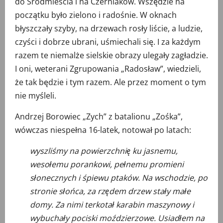
do Śródmieścia i na Czerniaków. Wszędzie na
początku było zielono i radośnie. W oknach
błyszczały szyby, na drzewach rosły liście, a ludzie,
czyści i dobrze ubrani, uśmiechali się. I za każdym
razem te niemalże sielskie obrazy ulegały zagładzie.
I oni, weterani Zgrupowania „Radosław”, wiedzieli,
że tak będzie i tym razem. Ale przez moment o tym
nie myśleli.
Andrzej Borowiec „Zych” z batalionu „Zośka”,
wówczas niespełna 16-latek, notował po latach:
wyszliśmy na powierzchnię ku jasnemu,
wesołemu porankowi, pełnemu promieni
słonecznych i śpiewu ptaków. Na wschodzie, po
stronie słońca, za rzędem drzew stały małe
domy. Za nimi terkotał karabin maszynowy i
wybuchały pociski moździerzowe. Usiadłem na