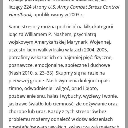
liczący 224 strony
U.S. Army Combat Stress Control
Handbook
, opublikowany w 2003 r.
Same stresory można podzielić na kilka kategorii.
Idąc za Williamem P. Nashem, psychiatrą
wojskowym Amerykańskiej Marynarki Wojennej,
uczestnikiem walk w Iraku w latach 2004–2005,
potrafimy wskazać ich co najmniej pięć: fizyczne,
poznawcze, emocjonalne, społeczne i duchowe
(Nash 2010, s. 23–35). Skupmy się na razie na
pierwszej grupie. Nash wymienia kolejno: upał i
zimno, odwodnienie i wilgoć, brud i błoto,
pozbawienie snu, hałas i wybuchy, wyziewy i wonie,
jaskrawe światło lub ciemność, złe odżywianie oraz
chorobę lub uraz. Każdy z tych stresorów bez
problemu możemy odnaleźć w doświadczeniach
powstańców warszawskich, zwłaszcza zaś mających