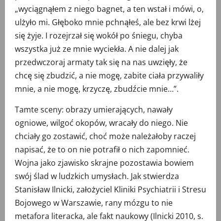
„wyciągnąłem z niego bagnet, a ten wstał i mówi, o,
ulżyło mi. Głęboko mnie pchnąłeś, ale bez krwi lżej
się żyje. I rozejrzał się wokół po śniegu, chyba
wszystka już ze mnie wyciekła. A nie dalej jak
przedwczoraj armaty tak się na nas uwzięły, że
chcę się zbudzić, a nie mogę, zabite ciała przywaliły
mnie, a nie mogę, krzyczę, zbudźcie mnie…”.
Tamte sceny: obrazy umierających, nawały
ogniowe, wilgoć okopów, wracały do niego. Nie
chciały go zostawić, choć może należałoby raczej
napisać, że to on nie potrafił o nich zapomnieć.
Wojna jako zjawisko skrajne pozostawia bowiem
swój ślad w ludzkich umysłach. Jak stwierdza
Stanisław Ilnicki, założyciel Kliniki Psychiatrii i Stresu
Bojowego w Warszawie, rany mózgu to nie
metafora literacka, ale fakt naukowy (Ilnicki 2010, s.