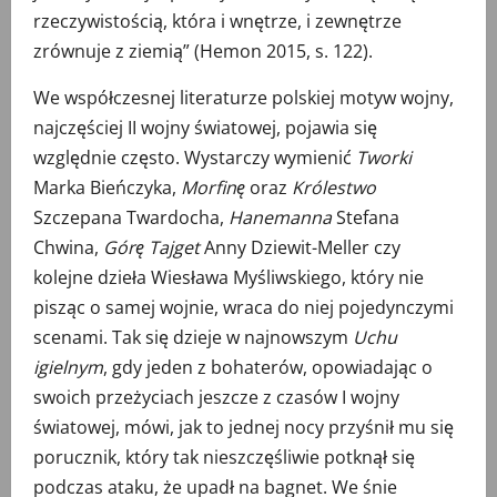
rzeczywistością, która i wnętrze, i zewnętrze
zrównuje z ziemią” (Hemon 2015, s. 122).
We współczesnej literaturze polskiej motyw wojny,
najczęściej II wojny światowej, pojawia się
względnie często. Wystarczy wymienić
Tworki
Marka Bieńczyka,
Morfinę
oraz
Królestwo
Szczepana Twardocha,
Hanemanna
Stefana
Chwina,
Górę Tajget
Anny Dziewit-Meller czy
kolejne dzieła Wiesława Myśliwskiego, który nie
pisząc o samej wojnie, wraca do niej pojedynczymi
scenami. Tak się dzieje w najnowszym
Uchu
igielnym
, gdy jeden z bohaterów, opowiadając o
swoich przeżyciach jeszcze z czasów I wojny
światowej, mówi, jak to jednej nocy przyśnił mu się
porucznik, który tak nieszczęśliwie potknął się
podczas ataku, że upadł na bagnet. We śnie