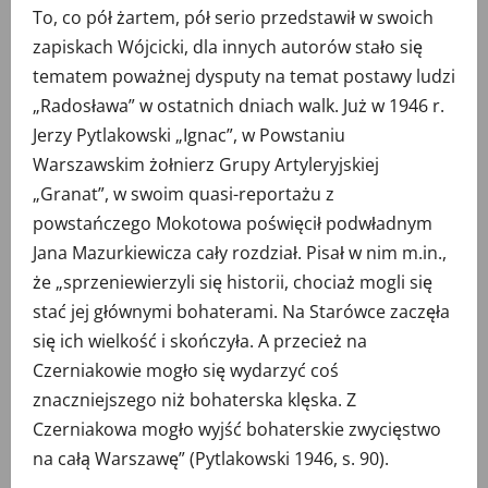
To, co pół żartem, pół serio przedstawił w swoich
zapiskach Wójcicki, dla innych autorów stało się
tematem poważnej dysputy na temat postawy ludzi
„Radosława” w ostatnich dniach walk. Już w 1946 r.
Jerzy Pytlakowski „Ignac”, w Powstaniu
Warszawskim żołnierz Grupy Artyleryjskiej
„Granat”, w swoim quasi-reportażu z
powstańczego Mokotowa poświęcił podwładnym
Jana Mazurkiewicza cały rozdział. Pisał w nim m.in.,
że „sprzeniewierzyli się historii, chociaż mogli się
stać jej głównymi bohaterami. Na Starówce zaczęła
się ich wielkość i skończyła. A przecież na
Czerniakowie mogło się wydarzyć coś
znaczniejszego niż bohaterska klęska. Z
Czerniakowa mogło wyjść bohaterskie zwycięstwo
na całą Warszawę” (Pytlakowski 1946, s. 90).