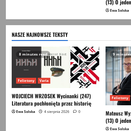
t
(13) O jeden
Ewa Solska
i
o
NASZE NAJNOWSZE TEKSTY
n
8 minutes read
9 minute
Felietony
Varia
WOJCIECH WRZOSEK Wycinanki (247)
Felietony
Literatura pochłonięta przez historię
Ewa Solska
4 sierpnia 2026
0
Mateusz Wyż
(13) O jeden
Ewa Solska