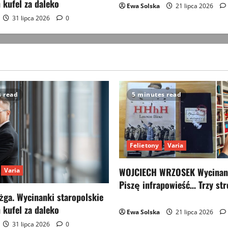
 kufel za daleko
Ewa Solska
21 lipca 2026
31 lipca 2026
0
s read
5 minutes read
Felietony
Varia
WOJCIECH WRZOSEK Wycinank
Varia
Piszę infrapowieść… Trzy str
ga. Wycinanki staropolskie
 kufel za daleko
Ewa Solska
21 lipca 2026
31 lipca 2026
0