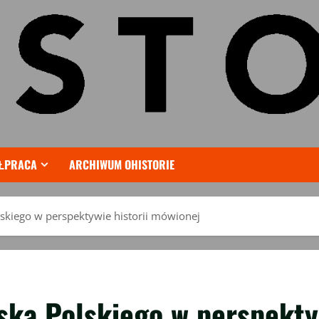
ŁPRACA
ARCHIWUM OHISTORIE
skiego w perspektywie historii mówionej
ska Polskiego w perspekty