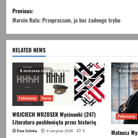
P
Previous:
Marcin Kula: Przepraszam, ja bez żadnego trybu
o
s
t
RELATED NEWS
n
8 minutes read
9 minute
a
v
Felietony
Varia
i
g
WOJCIECH WRZOSEK Wycinanki (247)
Felietony
Literatura pochłonięta przez historię
a
Ewa Solska
4 sierpnia 2026
0
Mateusz Wyż