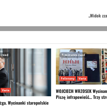
„Widok zza
s read
5 minutes read
Felietony
Varia
WOJCIECH WRZOSEK Wycinank
Varia
Piszę infrapowieść… Trzy str
ga. Wycinanki staropolskie