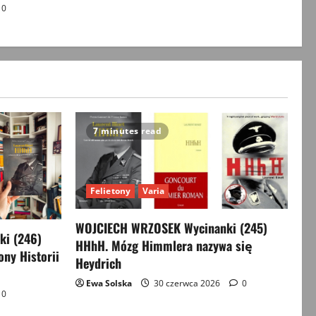
0
7 minutes read
Felietony
Varia
WOJCIECH WRZOSEK Wycinanki (245)
i (246)
HHhH. Mózg Himmlera nazywa się
ony Historii
Heydrich
Ewa Solska
30 czerwca 2026
0
0