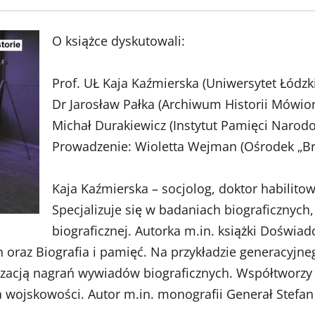
O książce dyskutowali:
Prof. UŁ Kaja Kaźmierska (Uniwersytet Łódzki
Dr Jarosław Pałka (Archiwum Historii Mówio
Michał Durakiewicz (Instytut Pamięci Narodo
Prowadzenie: Wioletta Wejman (Ośrodek „Br
Kaja Kaźmierska – socjolog, doktor habilito
Specjalizuje się w badaniach biograficznych
biograficznej. Autorka m.in. książki Doświa
h oraz Biografia i pamięć. Na przykładzie generacyjn
alizacją nagrań wywiadów biograficznych. Współtworzy s
a wojskowości. Autor m.in. monografii Generał Stefa