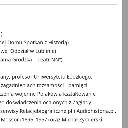
)
nej Domu Spotkań z Historią)
wej Oddział w Lublinie)
ama Grodzka – Teatr NN”)
wany, profesor Uniwersytetu Łódzkiego.
, zagadnieniach tożsamości i pamięci
dczenia wojenne Polaków a kształtowanie
ego doświadczenia ocalonych z Zagłady.
erwisy Relacjebiograficzne.pl i Audiohistoria.pl.
n Mossor (1896–1957) oraz Michał Żymierski