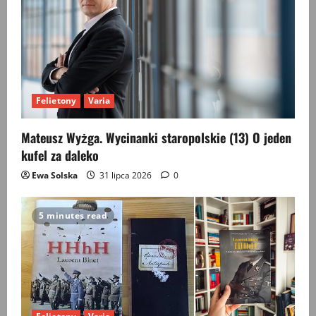
Felietony
Varia
Mateusz Wyżga. Wycinanki staropolskie (13) O jeden
kufel za daleko
Ewa Solska
31 lipca 2026
0
5 minutes read