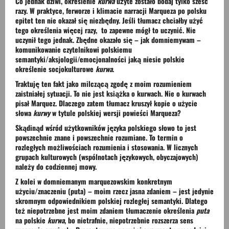
Co jednak dziwi, określenie
kurwa
użyte zostało bodaj tylko sześć
razy. W praktyce, ferworze i klimacie narracji Marqueza po polsku
epitet ten nie okazał się niezbędny. Jeśli tłumacz chciałby użyć
tego określenia więcej razy, to zapewne mógł to uczynić. Nie
uczynił tego jednak. Zbędne okazało się – jak domniemywam –
komunikowanie czytelnikowi polskiemu
semantyki/aksjologii/emocjonalności jaką niesie polskie
określenie socjokulturowe
kurwa
.
Traktuję ten fakt jako milczącą zgodę z moim rozumieniem
zaistniałej sytuacji. To nie jest książka o kurwach. Nie o kurwach
pisał Marquez. Dlaczego zatem tłumacz kruszył kopie o użycie
słowa
kurwy
w tytule polskiej wersji powieści Marqueza?
Skądinąd wśród użytkowników języka polskiego słowo to jest
powszechnie znane i powszechnie rozumiane. To termin o
rozległych możliwościach rozumienia i stosowania. W licznych
grupach kulturowych (wspólnotach językowych, obyczajowych)
należy do codziennej mowy.
Z kolei w domniemanym marquezowskim konkretnym
użyciu/znaczeniu (puta) – moim rzecz jasna zdaniem – jest jedynie
skromnym odpowiednikiem polskiej rozległej semantyki. Dlatego
też niepotrzebne jest moim zdaniem tłumaczenie określenia
puta
na polskie
kurwa
, bo nietrafnie, niepotrzebnie rozszerza sens