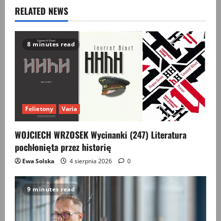
a
RELATED NEWS
v
8 minutes read
i
g
a
Felietony
Varia
t
WOJCIECH WRZOSEK Wycinanki (247) Literatura
i
pochłonięta przez historię
o
Ewa Solska
4 sierpnia 2026
0
n
9 minutes read