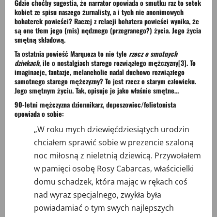
Gdzie choćby sugestia, że narrator opowiada o smutku raz to setek
kobiet ze spisu naszego żurnalisty, a i tych nie anonimowych
bohaterek powieści? Raczej z relacji bohatera powieści wynika, że
są one tłem jego (mis) nędznego (przegranego?) życia. Jego życia
smętną składową.
Ta ostatnia powieść Marqueza to nie tyle
rzecz o smutnych
dziwkach
, ile o nostalgiach starego rozwiązłego mężczyzny
[3]
. To
imaginacje, fantazje, melancholie nadal duchowo rozwiązłego
samotnego starego mężczyzny? To jest rzecz o starym człowieku.
Jego smętnym życiu. Tak, opisuje je jako właśnie smętne…
90-letni mężczyzna dziennikarz, depeszowiec/felietonista
opowiada o sobie:
„W roku mych dziewięćdziesiątych urodzin
chciałem sprawić sobie w prezencie szaloną
noc miłosną z nieletnią dziewicą. Przywołałem
w pamięci osobę Rosy Cabarcas, właścicielki
domu schadzek, która mając w rękach coś
nad wyraz specjalnego, zwykła była
powiadamiać o tym swych najlepszych