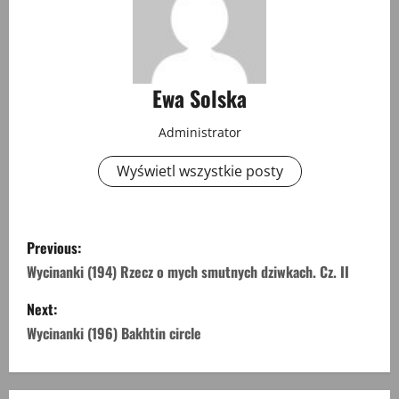
Ewa Solska
Administrator
Wyświetl wszystkie posty
P
Previous:
o
Wycinanki (194) Rzecz o mych smutnych dziwkach. Cz. II
s
Next:
Wycinanki (196) Bakhtin circle
t
n