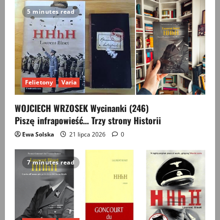
5 minutes read
Felietony
Varia
WOJCIECH WRZOSEK Wycinanki (246)
Piszę infrapowieść… Trzy strony Historii
Ewa Solska
21 lipca 2026
0
7 minutes read