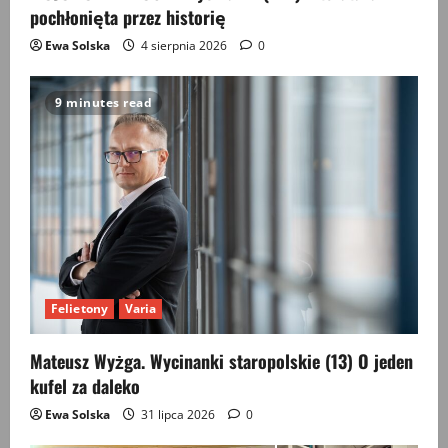
pochłonięta przez historię
Ewa Solska
4 sierpnia 2026
0
9 minutes read
Felietony
Varia
Mateusz Wyżga. Wycinanki staropolskie (13) O jeden
kufel za daleko
Ewa Solska
31 lipca 2026
0