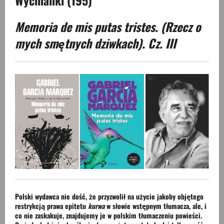
Memoria de mis putas tristes. (Rzecz o
mych smętnych dziwkach). Cz. III
Polski wydawca nie dość, że przyzwolił na użycie jakoby objętego
restrykcją prawa epitetu
kurwa
w słowie wstępnym tłumacza, ale, i
co nie zaskakuje, znajdujemy je w polskim tłumaczeniu powieści.