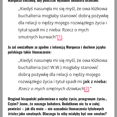
Marqueza chciałby, aby poniższe wyznanie bohatera brzmiało:
„Kiedyś nasunęła mi się myśl, że owa łóżkowa
buchalteria mogłaby stanowić dobrą pożywkę
dla relacji o nędzy mojego rozwiązłego życia i
tytuł spadł mi z nieba: Rzecz o mych
smutnych kurwach”
[1]
.
Ja zaś uważałbym za zgodne z intencją Marqueza i duchem języka
polskiego takie tłumaczenie:
„Kiedyś nasunęła mi się myśl, że owa łóżkowa
buchalteria (sic! W.W.) mogłaby stanowić
dobrą pożywkę dla relacji o nędzy mojego
rozwiązłego życia i tytuł spadł mi
jak z nieba:
Rzecz o mych smętnych dziwkach
[2]
.”
Oryginał hiszpański pobrzmiewa o nędzy życia, przegranym życiu…
Czyim? Jasne, że naszego bohatera. Dodatkowo nic tu w całej
powieści – jak dla mnie – nie uzasadnia tłumaczenia tytułowych
tristes
jako smutnych. Dlaczego to niby miałyby być one smutne?