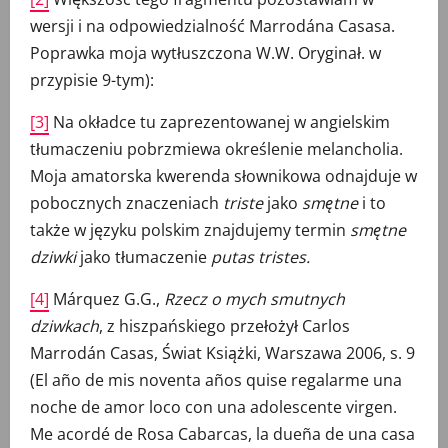
wersji i na odpowiedzialność Marrodána Casasa.
Poprawka moja wytłuszczona W.W. Oryginał. w
przypisie 9-tym):
[3]
Na okładce tu zaprezentowanej w angielskim
tłumaczeniu pobrzmiewa określenie melancholia.
Moja amatorska kwerenda słownikowa odnajduje w
pobocznych znaczeniach
triste
jako
smętne
i to
także w języku polskim znajdujemy termin
smętne
dziwki
jako tłumaczenie
putas tristes.
[4]
Márquez G.G.,
Rzecz o mych smutnych
dziwkach
, z hiszpańskiego przełożył Carlos
Marrodán Casas, Świat Książki, Warszawa 2006, s. 9
(El año de mis noventa años quise regalarme una
noche de amor loco con una adolescente virgen.
Me acordé de Rosa Cabarcas, la dueña de una casa