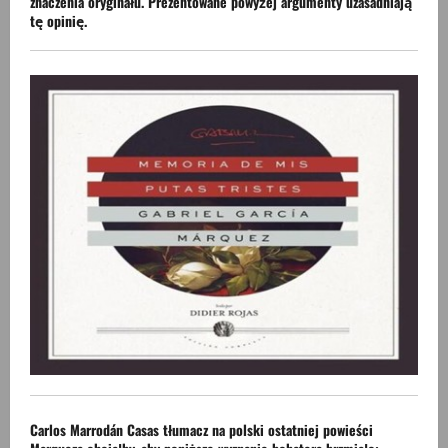
znaczenia oryginału. Prezentowane powyżej argumenty uzasadniają
tę opinię.
Carlos Marrodán Casas tłumacz na polski ostatniej powieści