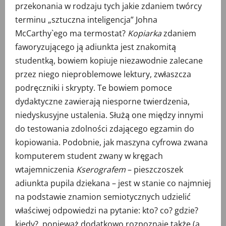
przekonania w rodzaju tych jakie zdaniem twórcy
terminu „sztuczna inteligencja” Johna
McCarthy`ego ma termostat?
Kopiarka
zdaniem
faworyzującego ją adiunkta jest znakomitą
studentką, bowiem kopiuje niezawodnie zalecane
przez niego nieproblemowe lektury, zwłaszcza
podręczniki i skrypty. Te bowiem pomoce
dydaktyczne zawierają niesporne twierdzenia,
niedyskusyjne ustalenia. Służą one między innymi
do testowania zdolności zdającego egzamin do
kopiowania. Podobnie, jak maszyna cyfrowa zwana
komputerem student zwany w kręgach
wtajemniczenia
Kserografem
– pieszczoszek
adiunkta pupila dziekana – jest w stanie co najmniej
na podstawie znamion semiotycznych udzielić
właściwej odpowiedzi na pytanie: kto? co? gdzie?
kiedy?, ponieważ dodatkowo rozpoznaje także (a