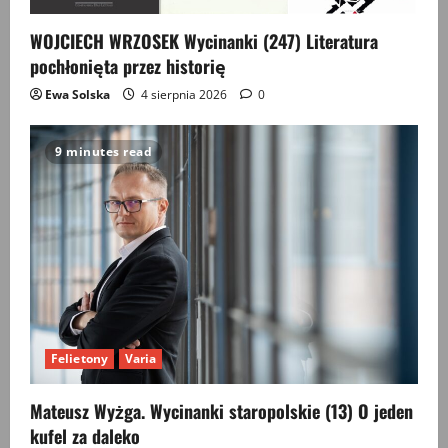
WOJCIECH WRZOSEK Wycinanki (247) Literatura
pochłonięta przez historię
Ewa Solska
4 sierpnia 2026
0
9 minutes read
Felietony
Varia
Mateusz Wyżga. Wycinanki staropolskie (13) O jeden
kufel za daleko