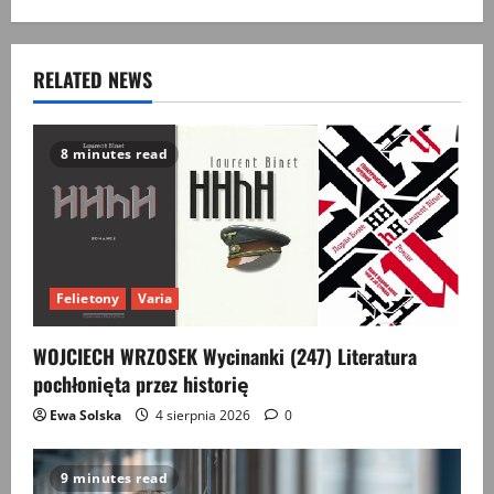
a
v
RELATED NEWS
i
g
8 minutes read
a
t
i
Felietony
Varia
o
WOJCIECH WRZOSEK Wycinanki (247) Literatura
pochłonięta przez historię
n
Ewa Solska
4 sierpnia 2026
0
9 minutes read