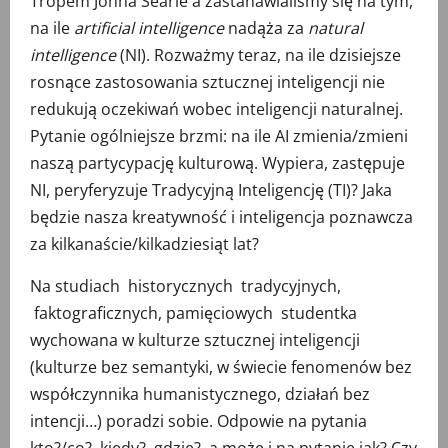
Tropem Johna Searle`a zastanawialiśmy się na tym,
na ile
artificial intelligence
nadąża za
natural
intelligence
(NI). Rozważmy teraz, na ile dzisiejsze
rosnące zastosowania sztucznej inteligencji nie
redukują oczekiwań wobec inteligencji naturalnej.
Pytanie ogólniejsze brzmi: na ile AI zmienia/zmieni
naszą partycypację kulturową. Wypiera, zastępuje
NI, peryferyzuje Tradycyjną Inteligencję (TI)? Jaka
będzie nasza kreatywność i inteligencja poznawcza
za kilkanaście/kilkadziesiąt lat?
Na studiach historycznych tradycyjnych,
faktograficznych, pamięciowych studentka
wychowana w kulturze sztucznej inteligencji
(kulturze bez semantyki, w świecie fenomenów bez
współczynnika humanistycznego, działań bez
intencji…) poradzi sobie. Odpowie na pytania