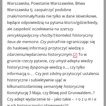
Warszawska, Powstanie Warszawskie, Bitwa
Warszawska tj. zaopatrzyć podobne
znaki/nominały/hasła nie tylko w dane słownikowe,
będące odpowiedzią na pytania kto/co/gdzie/kiedy,
ale zaspokoić oczekiwania na
szerszy
(encyklopedyczny choćby?)
kontekst historyczny
lieux de memoire. Czy potrafi
nie ograniczając się
do hasłowej informacji przytoczyć wiedzę o
zdarzeniu/wydarzeniu historycznym.
[2]
To w
gruncie rzeczy pytanie, czy umysł adepta wiedzy
historycznej dysponuje wiedzą o…, czy tylko
informacją o… . Czy jest zdolny przytoczyć ustalenia
historyczne i subiektywnie ująć w
kilkunastozdaniową
semantykę historyczną
Konstytucję 3 Maja, czy Bitwę pod Grunwaldem..?
Czy adept wydarzenie te – jako takie – r o z u m i e
w ich historyczności (dziejowości)?