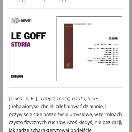
[1]
Searle, R. J.,
Umysł, mózg, nauka
, s. 57
(Behawioryści chcieli zdefiniować działanie, i
oczywiście całe nasze życie umysłowe, w terminach
czysto fizycznych ruchów. Ktoś kiedyś, nie bez racji,
jak sądzę scharakteryzował podejście