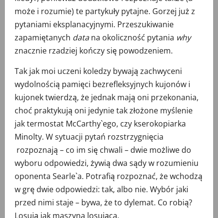
może i rozumie) te partykuły pytajne. Gorzej już z
pytaniami eksplanacyjnymi. Przeszukiwanie
zapamiętanych
data
na okoliczność pytania
why
znacznie rzadziej kończy się powodzeniem.
Tak jak moi uczeni koledzy bywają zachwyceni
wydolnością pamięci bezrefleksyjnych kujonów i
kujonek twierdzą, że jednak mają oni przekonania,
choć praktykują oni jedynie tak złożone myślenie
jak termostat McCarthy`ego, czy kserokopiarka
Minolty. W sytuacji pytań rozstrzygnięcia
rozpoznają – co im się chwali – dwie możliwe do
wyboru odpowiedzi, żywią dwa sądy w rozumieniu
oponenta Searle`a. Potrafią rozpoznać, że wchodzą
w grę dwie odpowiedzi: tak, albo nie. Wybór jaki
przed nimi staje – bywa, że to dylemat. Co robią?
Losują jak maszyna losująca.