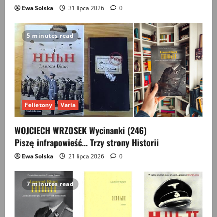
Ewa Solska
31 lipca 2026
0
5 minutes read
Felietony
Varia
WOJCIECH WRZOSEK Wycinanki (246)
Piszę infrapowieść… Trzy strony Historii
Ewa Solska
21 lipca 2026
0
7 minutes read