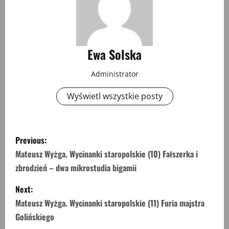
Ewa Solska
Administrator
Wyświetl wszystkie posty
P
Previous:
o
Mateusz Wyżga. Wycinanki staropolskie (10) Fałszerka i
zbrodzień – dwa mikrostudia bigamii
s
Next:
t
Mateusz Wyżga. Wycinanki staropolskie (11) Furia majstra
n
Golińskiego