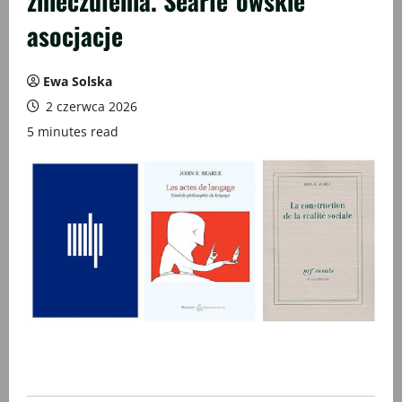
znieczulenia. Searle`owskie
asocjacje
Ewa Solska
2 czerwca 2026
5 minutes read