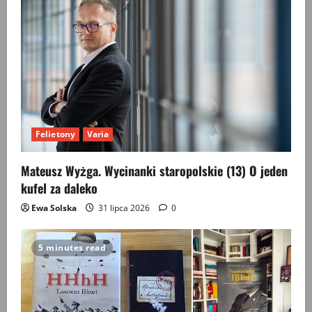
Felietony
Varia
Mateusz Wyżga. Wycinanki staropolskie (13) O jeden
kufel za daleko
Ewa Solska
31 lipca 2026
0
5 minutes read