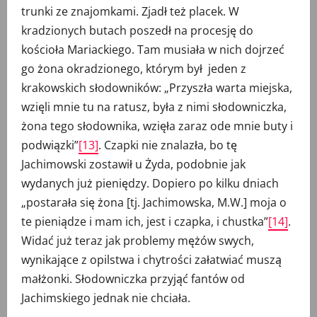
trunki ze znajomkami. Zjadł też placek. W
kradzionych butach poszedł na procesję do
kościoła Mariackiego. Tam musiała w nich dojrzeć
go żona okradzionego, którym był jeden z
krakowskich słodowników: „Przyszła warta miejska,
wzięli mnie tu na ratusz, była z nimi słodowniczka,
żona tego słodownika, wzięła zaraz ode mnie buty i
podwiązki”
[13]
. Czapki nie znalazła, bo tę
Jachimowski zostawił u Żyda, podobnie jak
wydanych już pieniędzy. Dopiero po kilku dniach
„postarała się żona [tj. Jachimowska, M.W.] moja o
te pieniądze i mam ich, jest i czapka, i chustka”
[14]
.
Widać już teraz jak problemy mężów swych,
wynikające z opilstwa i chytrości załatwiać muszą
małżonki. Słodowniczka przyjąć fantów od
Jachimskiego jednak nie chciała.