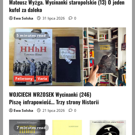
Mateusz Wyżga. Wycinanki staropolskie (13) O jeden
kufel za daleko
Ewa Solska
31 lipca 2026
0
5 minutes read
Felietony
Varia
WOJCIECH WRZOSEK Wycinanki (246)
Piszę infrapowieść… Trzy strony Historii
Ewa Solska
21 lipca 2026
0
7 minutes read