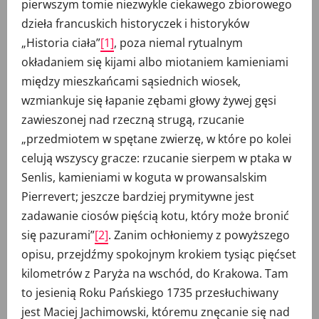
pierwszym tomie niezwykle ciekawego zbiorowego
dzieła francuskich historyczek i historyków
„Historia ciała”
[1]
, poza niemal rytualnym
okładaniem się kijami albo miotaniem kamieniami
między mieszkańcami sąsiednich wiosek,
wzmiankuje się łapanie zębami głowy żywej gęsi
zawieszonej nad rzeczną strugą, rzucanie
„przedmiotem w spętane zwierzę, w które po kolei
celują wszyscy gracze: rzucanie sierpem w ptaka w
Senlis, kamieniami w koguta w prowansalskim
Pierrevert; jeszcze bardziej prymitywne jest
zadawanie ciosów pięścią kotu, który może bronić
się pazurami”
[2]
. Zanim ochłoniemy z powyższego
opisu, przejdźmy spokojnym krokiem tysiąc pięćset
kilometrów z Paryża na wschód, do Krakowa. Tam
to jesienią Roku Pańskiego 1735 przesłuchiwany
jest Maciej Jachimowski, któremu znęcanie się nad