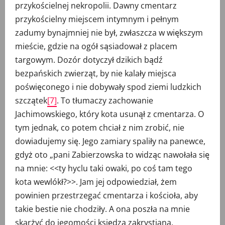
przykościelnej nekropolii. Dawny cmentarz
przykościelny miejscem intymnym i pełnym
zadumy bynajmniej nie był, zwłaszcza w większym
mieście, gdzie na ogół sąsiadował z placem
targowym. Dozór dotyczył dzikich bądź
bezpańskich zwierząt, by nie kalały miejsca
poświęconego i nie dobywały spod ziemi ludzkich
szczątek
[7]
. To tłumaczy zachowanie
Jachimowskiego, który kota usunął z cmentarza. O
tym jednak, co potem chciał z nim zrobić, nie
dowiadujemy się. Jego zamiary spaliły na panewce,
gdyż oto „pani Zabierzowska to widząc nawołała się
na mnie: <<ty hyclu taki owaki, po coś tam tego
kota wewlókł?>>. Jam jej odpowiedział, żem
powinien przestrzegać cmentarza i kościoła, aby
takie bestie nie chodziły. A ona poszła na mnie
skarżyć do jegomości księdza zakrystiana.