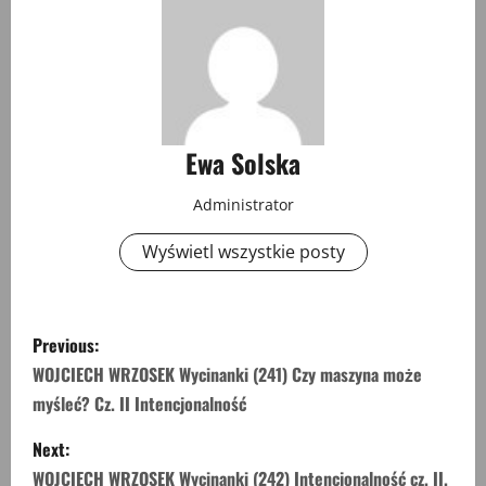
Ewa Solska
Administrator
Wyświetl wszystkie posty
P
Previous:
o
WOJCIECH WRZOSEK Wycinanki (241) Czy maszyna może
myśleć? Cz. II Intencjonalność
s
Next:
t
WOJCIECH WRZOSEK Wycinanki (242) Intencjonalność cz. II.