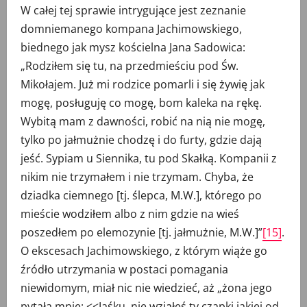
W całej tej sprawie intrygujące jest zeznanie
domniemanego kompana Jachimowskiego,
biednego jak mysz kościelna Jana Sadowica:
„Rodziłem się tu, na przedmieściu pod Św.
Mikołajem. Już mi rodzice pomarli i się żywię jak
mogę, posługuję co mogę, bom kaleka na rękę.
Wybitą mam z dawności, robić na nią nie mogę,
tylko po jałmużnie chodzę i do furty, gdzie dają
jeść. Sypiam u Siennika, tu pod Skałką. Kompanii z
nikim nie trzymałem i nie trzymam. Chyba, że
dziadka ciemnego [tj. ślepca, M.W.], którego po
mieście wodziłem albo z nim gdzie na wieś
poszedłem po elemozynie [tj. jałmużnie, M.W.]”
[15]
.
O ekscesach Jachimowskiego, z którym wiąże go
źródło utrzymania w postaci pomagania
niewidomym, miał nic nie wiedzieć, aż „żona jego
pytała mnie: <<Jaśku, nie wziąłeś ty czapki jakiej od