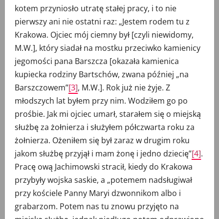
kotem przyniosło utratę stałej pracy, i to nie
pierwszy ani nie ostatni raz: „Jestem rodem tu z
Krakowa. Ojciec mój ciemny był [czyli niewidomy,
M.W.], który siadał na mostku przeciwko kamienicy
jegomości pana Barszcza [okazała kamienica
kupiecka rodziny Bartschów, zwana później „na
Barszczowem”
[3]
, M.W.]. Rok już nie żyje. Z
młodszych lat byłem przy nim. Wodziłem go po
prośbie. Jak mi ojciec umarł, starałem się o miejską
służbę za żołnierza i służyłem półczwarta roku za
żołnierza. Ożeniłem się był zaraz w drugim roku
jakom służbę przyjął i mam żonę i jedno dziecię”
[4]
.
Pracę ową Jachimowski stracił, kiedy do Krakowa
przybyły wojska saskie, a „potemem nadsługiwał
przy kościele Panny Maryi dzwonnikom albo i
grabarzom. Potem nas tu znowu przyjęto na