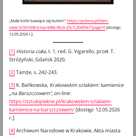
„Małe kotki bawiące się butem”:
https://polona.pl/item-
view/3c591608-b1ea-4486-9bc6-25c7c20df367?page=0
[dostęp:
12.05.2026 r.].
[1]
Historia ciała,
t. 1, red. G. Vigarello, przeł. T.
Stróżyński, Gdańsk 2020.
[2]
Tamże, s. 242-243.
[3]
K. Bańkowska,
Krakowskim szlakiem: kamienice
„na Barszczowem”,
on-line:
https://sztukipiekne.pl/krakowskim-szlakiem-
kamienice-na-barszczowem/
[dostęp: 12.05.2026
r.].
[4]
Archiwum Narodowe w Krakowie, Akta miasta