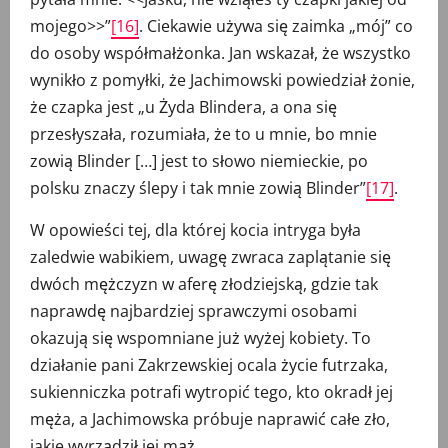
mojego>>”
[16]
. Ciekawie używa się zaimka „mój” co
do osoby współmałżonka. Jan wskazał, że wszystko
wynikło z pomyłki, że Jachimowski powiedział żonie,
że czapka jest „u Żyda Blindera, a ona się
przesłyszała, rozumiała, że to u mnie, bo mnie
zowią Blinder […] jest to słowo niemieckie, po
polsku znaczy ślepy i tak mnie zowią Blinder”
[17]
.
W opowieści tej, dla której kocia intryga była
zaledwie wabikiem, uwagę zwraca zaplątanie się
dwóch mężczyzn w aferę złodziejską, gdzie tak
naprawdę najbardziej sprawczymi osobami
okazują się wspomniane już wyżej kobiety. To
działanie pani Zakrzewskiej ocala życie futrzaka,
sukienniczka potrafi wytropić tego, kto okradł jej
męża, a Jachimowska próbuje naprawić całe zło,
jakie wyrządził jej mąż.