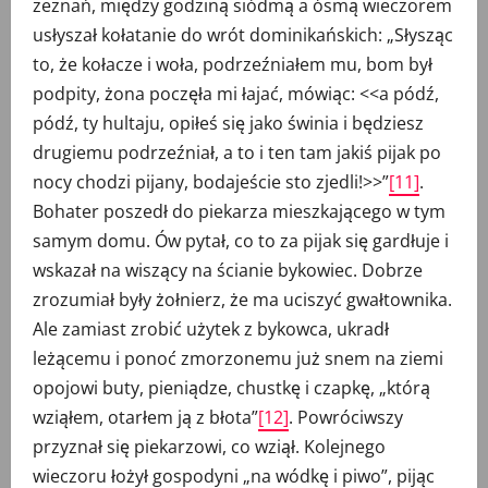
zeznań, między godziną siódmą a ósmą wieczorem
usłyszał kołatanie do wrót dominikańskich: „Słysząc
to, że kołacze i woła, podrzeźniałem mu, bom był
podpity, żona poczęła mi łajać, mówiąc: <<a pódź,
pódź, ty hultaju, opiłeś się jako świnia i będziesz
drugiemu podrzeźniał, a to i ten tam jakiś pijak po
nocy chodzi pijany, bodajeście sto zjedli!>>”
[11]
.
Bohater poszedł do piekarza mieszkającego w tym
samym domu. Ów pytał, co to za pijak się gardłuje i
wskazał na wiszący na ścianie bykowiec. Dobrze
zrozumiał były żołnierz, że ma uciszyć gwałtownika.
Ale zamiast zrobić użytek z bykowca, ukradł
leżącemu i ponoć zmorzonemu już snem na ziemi
opojowi buty, pieniądze, chustkę i czapkę, „którą
wziąłem, otarłem ją z błota”
[12]
. Powróciwszy
przyznał się piekarzowi, co wziął. Kolejnego
wieczoru łożył gospodyni „na wódkę i piwo”, pijąc