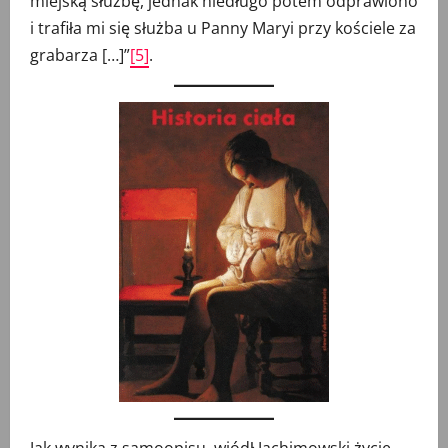
miejską służbę, jednak niedługo potem odprawiono
i trafiła mi się służba u Panny Maryi przy kościele za
grabarza […]”
[5]
.