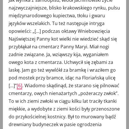
Jak wynika z samoopisu, wiódł Jachimowski życie
najzwyczajniejsze, blisko krakowskiego rynku, pulsu
międzynarodowego kupiectwa, tłoku i gwaru
języków wszelakich. Tu też następuje intryga
opowieści: „[…] podczas oktawy Wniebowzięcia
Najświętszej Panny kot wielki nie wiedzieć skąd się
przybłąkał na cmentarz Panny Maryi. Miał nogi
zadnie związane. Ja, wziąwszy kija, wyganiałem
owego kota z cmentarza. Uchwycił się zębami za
laskę. Jam go też wywlókł za bramkę i wraziłem go
pod mostek przy bramce, idąc na Floriańską ulicę
[…]”
[6]
. Wiadomo skądinąd, że starano się pilnować
cmentarzy, owych nienażartych „pożeraczy zwłok”.
To w ich ziemi zwłoki w ciągu kilku lat traciły tkanki
miękkie, a wydobyte z ziemi kości były przenoszone
do przykościelnej kostnicy. Był to murowany bądź
drewniany budyneczek w pasie ogrodzenia