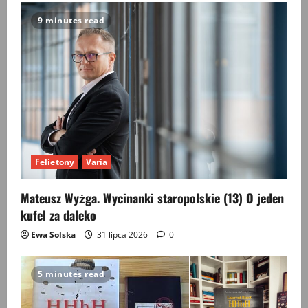
9 minutes read
Felietony
Varia
Mateusz Wyżga. Wycinanki staropolskie (13) O jeden
kufel za daleko
Ewa Solska
31 lipca 2026
0
5 minutes read