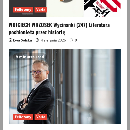
Felietony
Varia
WOJCIECH WRZOSEK Wycinanki (247) Literatura
pochłonięta przez historię
Ewa Solska
4 sierpnia 2026
0
9 minutes read
Felietony
Varia