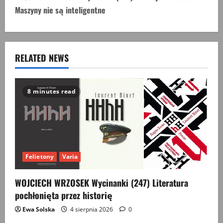
n
Maszyny nie są inteligentne
a
v
RELATED NEWS
i
g
8 minutes read
a
t
i
Felietony
Varia
o
WOJCIECH WRZOSEK Wycinanki (247) Literatura
pochłonięta przez historię
n
Ewa Solska
4 sierpnia 2026
0