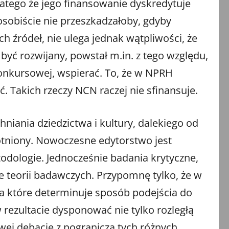
dlatego że jego finansowanie dyskredytuje
osobiście nie przeszkadzałoby, gdyby
h źródeł, nie ulega jednak wątpliwości, że
ć rozwijany, powstał m.in. z tego względu,
konkursowej, wspierać. To, że w NPRH
 Takich rzeczy NCN raczej nie sfinansuje.
iania dziedzictwa i kultury, dalekiego od
otniony. Nowoczesne edytorstwo jest
todologie. Jednocześnie badania krytyczne,
ie teorii badawczych. Przypomnę tylko, że w
 a które determinuje sposób podejścia do
w rezultacie dysponować nie tylko rozległą
wej debacie z pogranicza tych różnych