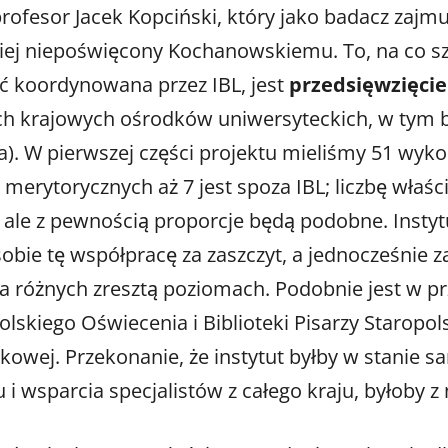
profesor Jacek Kopciński, który jako badacz za
iej niepoświęcony Kochanowskiemu. To, na co sz
oć koordynowana przez IBL, jest
przedsięwzięci
nych krajowych ośrodków uniwersyteckich, w ty
a). W pierwszej części projektu mieliśmy 51 wyk
w merytorycznych aż 7 jest spoza IBL; liczbę w
 ale z pewnością proporcje będą podobne. Instyt
obie tę współpracę za zaszczyt, a jednocześnie 
na różnych zresztą poziomach. Podobnie jest w p
Polskiego Oświecenia i Biblioteki Pisarzy Starop
owej. Przekonanie, że instytut byłby w stanie sa
u i wsparcia specjalistów z całego kraju, byłoby