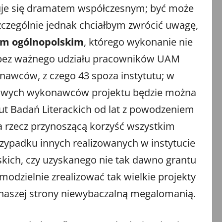
jmuje się dramatem współczesnym; być może
czególnie jednak chciałbym zwrócić uwagę,
em ogólnopolskim
, którego wykonanie nie
m bez ważnego udziału pracowników UAM
onawców, z czego 43 spoza instytutu; w
łaściwych wykonawców projektu będzie można
ut Badań Literackich od lat z powodzeniem
za rzecz przynoszącą korzyść wszystkim
rzypadku innych realizowanych w instytucie
olskich, czy uzyskanego nie tak dawno grantu
modzielnie zrealizować tak wielkie projekty
 z naszej strony niewybaczalną megalomanią.