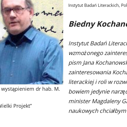
Instytut Badań Literackich, 
Biedny Kochan
Instytut Badań Literac
wzmożonego zaintereso
pism Jana Kochanowski
zainteresowania Kocha
literackiej i roli w ro
z wystąpieniem dr hab. M.
bowiem jedynie narzę
minister Magdaleny Ga
ielki Projekt
”
naukowych chciałbym 