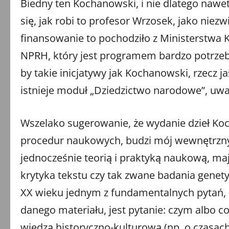
Biedny ten Kochanowski, i nie dlatego nawet
się, jak robi to profesor Wrzosek, jako nie
finansowanie to pochodziło z Ministerstwa K
NPRH, który jest programem bardzo potrzeb
by takie inicjatywy jak Kochanowski, rzecz
istnieje moduł „Dziedzictwo narodowe”, uwa
Wszelako sugerowanie, że wydanie dzieł Koc
procedur naukowych, budzi mój wewnętrzny 
jednocześnie teorią i praktyką naukową, maj
krytyka tekstu czy tak zwane badania genety
XX wieku jednym z fundamentalnych pytań, n
danego materiału, jest pytanie: czym albo co
wiedzą historyczno-kulturową (np. o czasac