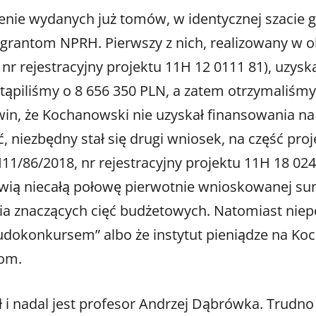
e wydanych już tomów, w identycznej szacie gra
grantom NPRH. Pierwszy z nich, realizowany w o
rejestracyjny projektu 11H 12 0111 81), uzyska
tąpiliśmy o 8 656 350 PLN, a zatem otrzymaliśm
win, że Kochanowski nie uzyskał finansowania na 
 niezbędny stał się drugi wniosek, na część pro
/86/2018, nr rejestracyjny projektu 11H 18 024
wią niecałą połowę pierwotnie wnioskowanej su
ia znaczących cięć budżetowych. Natomiast ni
udokonkursem” albo że instytut pieniądze na Koch
kom.
i nadal jest profesor Andrzej Dąbrówka. Trudno 