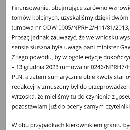
Finansowanie, obejmujące zarówno wznowieni
tomów kolejnych, uzyskaliśmy dzięki dwóm 
(umowa nr ODW-0005/NPRH2/H11/81/2013, nr 
Proszę jednak zauważyć, że we wniosku wys
sensie słuszna była uwaga pani minister Ga
Z tego powodu, by w ogóle edycję dokończyć,
– 13 grudnia 2023 (umowa nr 0246/NPRH7/H11
PLN, a zatem sumarycznie obie kwoty stano
redakcyjny zmuszony był do przeprowadzen
Wrzoska, że mieliśmy tu do czynienia z „pse
pozostawiam już do oceny samym czytelni
W obu przypadkach kierownikiem grantu był 