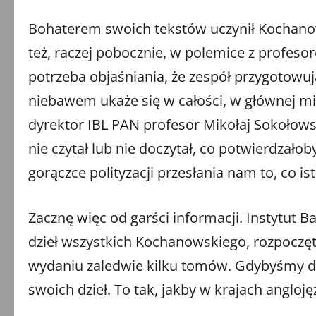
Bohaterem swoich tekstów uczynił Kochanow
też, raczej pobocznie, w polemice z profe
potrzeba objaśniania, że zespół przygotowu
niebawem ukaże się w całości, w głównej mi
dyrektor IBL PAN profesor Mikołaj Sokołow
nie czytał lub nie doczytał, co potwierdzało
gorączce polityzacji przesłania nam to, co is
Zacznę więc od garści informacji. Instytut 
dzieł wszystkich Kochanowskiego, rozpoczę
wydaniu zaledwie kilku tomów. Gdybyśmy dec
swoich dzieł. To tak, jakby w krajach angloję