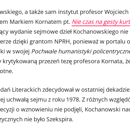
skiego, a także sam instytut profesor Wojciech
sorem Markiem Kornatem pt.
Nie czas na gesty kurt
jący wydanie sejmowe dzieł Kochanowskiego nie z
erze dzięki grantom NPRH, ponieważ w portalu oh
ski w swojej
Pochwale humanistyki policentryczn
by krytykowaną przezeń tezę profesora Kornata, że
totne.
Badań Literackich zdecydował w ostatniej dekadz
tej uchwałą sejmu z roku 1978. Z różnych wzglę
yzji o wznowieniu nie podjęli, Kochanowski nada
zycznych nie było Szekspira.