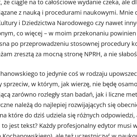
, że ciągle na to całościowe wydanie czeka, ale 
związane z nauką i procedurami naukowymi. Mnie 
ultury i Dziedzictwa Narodowego czy nawet innyc
nym, co więcej – w moim przekonaniu powinien by
 jasna po przeprowadzeniu stosownej procedury 
żam zresztą za mocną stronę NPRH, a nie słabość.
hanowskiego to jedynie coś w rodzaju upowszechn
sprzeciw, w którym, jak wierzę, nie będę osam
ącą zarówno rozległy stan badań, jak i liczne me
czne należą do najlepiej rozwijających się obecn
a które do dziś udziela się różnych odpowiedzi,
 to jest tekst? Każdy profesjonalny edytor musi 
h Kochanowskiego), ale też uczestniczyć w nauko