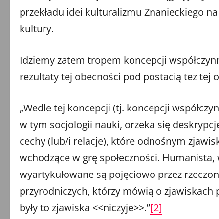
przekładu idei kulturalizmu Znanieckiego n
kultury.
Idziemy zatem tropem koncepcji współczynni
rezultaty tej obecności pod postacią tez tej o
„Wedle tej koncepcji (tj. koncepcji współcz
w tym socjologii nauki, orzeka się deskrypc
cechy (lub/i relacje), które odnośnym zjaw
wchodzące w grę społeczności. Humanista, w 
wyartykułowane są pojęciowo przez rzeczon
przyrodniczych, którzy mówią o zjawiskach
były to zjawiska <<niczyje>>.”
[2]