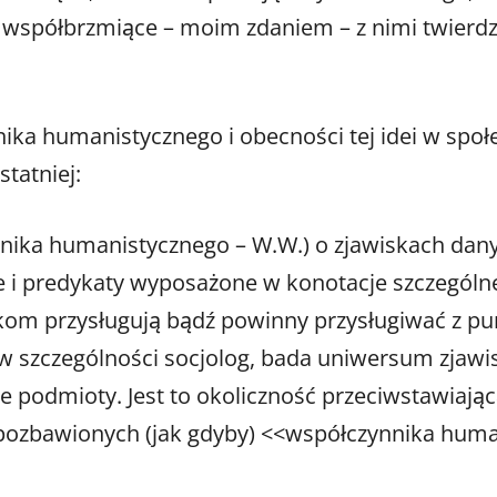
a współbrzmiące – moim zdaniem – z nimi twierdz
ka humanistycznego i obecności tej idei w społe
statniej:
ynnika humanistycznego – W.W.) o zjawiskach dan
je i predykaty wyposażone w konotacje szczególn
iskom przysługują bądź powinny przysługiwać z 
szczególności socjolog, bada uniwersum zjawisk 
e podmioty. Jest to okoliczność przeciwstawiaj
 pozbawionych (jak gdyby) <<współczynnika huma