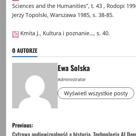
Sciences and the Humanities”, t. 43 , Rodopi 1994
Jerzy Topolski, Warszawa 1985, s. 38-85.
[5]
Kmita J., Kultura i poznanie…, s. 40.
O AUTORZE
Ewa Solska
Administrator
Wyświetl wszystkie posty
P
Previous:
Cyfrowa audiowizualność a historia. Technologia AI De