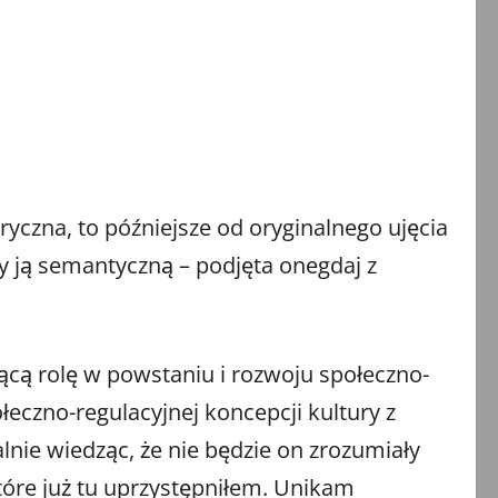
czna, to późniejsze od oryginalnego ujęcia
my ją semantyczną – podjęta onegdaj z
jącą rolę w powstaniu i rozwoju społeczno-
połeczno-regulacyjnej koncepcji kultury z
nie wiedząc, że nie będzie on zrozumiały
które już tu uprzystępniłem. Unikam