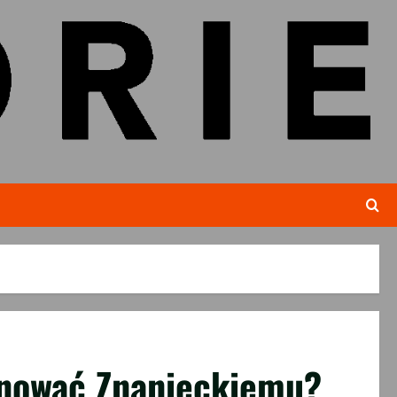
onować Znanieckiemu?