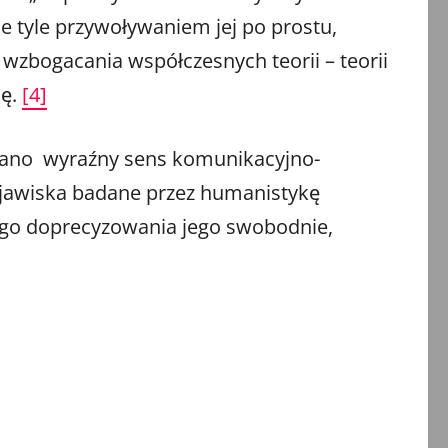
e tyle przywoływaniem jej po prostu,
wzbogacania współczesnych teorii – teorii
ję.
[4]
adano wyraźny sens komunikacyjno-
zjawiska badane przez humanistykę
go doprecyzowania jego swobodnie,