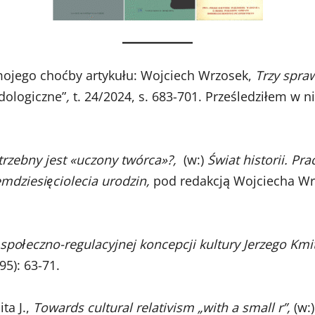
ojego choćby artykułu: Wojciech Wrzosek,
Trzy spra
dologiczne”
,
t. 24/2024, s. 683-701. Prześledziłem w 
rzebny jest
«
uczony twórca
»
?,
(w:)
Świat historii. Pra
mdziesięciolecia urodzin,
pod redakcją Wojciecha Wrz
połeczno-regulacyjnej koncepcji kultury Jerzego Kmi
5): 63-71.
ta J.,
Towards cultural relativism „with a small r”,
(w:)