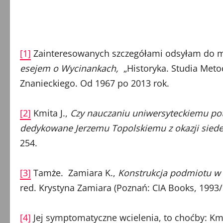
[1]
Zainteresowanych szczegółami odsyłam do m
esejem o Wycinankach
,
„Historyka. Studia Meto
Znanieckiego. Od 1967 po 2013 rok.
[2]
Kmita J.,
Czy nauczaniu uniwersyteckiemu pot
dedykowane Jerzemu Topolskiemu z okazji siede
254.
[3]
Tamże. Zamiara K.,
Konstrukcja podmiotu w s
red. Krystyna Zamiara (Poznań: CIA Books, 1993/9
[4]
Jej symptomatyczne wcielenia, to choćby: Kmi