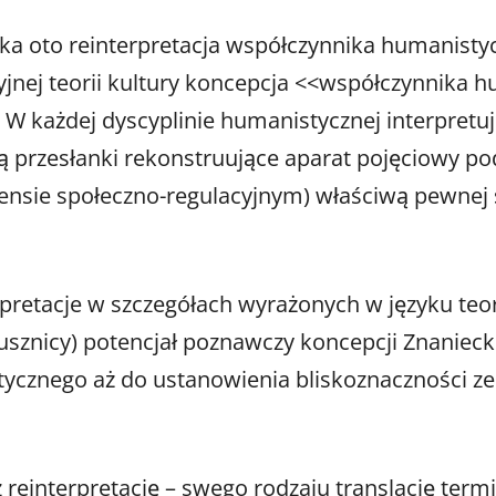
taka oto reinterpretacja współczynnika humanistyc
acyjnej teorii kultury koncepcja <<współczynnika
W każdej dyscyplinie humanistycznej interpretuje 
 są przesłanki rekonstruujące aparat pojęciowy p
sensie społeczno-regulacyjnym) właściwą pewnej 
rpretacje w szczegółach wyrażonych w języku teori
sojusznicy) potencjał poznawczy koncepcji Znaniec
tycznego aż do ustanowienia bliskoznaczności z
einterpretację – swego rodzaju translację term