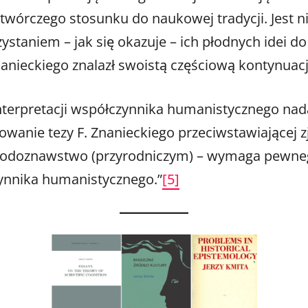
wórczego stosunku do naukowej tradycji. Jest ni
taniem – jak się okazuje – ich płodnych idei do 
nanieckiego znalazł swoistą częściową kontynuac
 interpretacji współczynnika humanistycznego n
owanie tezy F. Znanieckiego przeciwstawiającej 
yrodoznawstwo (przyrodniczym) – wymaga pewne
ynnika humanistycznego.”
[5]