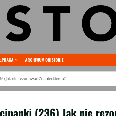
ŁPRACA
ARCHIWUM OHISTORIE
) Jak nie rezonować Znanieckiemu?
nanki (236) Jak nie rez