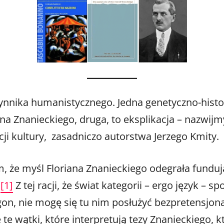
nnika humanistycznego. Jedna genetyczno-history
na Znanieckiego, druga, to eksplikacja – nazwij
ji kultury, zasadniczo autorstwa Jerzego Kmity.
ym, że myśl Floriana Znanieckiego odegrała fundu
.
[1]
Z tej racji, że świat kategorii – ergo język – s
on, nie mogę się tu nim posłużyć bezpretensjonal
 te wątki, które interpretują tezy Znanieckiego, 