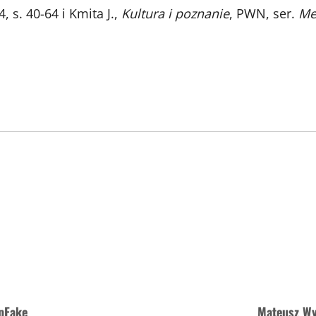
, s. 40-64 i Kmita J.,
Kultura i poznanie
, PWN, ser.
Me
epFake
Mateusz Wy