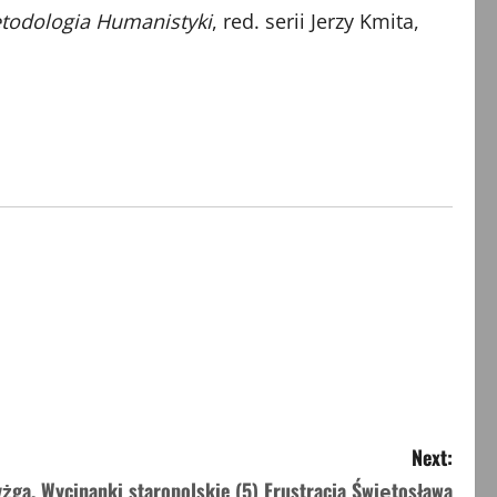
todologia Humanistyki
, red. serii Jerzy Kmita,
Next:
żga. Wycinanki staropolskie (5) Frustracja Świętosława