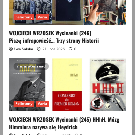
Felietony
Varia
WOJCIECH WRZOSEK Wycinanki (246)
Piszę infrapowieść… Trzy strony Historii
Ewa Solska
21 lipca 2026
0
7 minutes read
Felietony
Varia
WOJCIECH WRZOSEK Wycinanki (245) HHhH. Mózg
Himmlera nazywa się Heydrich