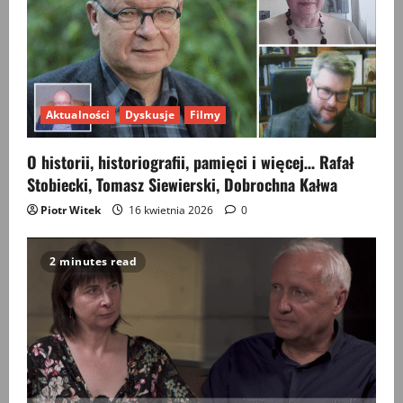
g
a
t
Aktualności
Dyskusje
Filmy
i
O historii, historiografii, pamięci i więcej… Rafał
o
Stobiecki, Tomasz Siewierski, Dobrochna Kałwa
n
Piotr Witek
16 kwietnia 2026
0
2 minutes read