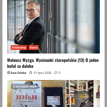
Felietony
Varia
Mateusz Wyżga. Wycinanki staropolskie (13) O jeden
kufel za daleko
Ewa Solska
31 lipca 2026
0
5 minutes read