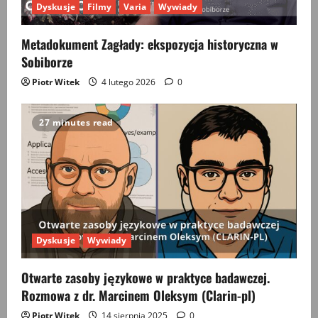
Dyskusje
Filmy
Varia
Wywiady
Metadokument Zagłady: ekspozycja historyczna w
Sobiborze
Piotr Witek
4 lutego 2026
0
27 minutes read
Dyskusje
Wywiady
Otwarte zasoby językowe w praktyce badawczej.
Rozmowa z dr. Marcinem Oleksym (Clarin-pl)
Piotr Witek
14 sierpnia 2025
0