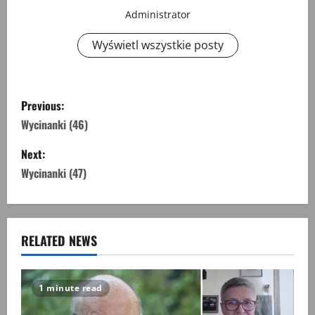
Administrator
Wyświetl wszystkie posty
P
Previous:
o
Wycinanki (46)
s
Next:
Wycinanki (47)
t
n
a
RELATED NEWS
v
1 minute read
i