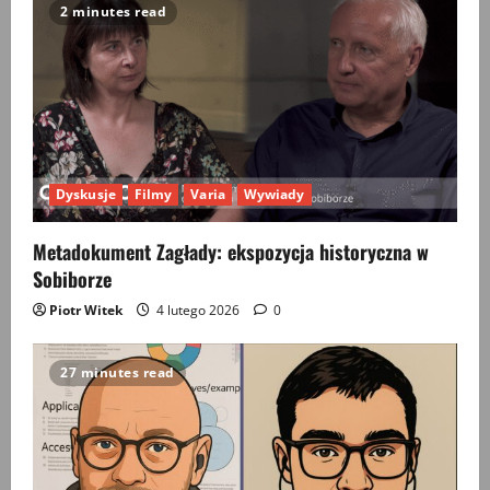
2 minutes read
Dyskusje
Filmy
Varia
Wywiady
Metadokument Zagłady: ekspozycja historyczna w
Sobiborze
Piotr Witek
4 lutego 2026
0
27 minutes read