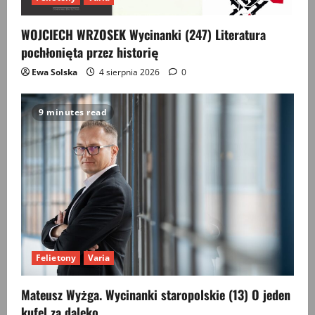
WOJCIECH WRZOSEK Wycinanki (247) Literatura
pochłonięta przez historię
Ewa Solska
4 sierpnia 2026
0
9 minutes read
Felietony
Varia
Mateusz Wyżga. Wycinanki staropolskie (13) O jeden
kufel za daleko