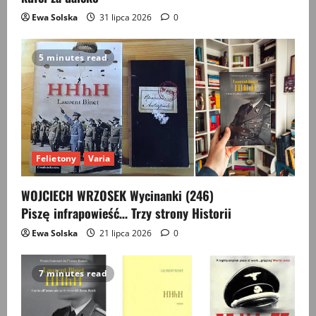
Ewa Solska
31 lipca 2026
0
5 minutes read
Felietony
Varia
WOJCIECH WRZOSEK Wycinanki (246)
Piszę infrapowieść… Trzy strony Historii
Ewa Solska
21 lipca 2026
0
7 minutes read