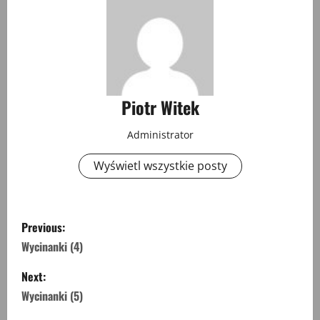
Piotr Witek
Administrator
Wyświetl wszystkie posty
P
Previous:
o
Wycinanki (4)
s
Next:
Wycinanki (5)
t