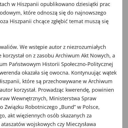
atach w Hiszpanii opublikowano dziesiątki prac
rodowym, które odnoszą się do najnowszego
oza Hiszpanii chcące zgłębić temat muszą się
aliów. We wstępie autor z niezrozumiałych
że korzystał on z zasobu Archiwum Akt Nowych, a
wum Państwowym Historii Społeczno-Politycznej
 kwerenda okazała się owocna. Kontynuując wątek
Hiszpanii, które są przechowywane w Archiwum
h autor korzystał. Prowadząc kwerendę, powinien
Spraw Wewnętrznych, Ministerstwa Spraw
go Związku Robotniczego „Bund” w Polsce,
go, akt więziennych osób skazanych za
 akt ataszatów wojskowych czy Mieczysława