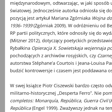
międzynarodowym, odtwarzając, w jaki sposób u
światowej. Jednocześnie autorka odniosła się do
pozycją jest artykuł Mariana Zgórniaka
Wojna dom
1936
–
1939
(Zgórniak 2009)
.
W odróżnieniu od Be
RP partii politycznych, które odnosiły się do wy
(Mitzner 2012), dotyczący poetyckich przedstawi
Rybałkina
Opieracja X. Sowietskaja wojennaja p
pochodzących z archiwów rosyjskich, czy
Czarne
autorstwa Stéphane’a Courtois i Jeana-Louisa P
budzić kontrowersje i czasem jest poddawana ost
W swej książce Piotr Ciszewski bardzo często o
militarno-historycznej „Desperta Ferro”. Nie po
completos: Monarquía, República, Guerra Civil
(
República
(Engel 1999). Zważywszy jednak na te