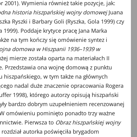
r 2001)
.
Wymienia również takie pozycje, jak:
dna historia hiszpańskiej wojny domowej
Juana
szka Ryszki i Barbary Goli (Ryszka, Gola 1999) czy
ka 1999). Poddaje krytyce pracę Jana Marka
akże na tym kończy się omówienie syntez i
jna domowa w Hiszpanii 1936–1939 w
żej mierze została oparta na materiałach II
. Przedstawia ona wojnę domową z punktu
u hiszpańskiego, w tym także na głównych
ającego nadal duże znaczenie opracowania Rogera
auffer 1998), którego autorzy opisują hiszpański
ki były bardzo dobrym uzupełnieniem recenzowanej
tu. W omówieniu pominięto ponadto trzy ważne
nnictwie. Pierwsza to
Obraz hiszpańskiej wojny
n rozdział autorka poświęciła brygadom