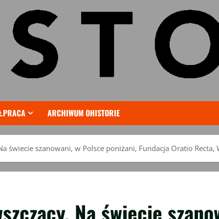
ŁPRACA
ARCHIWUM OHISTORIE
Na świecie szanowani, w Polsce poniżani, Fundacja Oratio Recta,
szczacy. Na świecie szanow