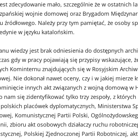
jest zdecydowanie mało, szczególnie że w ostatnich l
szpańskiej wojnie domowej oraz Brygadom Międzyna
u źródłowego. Należy przy tym pamiętać, że osoby sp
 jedynie w języku katalońskim.
wiedzy jest brak odniesienia do dostępnych archiw
czas gdy w pracy pojawiają się przypisy wskazujące, 
lnych Kominternu znajdujących się w Rosyjskim Archi
wej. Nie dokonał nawet oceny, czy i w jakiej mierze
pominięcie innych akt związanych z wojną domową w 
 nam się zidentyfikować tylko trzy zespoły, z któryc
 polskich placówek dyplomatycznych, Ministerstwa 
owej, Komunistycznej Partii Polski, Ogólnożydowske
nii, zbioru akt osobowych działaczy ruchu robotnicze
listycznej, Polskiej Zjednoczonej Partii Robotniczej,