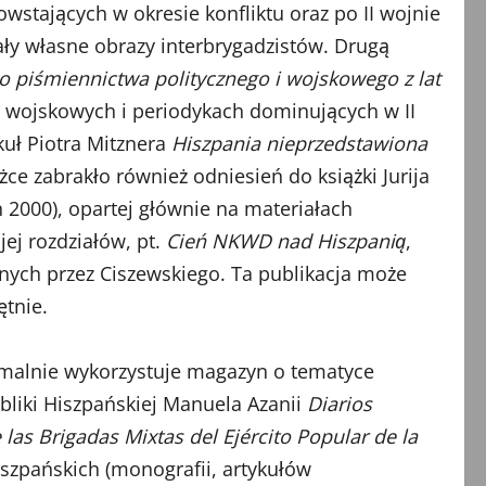
tających w okresie konfliktu oraz po II wojnie
ały własne obrazy interbrygadzistów. Drugą
 piśmiennictwa politycznego i wojskowego z lat
 wojskowych i periodykach dominujących w II
kuł Piotra Mitznera
Hiszpania nieprzedstawiona
e zabrakło również odniesień do książki Jurija
n 2000), opartej głównie na materiałach
jej rozdziałów, pt.
Cień NKWD nad Hiszpanią
,
nych przez Ciszewskiego. Ta publikacja może
ętnie.
symalnie wykorzystuje magazyn o tematyce
ubliki Hiszpańskiej Manuela Azanii
Diarios
 las Brigadas Mixtas del Ejército Popular de la
szpańskich (monografii, artykułów