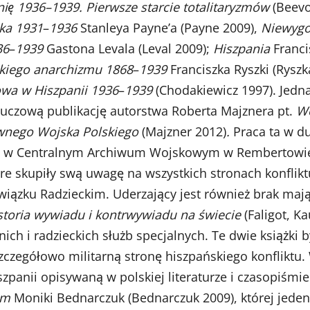
ię 1936–1939. Pierwsze starcie totalitaryzmów
(Beevo
ka 1931
–
1936
Stanleya Payne’a (Payne 2009),
Niewygo
36
–
1939
Gastona Levala (Leval 2009);
Hiszpania
Franci
skiego anarchizmu 1868
–
1939
Franciszka Ryszki (Rysz
wa w Hiszpanii 1936
–
1939
(Chodakiewicz 1997). Jedn
kluczową publikację autorstwa Roberta Majznera pt.
Wo
łównego Wojska Polskiego
(Majzner 2012)
.
Praca ta w du
h w Centralnym Archiwum Wojskowym w Rembertowie
e skupiły swą uwagę na wszystkich stronach konflikt
i Związku Radzieckim. Uderzający jest również brak m
istoria wywiadu i kontrwywiadu na świecie
(Faligot, K
nich i radzieckich służb specjalnych. Te dwie książ
 szczegółowo militarną stronę hiszpańskiego konflik
panii opisywaną w polskiej literaturze i czasopiśmie
kim
Moniki Bednarczuk (Bednarczuk 2009), której jede