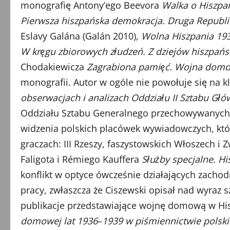
monografię Antony’ego Beevora
Walka o Hiszpan
Pierwsza hiszpańska demokracja. Druga Republi
Eslavy Galána (Galán 2010),
Wolna Hiszpania 19
W kręgu zbiorowych złudzeń. Z dziejów hiszpań
Chodakiewicza
Zagrabiona pamięć. Wojna domo
monografii. Autor w ogóle nie powołuje się na 
obserwacjach i analizach Oddziału II Sztabu G
Oddziału Sztabu Generalnego przechowywanyc
widzenia polskich placówek wywiadowczych, któr
graczach: III Rzeszy, faszystowskich Włoszech 
Faligota i Rémiego Kauffera
Służby specjalne. H
konflikt w optyce ówcześnie działających zachod
pracy, zwłaszcza że Ciszewski opisał nad wyraz
publikacje przedstawiające wojnę domową w Hisz
domowej lat 1936
–
1939 w piśmiennictwie pols