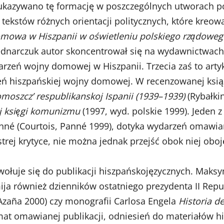
kazywano tę formację w poszczególnych utworach pows
 tekstów różnych orientacji politycznych, które kreow
owa w Hiszpanii w oświetleniu polskiego rządowego
dnarczuk autor skoncentrował się na wydawnictwach
darzeń wojny domowej w Hiszpanii. Trzecia zaś to arty
eń hiszpańskiej wojny domowej. W recenzowanej książc
omoszcz’ respublikanskoj Ispanii (1939–1939)
(Rybałki
j księgi komunizmu
(1997, wyd. polskie 1999). Jeden z 
anné (Courtois, Panné 1999), dotyka wydarzeń omawia
rej krytyce, nie można jednak przejść obok niej oboj
dwołuje się do publikacji hiszpańskojęzycznych. Mak
mija również dzienników ostatniego prezydenta II Rep
Azaña 2000) czy monografii Carlosa Engela
Historia de
mat omawianej publikacji, odniesień do materiałów hi