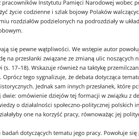
 pracowników Instytutu Pamięci Narodowej wobec po
liżyć życie codzienne i szlak bojowy Polaków walczący
dmiu rozdziałów podzielonych na podrozdziały w ukł
sobowym.
wają się pewne wątpliwości. We wstępie autor powołuj
dę na przesłanki związane ze zmianą ulic noszących
i (s. 17–18). Wskazuje również na taktykę przemilcza
Oprócz tego sygnalizuje, że debata dotycząca tematu
historycznych. Jednak sam innych przesłanek, które pc
j dwie: omówienie dziejów tej formacji w związku z 
iedzy o działalności społeczno-politycznej polskich i
ziałałyby one na korzyść pracy, równoważąc jej polity
 badań dotyczących tematu jego pracy. Powołuje się