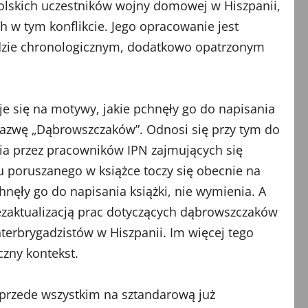
lskich uczestników wojny domowej w Hiszpanii,
ch w tym konflikcie. Jego opracowanie jest
adzie chronologicznym, dodatkowo opatrzonym
e się na motywy, jakie pchnęły go do napisania
 nazwę „Dąbrowszczaków”. Odnosi się przy tym do
nia przez pracowników IPN zajmujących się
 poruszanego w książce toczy się obecnie na
hnęły go do napisania książki, nie wymienia. A
dezaktualizacją prac dotyczących dąbrowszczaków
nterbrygadzistów w Hiszpanii. Im więcej tego
czny kontekst.
 przede wszystkim na sztandarową już