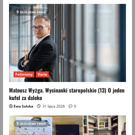
9 minutes read
Felietony
Varia
Mateusz Wyżga. Wycinanki staropolskie (13) O jeden
kufel za daleko
Ewa Solska
31 lipca 2026
0
5 minutes read