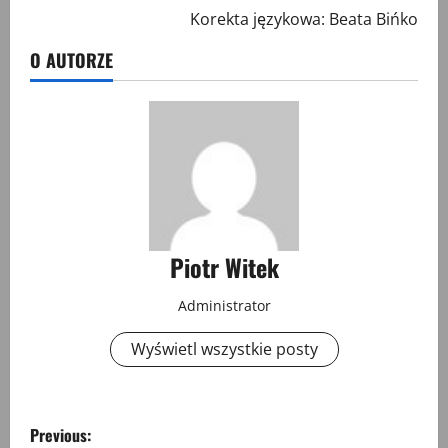
Korekta językowa: Beata Bińko
O AUTORZE
Piotr Witek
Administrator
Wyświetl wszystkie posty
P
Previous: