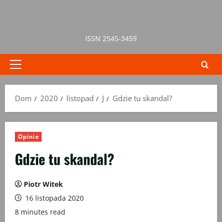
Przejdź
do
treści
ISSN 2545-3459
Menu
główne
Dom
2020
listopad
J
Gdzie tu skandal?
Opinie
Gdzie tu skandal?
Piotr Witek
16 listopada 2020
8 minutes read