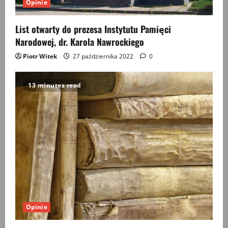
Opinie
o
List otwarty do prezesa Instytutu Pamięci
n
Narodowej, dr. Karola Nawrockiego
Piotr Witek
27 października 2022
0
13 minutes read
Opinie