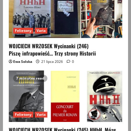
Felietony
Varia
WOJCIECH WRZOSEK Wycinanki (246)
Piszę infrapowieść… Trzy strony Historii
Ewa Solska
21 lipca 2026
0
7 minutes read
Felietony
Varia
WOJCIECH WRZOSEK Wycinanki (245) HHhH. Mózg