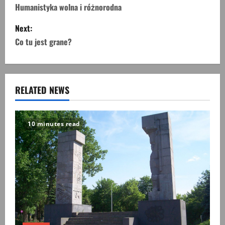
o
Humanistyka wolna i różnorodna
s
Next:
Co tu jest grane?
t
n
a
RELATED NEWS
v
10 minutes read
i
g
a
t
i