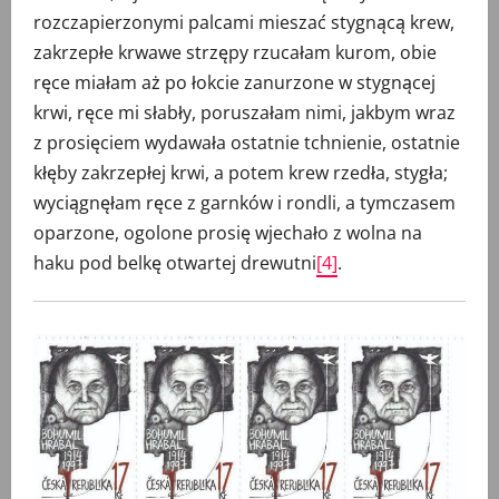
rozczapierzonymi palcami mieszać stygnącą krew,
zakrzepłe krwawe strzępy rzucałam kurom, obie
ręce miałam aż po łokcie zanurzone w stygnącej
krwi, ręce mi słabły, poruszałam nimi, jakbym wraz
z prosięciem wydawała ostatnie tchnienie, ostatnie
kłęby zakrzepłej krwi, a potem krew rzedła, stygła;
wyciągnęłam ręce z garnków i rondli, a tymczasem
oparzone, ogolone prosię wjechało z wolna na
haku pod belkę otwartej drewutni
[4]
.