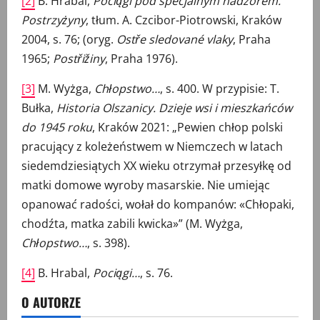
[2]
B. Hrabal,
Pociągi pod specjalnym nadzorem.
Postrzyżyny
, tłum. A. Czcibor-Piotrowski, Kraków
2004, s. 76; (oryg.
Ostře sledované vlaky
, Praha
1965;
Postřižiny
, Praha 1976).
[3]
M. Wyżga,
Chłopstwo…
, s. 400. W przypisie: T.
Bułka,
Historia Olszanicy. Dzieje wsi i mieszkańców
do 1945 roku
, Kraków 2021: „Pewien chłop polski
pracujący z koleżeństwem w Niemczech w latach
siedemdziesiątych XX wieku otrzymał przesyłkę od
matki domowe wyroby masarskie. Nie umiejąc
opanować radości, wołał do kompanów: «Chłopaki,
chodźta, matka zabili kwicka»” (M. Wyżga,
Chłopstwo…
, s. 398).
[4]
B. Hrabal,
Pociągi…
, s. 76.
O AUTORZE