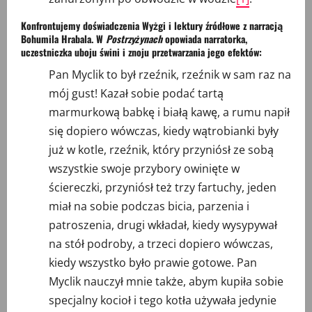
Konfrontujemy doświadczenia Wyżgi i lektury źródłowe z narracją
Bohumila Hrabala. W
Postrzyżynach
opowiada narratorka,
uczestniczka uboju świni i znoju przetwarzania jego efektów:
Pan Myclik to był rzeźnik, rzeźnik w sam raz na
mój gust! Kazał sobie podać tartą
marmurkową babkę i białą kawę, a rumu napił
się dopiero wówczas, kiedy wątrobianki były
już w kotle, rzeźnik, który przyniósł ze sobą
wszystkie swoje przybory owinięte w
ściereczki, przyniósł też trzy fartuchy, jeden
miał na sobie podczas bicia, parzenia i
patroszenia, drugi wkładał, kiedy wysypywał
na stół podroby, a trzeci dopiero wówczas,
kiedy wszystko było prawie gotowe. Pan
Myclik nauczył mnie także, abym kupiła sobie
specjalny kocioł i tego kotła używała jedynie