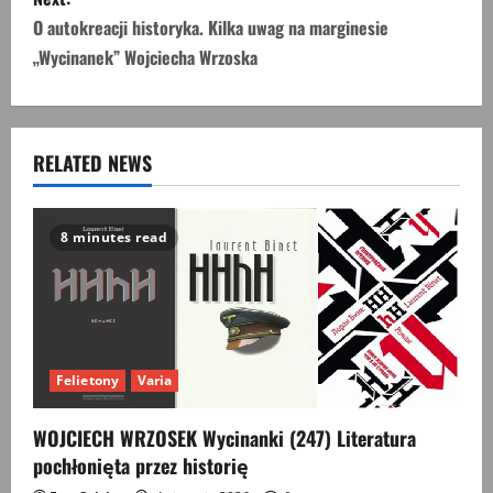
t
O autokreacji historyka. Kilka uwag na marginesie
n
„Wycinanek” Wojciecha Wrzoska
a
v
RELATED NEWS
i
g
8 minutes read
a
t
i
Felietony
Varia
o
WOJCIECH WRZOSEK Wycinanki (247) Literatura
pochłonięta przez historię
n