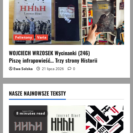
Felietony
Varia
WOJCIECH WRZOSEK Wycinanki (246)
Piszę infrapowieść… Trzy strony Historii
Ewa Solska
21 lipca 2026
0
NASZE NAJNOWSZE TEKSTY
8 minutes read