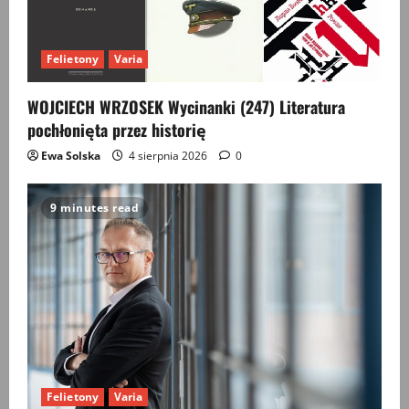
Felietony
Varia
WOJCIECH WRZOSEK Wycinanki (247) Literatura
pochłonięta przez historię
Ewa Solska
4 sierpnia 2026
0
9 minutes read
Felietony
Varia