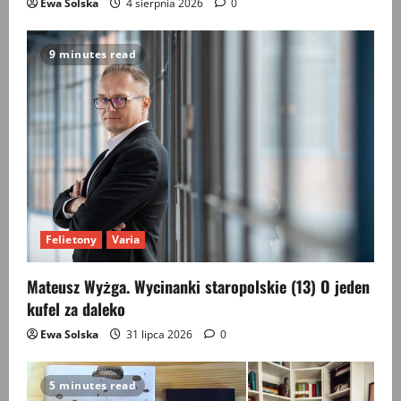
Ewa Solska
4 sierpnia 2026
0
9 minutes read
Felietony
Varia
Mateusz Wyżga. Wycinanki staropolskie (13) O jeden
kufel za daleko
Ewa Solska
31 lipca 2026
0
5 minutes read