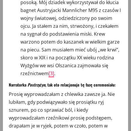
posoką. Mój dziadek wykorzystywał do kłucia
bagnet Austryjacki Mannlicher M95 z czasów I
wojny światowej, odziedziczony po swoim
ojcu. Ja stałem za nim, strwożony, i czekałem
na sygnał do podstawienia miski. Krew
warzono potem do kaszanek w wielkim garze
na piecu. Sam musiałem mieć ubój „we krwi”,
skoro w XIX i na początku XX wieku rodzina
Wyżgów we wsi Olszanica zajmowała się
rzeźnictwem
[3]
.
Narratorka
Postrzyżyn
, tak oto relacjonuje tę fazę ceremoniału:
Prosię wyprowadzałam z chlewika zawsze ja. Nie
lubiłam, gdy podwiązywało się prosiątku ryj
sznurem, po co sprawiać ból, i kiedy
wyprowadzałam rzeźnikowi prosię podstępem,
drapałam je w ryjek, potem w czoło, potem w