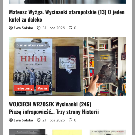
Mateusz Wyżga. Wycinanki staropolskie (13) O jeden
kufel za daleko
Ewa Solska
31 lipca 2026
0
5 minutes read
Felietony
Varia
WOJCIECH WRZOSEK Wycinanki (246)
Piszę infrapowieść… Trzy strony Historii
Ewa Solska
21 lipca 2026
0