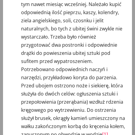
tym nawet miesiąc wcześniej. Należało kupić
odpowiednią ilość pieprzu, kaszy, kolendry,
ziela angielskiego, soli, czosnku i jelit
naturalnych, bo tych z ubitej świni zwykle nie
wystarczało. Trzeba było również
przygotować dwa postronki i odpowiednie
drążki do powieszenia ubitej sztuki pod
sufitem przed wypatroszeniem.
Potrzebowano odpowiednich naczyń i
narzędzi, przykładowo koryta do parzenia.
Przed ubojem ostrzono noże i siekierę, która
służyła do dwóch celów: ogłuszenia sztuki i
przepołowienia (przerąbania) wzdłuż rdzenia
kręgowego po wytrzewieniu. Do ostrzenia
służył brusek, okrągły kamień umieszczony na
wałku zakończonym korbą do kręcenia kołem,
zanurzonym po obwodzie w wodzie
[1]
.