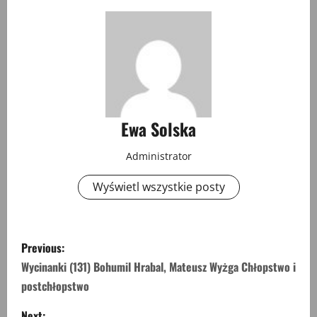
Ewa Solska
Administrator
Wyświetl wszystkie posty
P
Previous:
o
Wycinanki (131) Bohumil Hrabal, Mateusz Wyżga Chłopstwo i
postchłopstwo
s
Next: