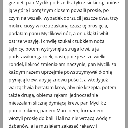
grzbiet; pan Myclik podszedł z tyłu z siekierą, uniósł
ją w górę i potężnym ciosem powalił prosię, po
czym na wszelki wypadek dorzucił jeszcze dwa, trzy
mokre ciosy w roztrzaskaną czaszkę prosięcia,
podałam panu Myclikowi nóż, a on ukląkł i wbił
ostrze w szyję, i chwilę szukał czubkiem noża
tętnicy, potem wytrysnęła struga krwi, a ja
podstawiłam garnek, następnie jeszcze wielki
rondel, ilekroć zmieniałam naczynie, pan Myclik za
każdym razem uprzejmie powstrzymywał dłonią
płynącą krew, aby ją znowu puścić, a wtedy już
warząchwią bełtałam krew, aby nie krzepła, potem
także drugą, obiema rękami jednocześnie
mieszałam śliczną dymiącą krew, pan Myclik z
pomocnikiem, panem Marcinem, furmanem,
włożyli prosię do balii i lali na nie wrzącą wódę z
dzbanów, a ja musiałam zakasać rękawy i