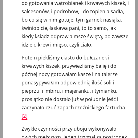
do gotowania wątrobianek i krwawych kiszek, i
salcesonów, i podrobów, i do topienia sadła,
bo co się w nim gotuje, tym garnek nasiąka,
świniobicie, łaskawa pani, to to samo, jak
kiedy ksiądz odprawia mszę świętą, bo zawsze
idzie o krew i mięso, czyli ciało.
Potem piekliśmy ciasto do bułczanek i
krwawych kiszek, przywieźliśmy balię i do
późnej nocy gotowałam kaszę i na talerze
ponasypywałam odpowiednią ilość soli i
pieprzu, i imbiru, i majeranku, i tymianku,
prosiątko nie dostało już w południe jeść i
zaczynało czuć zapach rzeźnickiego fartucha…
[2]
Zwykle czynności przy uboju wykonywało
dwóch mężczyzn. Jeden trzymał za postronek,