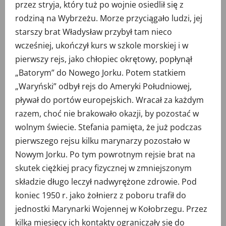
przez stryja, który tuż po wojnie osiedlił się z
rodziną na Wybrzeżu. Morze przyciągało ludzi, jej
starszy brat Władysław przybył tam nieco
wcześniej, ukończył kurs w szkole morskiej i w
pierwszy rejs, jako chłopiec okrętowy, popłynął
„Batorym” do Nowego Jorku. Potem statkiem
„Waryński” odbył rejs do Ameryki Południowej,
pływał do portów europejskich. Wracał za każdym
razem, choć nie brakowało okazji, by pozostać w
wolnym świecie. Stefania pamięta, że już podczas
pierwszego rejsu kilku marynarzy pozostało w
Nowym Jorku. Po tym powrotnym rejsie brat na
skutek ciężkiej pracy fizycznej w zmniejszonym
składzie długo leczył nadwyrężone zdrowie. Pod
koniec 1950 r. jako żołnierz z poboru trafił do
jednostki Marynarki Wojennej w Kołobrzegu. Przez
kilka miesięcy ich kontakty ograniczały się do