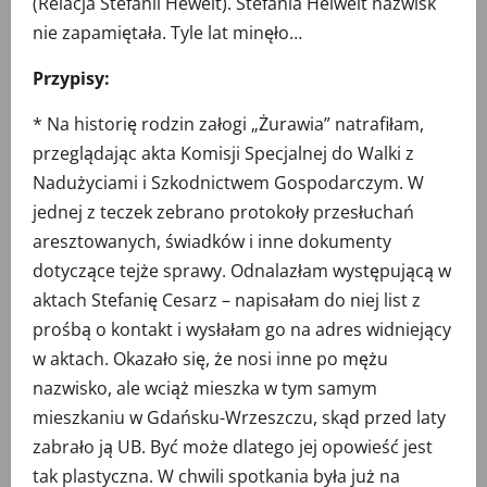
(Relacja Stefanii Hewelt). Stefania Helwelt nazwisk
nie zapamiętała. Tyle lat minęło…
Przypisy:
* Na historię rodzin załogi „Żurawia” natrafiłam,
przeglądając akta Komisji Specjalnej do Walki z
Nadużyciami i Szkodnictwem Gospodarczym. W
jednej z teczek zebrano protokoły przesłuchań
aresztowanych, świadków i inne dokumenty
dotyczące tejże sprawy. Odnalazłam występującą w
aktach Stefanię Cesarz – napisałam do niej list z
prośbą o kontakt i wysłałam go na adres widniejący
w aktach. Okazało się, że nosi inne po mężu
nazwisko, ale wciąż mieszka w tym samym
mieszkaniu w Gdańsku-Wrzeszczu, skąd przed laty
zabrało ją UB. Być może dlatego jej opowieść jest
tak plastyczna. W chwili spotkania była już na