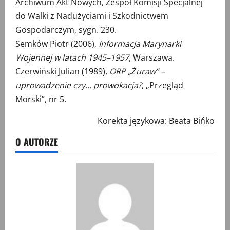
Archiwum Akt Nowych, Zespół Komisji Specjalnej
do Walki z Nadużyciami i Szkodnictwem
Gospodarczym, sygn. 230.
Semków Piotr (2006),
Informacja Marynarki
Wojennej w latach 1945–1957
, Warszawa.
Czerwiński Julian (1989),
ORP „Żuraw” –
uprowadzenie czy… prowokacja?
, „Przegląd
Morski”, nr 5.
Korekta językowa: Beata Bińko
O AUTORZE