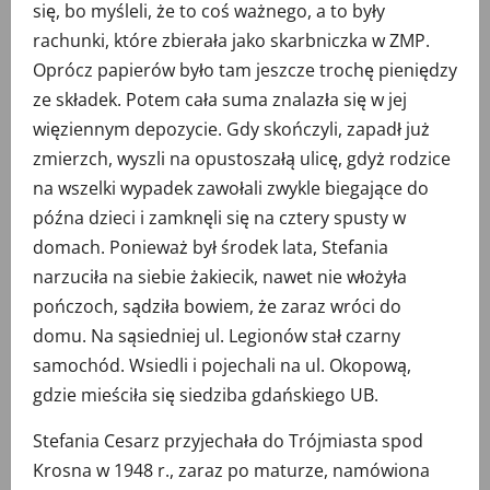
się, bo myśleli, że to coś ważnego, a to były
rachunki, które zbierała jako skarbniczka w ZMP.
Oprócz papierów było tam jeszcze trochę pieniędzy
ze składek. Potem cała suma znalazła się w jej
więziennym depozycie. Gdy skończyli, zapadł już
zmierzch, wyszli na opustoszałą ulicę, gdyż rodzice
na wszelki wypadek zawołali zwykle biegające do
późna dzieci i zamknęli się na cztery spusty w
domach. Ponieważ był środek lata, Stefania
narzuciła na siebie żakiecik, nawet nie włożyła
pończoch, sądziła bowiem, że zaraz wróci do
domu. Na sąsiedniej ul. Legionów stał czarny
samochód. Wsiedli i pojechali na ul. Okopową,
gdzie mieściła się siedziba gdańskiego UB.
Stefania Cesarz przyjechała do Trójmiasta spod
Krosna w 1948 r., zaraz po maturze, namówiona