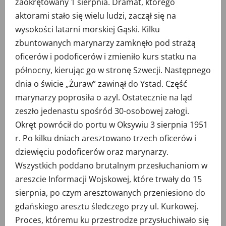
zaokrętowany 1 sierpnia. Dramat, którego
aktorami stało się wielu ludzi, zaczął się na
wysokości latarni morskiej Gąski. Kilku
zbuntowanych marynarzy zamknęło pod strażą
oficerów i podoficerów i zmieniło kurs statku na
północny, kierując go w stronę Szwecji. Następnego
dnia o świcie „Żuraw” zawinął do Ystad. Część
marynarzy poprosiła o azyl. Ostatecznie na ląd
zeszło jedenastu spośród 30-osobowej załogi.
Okręt powrócił do portu w Oksywiu 3 sierpnia 1951
r. Po kilku dniach aresztowano trzech oficerów i
dziewięciu podoficerów oraz marynarzy.
Wszystkich poddano brutalnym przesłuchaniom w
areszcie Informacji Wojskowej, które trwały do 15
sierpnia, po czym aresztowanych przeniesiono do
gdańskiego aresztu śledczego przy ul. Kurkowej.
Proces, któremu ku przestrodze przysłuchiwało się