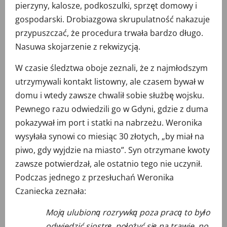
pierzyny, kalosze, podkoszulki, sprzęt domowy i
gospodarski. Drobiazgowa skrupulatność nakazuje
przypuszczać, że procedura trwała bardzo długo.
Nasuwa skojarzenie z rekwizycją.
W czasie śledztwa oboje zeznali, że z najmłodszym
utrzymywali kontakt listowny, ale czasem bywał w
domu i wtedy zawsze chwalił sobie służbę wojsku.
Pewnego razu odwiedzili go w Gdyni, gdzie z duma
pokazywał im port i statki na nabrzeżu. Weronika
wysyłała synowi co miesiąc 30 złotych, „by miał na
piwo, gdy wyjdzie na miasto”. Syn otrzymane kwoty
zawsze potwierdzał, ale ostatnio tego nie uczynił.
Podczas jednego z przesłuchań Weronika
Czaniecka zeznała:
Moją ulubioną rozrywką poza pracą to było
odwiedzić siostrę, położyć się na trawie, no