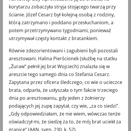
korytarzu zobaczyła stryja stojącego twarzą przy
ścianie. Józef Cesarz był kolejną osobą z rodziny,
którą zatrzymano i poddano przesłuchaniom, a
potem przetrzymywano tygodniami, ponieważ
utrzymywał częsty kontakt z bratankiem.
Równie zdezorientowani i zagubieni byli pozostali
aresztowani. Halina Pierścionek (służbę na statku
„Żuraw” pełnił jej brat Wojciech) znalazła się w
areszcie tego samego dnia co Stefania Cesarz.
Zapytana przez oficera śledczego, co wie o ucieczce
brata, odparła, że usłyszała o tym fakcie trzeciego
dnia po aresztowaniu, gdy jeden z żołnierzy
podających jej zupę zapytał, czy wie, „za co siedzi”.
„Gdy odpowiedziałam, że nie wiem, wówczas tenże
oświadczył mi, że siedzę za to, że mój brat uciekł za
granicę” (AAN, sygn. 230, k. 52).