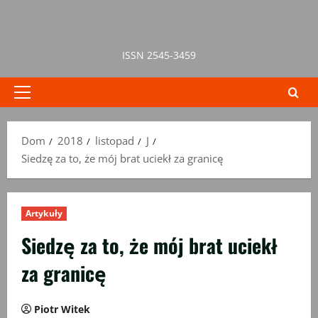
Przejdź
do
treści
ISSN 2545-3459
Menu
główne
Dom
2018
listopad
J
Siedzę za to, że mój brat uciekł za granicę
Artykuły
Siedzę za to, że mój brat uciekł
za granicę
Piotr Witek