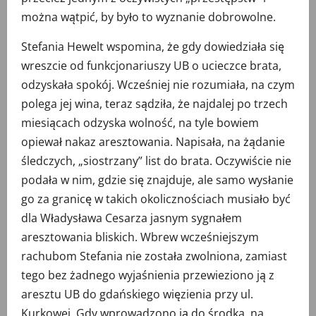
można wątpić, by było to wyznanie dobrowolne.
Stefania Hewelt wspomina, że gdy dowiedziała się
wreszcie od funkcjonariuszy UB o ucieczce brata,
odzyskała spokój. Wcześniej nie rozumiała, na czym
polega jej wina, teraz sądziła, że najdalej po trzech
miesiącach odzyska wolność, na tyle bowiem
opiewał nakaz aresztowania. Napisała, na żądanie
śledczych, „siostrzany” list do brata. Oczywiście nie
podała w nim, gdzie się znajduje, ale samo wysłanie
go za granicę w takich okolicznościach musiało być
dla Władysława Cesarza jasnym sygnałem
aresztowania bliskich. Wbrew wcześniejszym
rachubom Stefania nie została zwolniona, zamiast
tego bez żadnego wyjaśnienia przewieziono ją z
aresztu UB do gdańskiego więzienia przy ul.
Kurkowej. Gdy wprowadzono ją do środka, na