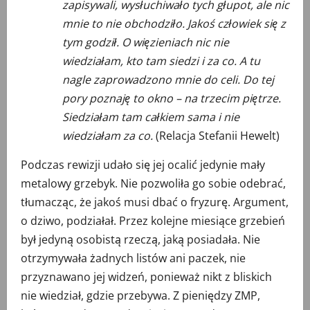
zapisywali, wysłuchiwało tych głupot, ale nic
mnie to nie obchodziło. Jakoś człowiek się z
tym godził. O więzieniach nic nie
wiedziałam, kto tam siedzi i za co. A tu
nagle zaprowadzono mnie do celi. Do tej
pory poznaję to okno – na trzecim piętrze.
Siedziałam tam całkiem sama i nie
wiedziałam za co.
(Relacja Stefanii Hewelt)
Podczas rewizji udało się jej ocalić jedynie mały
metalowy grzebyk. Nie pozwoliła go sobie odebrać,
tłumacząc, że jakoś musi dbać o fryzurę. Argument,
o dziwo, podziałał. Przez kolejne miesiące grzebień
był jedyną osobistą rzeczą, jaką posiadała. Nie
otrzymywała żadnych listów ani paczek, nie
przyznawano jej widzeń, ponieważ nikt z bliskich
nie wiedział, gdzie przebywa. Z pieniędzy ZMP,