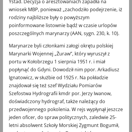
Ystad. Decyzja o aresztowaniach zapadła na
wniosek MBP, ponieważ „zachodziło podejrzenie, iż
rodziny najbliższe były o powyższym
poinformowane listownie bądź w czasie urlopów
poszczególnych marynarzy (AAN, sygn. 230, k. 10).
Marynarze byli członkami załogi okrętu polskiej
Marynarki Wojennej „Żuraw”, który wyruszył z
portu w Kołobrzegu 1 sierpnia 1951 r. i miał
popłynąć do Gdyni. Dowodził nim ppor. Arkadiusz
Ignatowicz, w służbie od 1925 r. Na pokładzie
znajdował się też szef Wydziału Pomiarów
Szefostwa Hydrografii kmdr por. Jerzy Iwanow,
doświadczony hydrograf, także należący do
przedwojennego pokolenia. W rejs wypłynął jeszcze
jeden oficer, do spraw politycznych, zaledwie 25-
letni absolwent Szkoły Morskiej Zygmunt Bogumił,