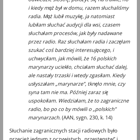
i kiedy mąż był w domu, razem słuchaliśmy
radia. Mąż lubił muzykę, ja natomiast
lubiłam słuchać audycji dla wsi, czasem
słuchałam procesów, jak były nadawane
przez radio. Raz słuchałam radia i zaczęłam
szukać coś bardziej interesującego, i
uchwyciłam, jak mówili, że 16 polskich
marynarzy uciekło, chciałam słuchać dalej,
ale nastały trzaski i wtedy zgasiłam. Kiedy
usłyszałam „marynarze”, tknęło mnie, czy
syna tam nie ma. Później zaraz się
uspokoiłam. Wiedziałam, że to zagraniczne
radio, bo po co by mówili o „polskich”
marynarzach.
(AAN, sygn. 230, k. 14)
Słuchanie zagranicznych stacji radiowych było
przecież jednym z oczywistych „przestępstw” i