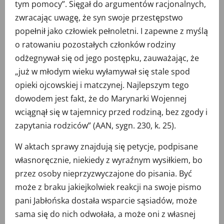
tym pomocy”. Sięgał do argumentów racjonalnych,
zwracając uwagę, że syn swoje przestępstwo
popełnił jako człowiek pełnoletni. I zapewne z myślą
o ratowaniu pozostałych członków rodziny
odżegnywał się od jego postępku, zauważając, że
„już w młodym wieku wyłamywał się stale spod
opieki ojcowskiej i matczynej. Najlepszym tego
dowodem jest fakt, że do Marynarki Wojennej
wciągnął się w tajemnicy przed rodziną, bez zgody i
zapytania rodziców” (AAN, sygn. 230, k. 25).
W aktach sprawy znajdują się petycje, podpisane
własnoręcznie, niekiedy z wyraźnym wysiłkiem, bo
przez osoby nieprzyzwyczajone do pisania. Być
może z braku jakiejkolwiek reakcji na swoje pismo
pani Jabłońska dostała wsparcie sąsiadów, może
sama się do nich odwołała, a może oni z własnej