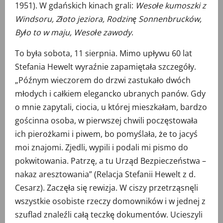
1951). W gdańskich kinach grali:
Wesołe kumoszki z
Windsoru, Złoto jeziora, Rodzinę Sonnenbrucków,
Było to w maju, Wesołe zawody
.
To była sobota, 11 sierpnia. Mimo upływu 60 lat
Stefania Hewelt wyraźnie zapamiętała szczegóły.
„Późnym wieczorem do drzwi zastukało dwóch
młodych i całkiem elegancko ubranych panów. Gdy
o mnie zapytali, ciocia, u której mieszkałam, bardzo
gościnna osoba, w pierwszej chwili poczęstowała
ich pierożkami i piwem, bo pomyślała, że to jacyś
moi znajomi. Zjedli, wypili i podali mi pismo do
pokwitowania. Patrzę, a tu Urząd Bezpieczeństwa –
nakaz aresztowania” (Relacja Stefanii Hewelt z d.
Cesarz). Zaczęła się rewizja. W ciszy przetrząsnęli
wszystkie osobiste rzeczy domowników i w jednej z
szuflad znaleźli całą teczkę dokumentów. Ucieszyli