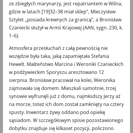
ze zbiegłych marynarzy, jest repatriantem w Wilna,
gdzie w latach [19]32–38 miał sklep”, Mieczysław
Sztylet „posiada krewnych za granicą”, a Bronisław
Czaniecki służył w Armii Krajowej (AAN, sygn. 230, k.
1–6).
Atmosfera przesłuchań z całą pewnością nie
wszędzie była taka, jaką zapamiętała Stefania
Hewelt. Małżeństwo Marcina i Weroniki Czanieckich
w podżywieckim Sporyszu aresztowano 12
sierpnia. Bronisław pracował na kolei, Weronika
zajmowała się domem. Mieszkali samotnie, trzej
synowie wyfrunęli już z domu, najmłodszy Jerzy aż
na morze, toteż ich dom został zamknięty na cztery
spusty. Inwentarz żywy oddano pod opiekę
sąsiadom. W szczegółowym spisie pozostawionego
dobytku znajduje się kilkaset pozycji, policzono