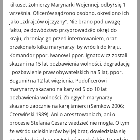
kilkuset żołnierzy Marynarki Wojennej, odbył się 1
września. Oficerów sądzono osobno, określono ich
jako „zdrajców ojczyzny”. Nie brano pod uwagę
faktu, że dowództwo przyprowadziło okręt do
kraju, chroniąc go przed internowaniem, oraz
przekonało kilku marynarzy, by wrócili do kraju.
Komandor ppor. Iwanow i ppor. Ignatowicz zostali
skazani na 15 lat pozbawienia wolności, degradację
i pozbawienie praw obywatelskich na 5 lat, ppor.
Bogumił na 12 lat więzienia. Podoficerów i
marynarzy skazano na kary od 5 do 10 lat
pozbawienia wolności. Zbiegłych marynarzy
skazano zaocznie na karę śmierci (Semków 2006;
Czerwiński 1989). Ani o aresztowaniach, ani o
procesie Stefania Cesarz wiedzieć nie mogła. O tym,
że wśród uciekinierów był jej brat, dowiedziała się
po wielu dniach przesłuchań w gdańskim Urzędzie