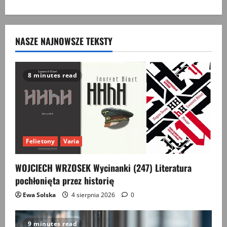
o
V
seminarium:
Losy
byłych
NASZE NAJNOWSZE TEKSTY
żołnierzy
ludowego
Wojska
Polskiego
w
perspektywie
8 minutes read
socjologiczno-
historycznej.
Felietony
Varia
WOJCIECH WRZOSEK Wycinanki (247) Literatura
pochłonięta przez historię
Ewa Solska
4 sierpnia 2026
0
9 minutes read