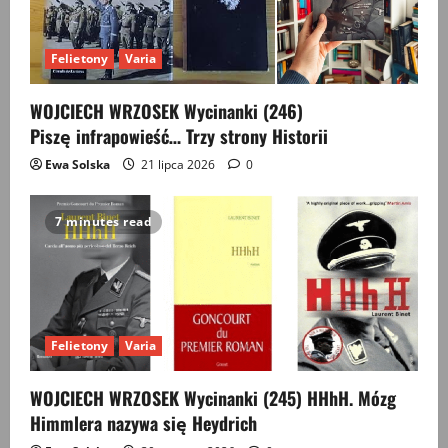
Felietony
Varia
WOJCIECH WRZOSEK Wycinanki (246)
Piszę infrapowieść… Trzy strony Historii
Ewa Solska
21 lipca 2026
0
7 minutes read
Felietony
Varia
WOJCIECH WRZOSEK Wycinanki (245) HHhH. Mózg
Himmlera nazywa się Heydrich