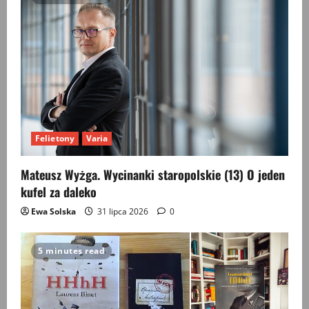
Felietony
Varia
Mateusz Wyżga. Wycinanki staropolskie (13) O jeden
kufel za daleko
Ewa Solska
31 lipca 2026
0
5 minutes read