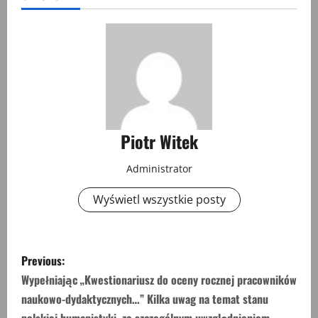
Piotr Witek
Administrator
Wyświetl wszystkie posty
P
Previous:
o
Wypełniając „Kwestionariusz do oceny rocznej pracowników
naukowo-dydaktycznych…” Kilka uwag na temat stanu
s