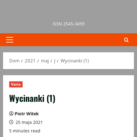
Przejdź
do
treści
ISSN 2545-3459
Menu
główne
Dom
2021
maj
J
Wycinanki (1)
Varia
Wycinanki (1)
Piotr Witek
25 maja 2021
5 minutes read