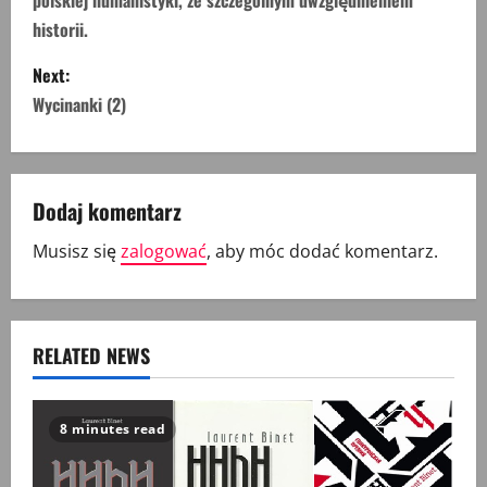
polskiej humanistyki, ze szczególnym uwzględnieniem
t
historii.
n
Next:
Wycinanki (2)
a
v
Dodaj komentarz
i
Musisz się
zalogować
, aby móc dodać komentarz.
g
a
t
RELATED NEWS
i
8 minutes read
o