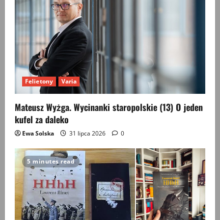
Felietony
Varia
Mateusz Wyżga. Wycinanki staropolskie (13) O jeden
kufel za daleko
Ewa Solska
31 lipca 2026
0
5 minutes read