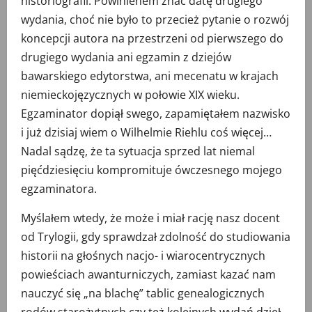
historiografii. Powinienem znać datę drugiego
wydania, choć nie było to przecież pytanie o rozwój
koncepcji autora na przestrzeni od pierwszego do
drugiego wydania ani egzamin z dziejów
bawarskiego edytorstwa, ani mecenatu w krajach
niemieckojęzycznych w połowie XIX wieku.
Egzaminator dopiął swego, zapamiętałem nazwisko
i już dzisiaj wiem o Wilhelmie Riehlu coś więcej…
Nadal sądzę, że ta sytuacja sprzed lat niemal
pięćdziesięciu kompromituje ówczesnego mojego
egzaminatora.
Myślałem wtedy, że może i miał rację nasz docent
od Trylogii, gdy sprawdzał zdolność do studiowania
historii na głośnych nacjo- i wiarocentrycznych
powieściach awanturniczych, zamiast kazać nam
nauczyć się „na blachę” tablic genealogicznych