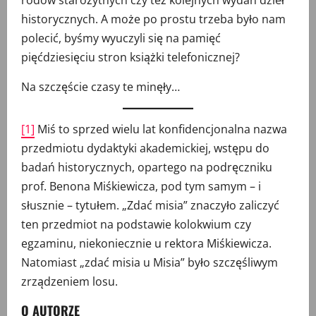
rodów starożytnych czy też kolejnych wydań dzieł
historycznych. A może po prostu trzeba było nam
polecić, byśmy wyuczyli się na pamięć
pięćdziesięciu stron książki telefonicznej?
Na szczęście czasy te minęły…
[1]
Miś to sprzed wielu lat konfidencjonalna nazwa
przedmiotu dydaktyki akademickiej, wstępu do
badań historycznych, opartego na podręczniku
prof. Benona Miśkiewicza, pod tym samym – i
słusznie – tytułem. „Zdać misia” znaczyło zaliczyć
ten przedmiot na podstawie kolokwium czy
egzaminu, niekoniecznie u rektora Miśkiewicza.
Natomiast „zdać misia u Misia” było szczęśliwym
zrządzeniem losu.
O AUTORZE