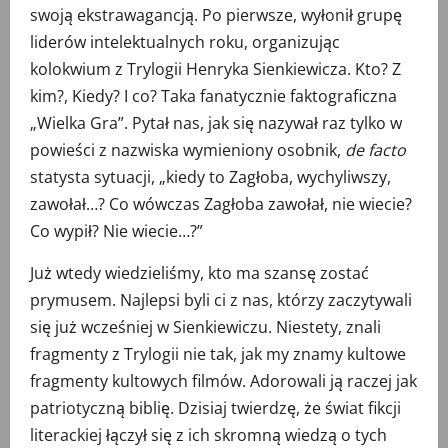
swoją ekstrawagancją. Po pierwsze, wyłonił grupę
liderów intelektualnych roku, organizując
kolokwium z Trylogii Henryka Sienkiewicza. Kto? Z
kim?, Kiedy? I co? Taka fanatycznie faktograficzna
„Wielka Gra”. Pytał nas, jak się nazywał raz tylko w
powieści z nazwiska wymieniony osobnik,
de facto
statysta sytuacji, „kiedy to Zagłoba, wychyliwszy,
zawołał…? Co wówczas Zagłoba zawołał, nie wiecie?
Co wypił? Nie wiecie…?”
Już wtedy wiedzieliśmy, kto ma szansę zostać
prymusem. Najlepsi byli ci z nas, którzy zaczytywali
się już wcześniej w Sienkiewiczu. Niestety, znali
fragmenty z Trylogii nie tak, jak my znamy kultowe
fragmenty kultowych filmów. Adorowali ją raczej jak
patriotyczną biblię. Dzisiaj twierdzę, że świat fikcji
literackiej łączył się z ich skromną wiedzą o tych