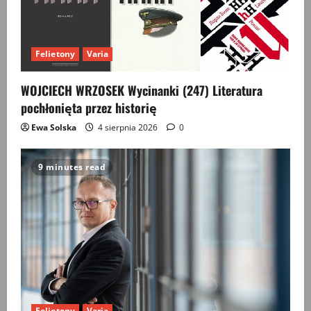
n
Felietony
Varia
WOJCIECH WRZOSEK Wycinanki (247) Literatura
pochłonięta przez historię
Ewa Solska
4 sierpnia 2026
0
9 minutes read
Felietony
Varia