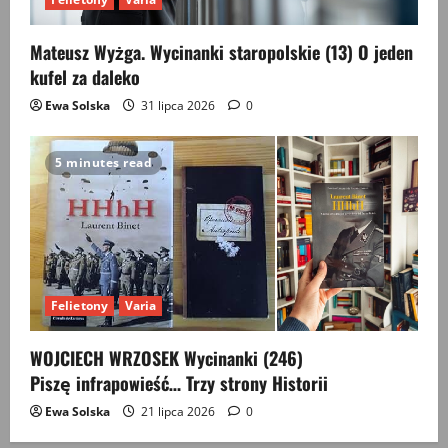
Mateusz Wyżga. Wycinanki staropolskie (13) O jeden
kufel za daleko
Ewa Solska
31 lipca 2026
0
5 minutes read
Felietony
Varia
WOJCIECH WRZOSEK Wycinanki (246)
Piszę infrapowieść… Trzy strony Historii
Ewa Solska
21 lipca 2026
0