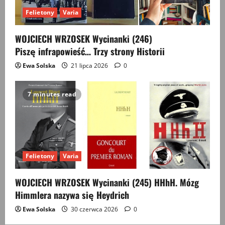
Felietony
Varia
WOJCIECH WRZOSEK Wycinanki (246)
Piszę infrapowieść… Trzy strony Historii
Ewa Solska
21 lipca 2026
0
7 minutes read
Felietony
Varia
WOJCIECH WRZOSEK Wycinanki (245) HHhH. Mózg
Himmlera nazywa się Heydrich
Ewa Solska
30 czerwca 2026
0