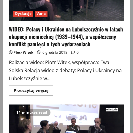
Dyskusje
Varia
WIDEO: Polacy i Ukraińcy na Lubelszczyźnie w latach
okupacji niemieckiej (1939–1944), a współczesny
konflikt pamięci o tych wydarzeniach
Piotr Witek
6 grudnia 2018
0
Ralizacja wideo: Piotr Witek, współpraca: Ewa
Solska Relacja wideo z debaty: Polacy i Ukraińcy na
Lubelszczyźnie w...
Przeczytaj
Przeczytaj więcej
więcej
o
WIDEO:
Polacy
i
11 minutes read
Ukraińcy
na
Lubelszczyźnie
w
latach