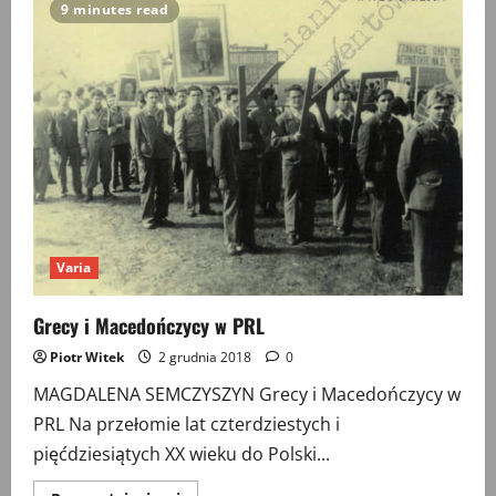
na
9 minutes read
marginesie
dyskusji
„»Wychowanie
ku
niepodległości«.
Publicystyka
pisma
»Spotkania«”
Varia
Grecy i Macedończycy w PRL
Piotr Witek
2 grudnia 2018
0
MAGDALENA SEMCZYSZYN Grecy i Macedończycy w
PRL Na przełomie lat czterdziestych i
pięćdziesiątych XX wieku do Polski...