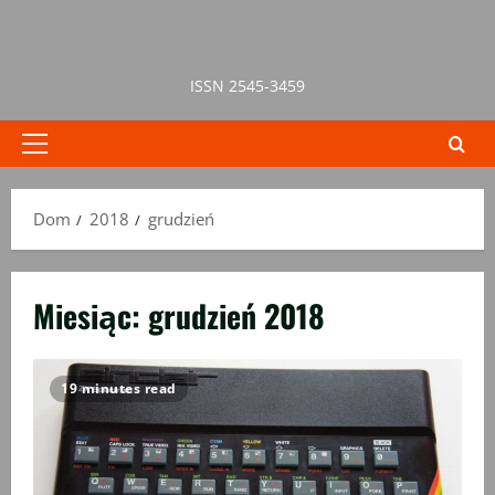
Przejdź
do
treści
ISSN 2545-3459
Menu
główne
Dom
2018
grudzień
Miesiąc:
grudzień 2018
19 minutes read