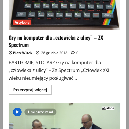
Artykuły
Gry na komputer dla „człowieka z ulicy” – ZX
Spectrum
Piotr Witek
28 grudnia 2018
0
BARTŁOMIEJ STOLARZ Gry na komputer dla
„człowieka z ulicy” – ZX Spectrum „Człowiek XXI
wieku nieumiejący posługiwać...
Przeczytaj
Przeczytaj więcej
więcej
o
Gry
na
komputer
1 minute read
dla
„człowieka
z
ulicy”