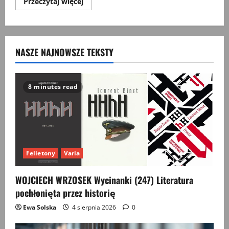
Przeczytaj
Przeczytaj więcej
więcej
o
Grecy
i
Macedończycy
w
NASZE NAJNOWSZE TEKSTY
PRL
8 minutes read
Felietony
Varia
WOJCIECH WRZOSEK Wycinanki (247) Literatura
pochłonięta przez historię
Ewa Solska
4 sierpnia 2026
0