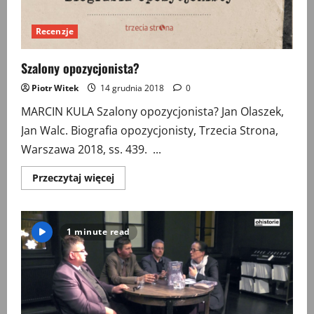
Recenzje
Szalony opozycjonista?
Piotr Witek
14 grudnia 2018
0
MARCIN KULA Szalony opozycjonista? Jan Olaszek,
Jan Walc. Biografia opozycjonisty, Trzecia Strona,
Warszawa 2018, ss. 439. ...
Przeczytaj
Przeczytaj więcej
więcej
o
Szalony
opozycjonista?
1 minute read