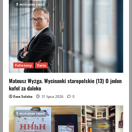
9 minutes read
Felietony
Varia
Mateusz Wyżga. Wycinanki staropolskie (13) O jeden
kufel za daleko
Ewa Solska
31 lipca 2026
0
5 minutes read