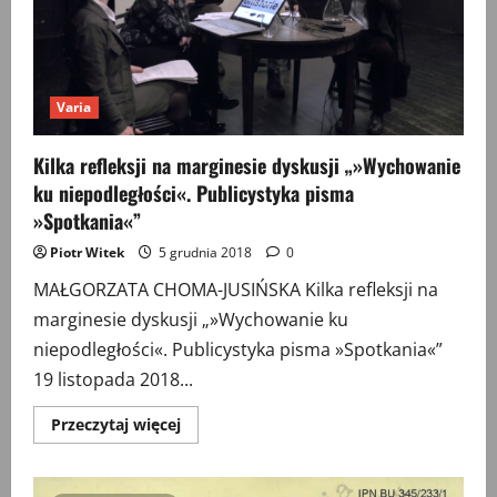
okupacji
niemieckiej
(1939–
1944),
a
współczesny
konflikt
Varia
pamięci
o
tych
Kilka refleksji na marginesie dyskusji „»Wychowanie
wydarzeniach
ku niepodległości«. Publicystyka pisma
»Spotkania«”
Piotr Witek
5 grudnia 2018
0
MAŁGORZATA CHOMA-JUSIŃSKA Kilka refleksji na
marginesie dyskusji „»Wychowanie ku
niepodległości«. Publicystyka pisma »Spotkania«”
19 listopada 2018...
Przeczytaj
Przeczytaj więcej
więcej
o
Kilka
refleksji