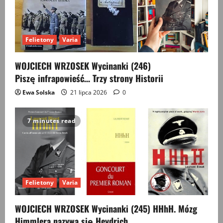
Felietony
Varia
WOJCIECH WRZOSEK Wycinanki (246)
Piszę infrapowieść… Trzy strony Historii
Ewa Solska
21 lipca 2026
0
7 minutes read
Felietony
Varia
WOJCIECH WRZOSEK Wycinanki (245) HHhH. Mózg
Himmlera nazywa się Heydrich