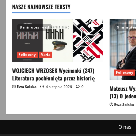
NASZE NAJNOWSZE TEKSTY
8 minutes read
9 minute
Felietony
Varia
WOJCIECH WRZOSEK Wycinanki (247)
Felietony
Literatura pochłonięta przez historię
Ewa Solska
4 sierpnia 2026
0
Mateusz Wyż
(13) O jeden
Ewa Solska
O nas