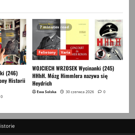
7 minutes read
Felietony
Varia
WOJCIECH WRZOSEK Wycinanki (245)
i (246)
HHhH. Mózg Himmlera nazywa się
ony Historii
Heydrich
Ewa Solska
30 czerwca 2026
0
0
storie