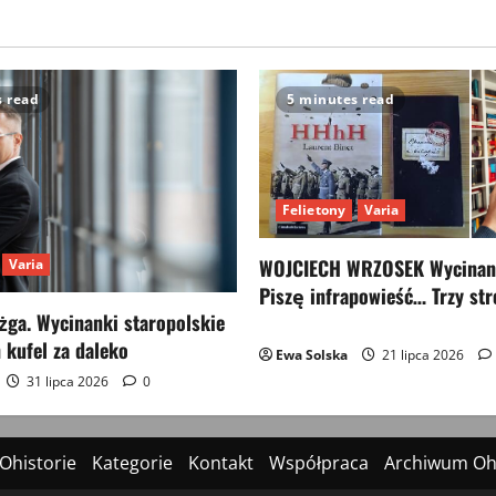
s read
5 minutes read
Felietony
Varia
WOJCIECH WRZOSEK Wycinank
Varia
Piszę infrapowieść… Trzy str
ga. Wycinanki staropolskie
 kufel za daleko
Ewa Solska
21 lipca 2026
31 lipca 2026
0
Ohistorie
Kategorie
Kontakt
Współpraca
Archiwum Ohi