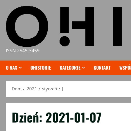
Przejdź
do
treści
ISSN 2545-3459
O NAS
OHISTORIE
KATEGORIE
KONTAKT
WSPÓ
Dom
2021
styczeń
J
Dzień:
2021-01-07