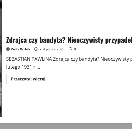
Zdrajca czy bandyta? Nieoczywisty przypade
Piotr Witek
7 stycznia 2021
0
SEBASTIAN PAWLINA Zdrajca czy bandyta? Nieoczywisty p
lutego 1931 r....
Przeczytaj
Przeczytaj więcej
więcej
o
Zdrajca
czy
bandyta?
Nieoczywisty
przypadek
por.
Jerzego
Tabęckiego
„Lassa”