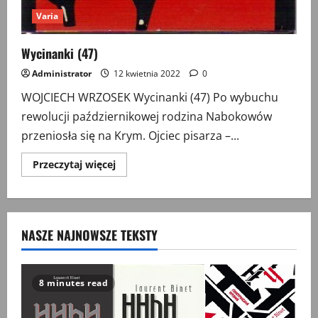
Varia
Wycinanki (47)
Administrator
12 kwietnia 2022
0
WOJCIECH WRZOSEK Wycinanki (47) Po wybuchu
rewolucji październikowej rodzina Nabokowów
przeniosła się na Krym. Ojciec pisarza –...
Przeczytaj
Przeczytaj więcej
więcej
o
Wycinanki
(47)
NASZE NAJNOWSZE TEKSTY
8 minutes read