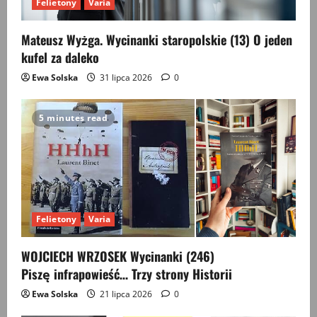
Felietony
Varia
Mateusz Wyżga. Wycinanki staropolskie (13) O jeden
kufel za daleko
Ewa Solska
31 lipca 2026
0
5 minutes read
Felietony
Varia
WOJCIECH WRZOSEK Wycinanki (246)
Piszę infrapowieść… Trzy strony Historii
Ewa Solska
21 lipca 2026
0