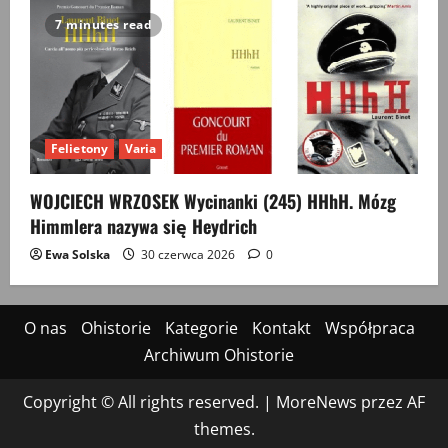
7 minutes read
Felietony
Varia
WOJCIECH WRZOSEK Wycinanki (245) HHhH. Mózg
Himmlera nazywa się Heydrich
Ewa Solska
30 czerwca 2026
0
O nas
Ohistorie
Kategorie
Kontakt
Współpraca
Archiwum Ohistorie
Copyright © All rights reserved.
|
MoreNews
przez AF
themes.