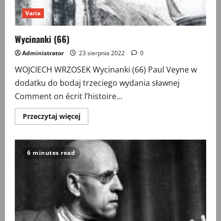
Varia
Wycinanki (66)
Administrator
23 sierpnia 2022
0
WOJCIECH WRZOSEK Wycinanki (66) Paul Veyne w
dodatku do bodaj trzeciego wydania sławnej
Comment on écrit l’histoire...
Przeczytaj
Przeczytaj więcej
więcej
o
Wycinanki
(66)
6 minutes read