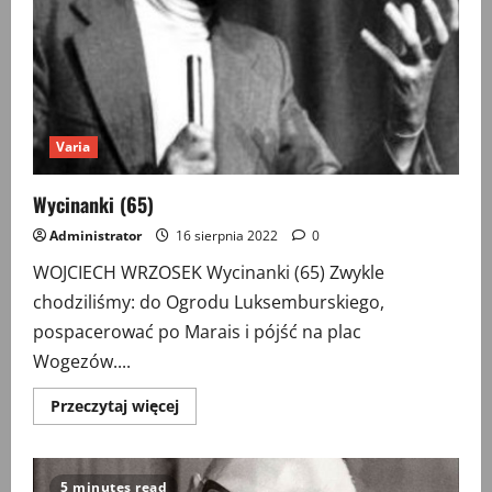
Varia
Wycinanki (65)
Administrator
16 sierpnia 2022
0
WOJCIECH WRZOSEK Wycinanki (65) Zwykle
chodziliśmy: do Ogrodu Luksemburskiego,
pospacerować po Marais i pójść na plac
Wogezów....
Przeczytaj
Przeczytaj więcej
więcej
o
Wycinanki
(65)
5 minutes read