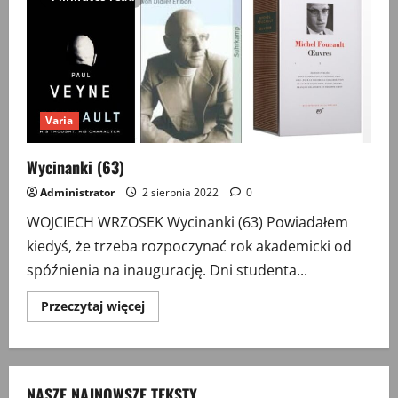
Varia
Wycinanki (63)
Administrator
2 sierpnia 2022
0
WOJCIECH WRZOSEK Wycinanki (63) Powiadałem
kiedyś, że trzeba rozpoczynać rok akademicki od
spóźnienia na inaugurację. Dni studenta...
Przeczytaj
Przeczytaj więcej
więcej
o
Wycinanki
(63)
NASZE NAJNOWSZE TEKSTY