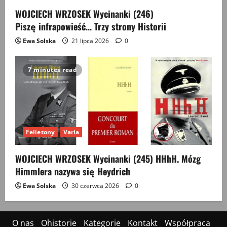
WOJCIECH WRZOSEK Wycinanki (246)
Piszę infrapowieść… Trzy strony Historii
Ewa Solska
21 lipca 2026
0
7 minutes read
Felietony
Varia
WOJCIECH WRZOSEK Wycinanki (245) HHhH. Mózg
Himmlera nazywa się Heydrich
Ewa Solska
30 czerwca 2026
0
O nas
Ohistorie
Kategorie
Kontakt
Współpraca