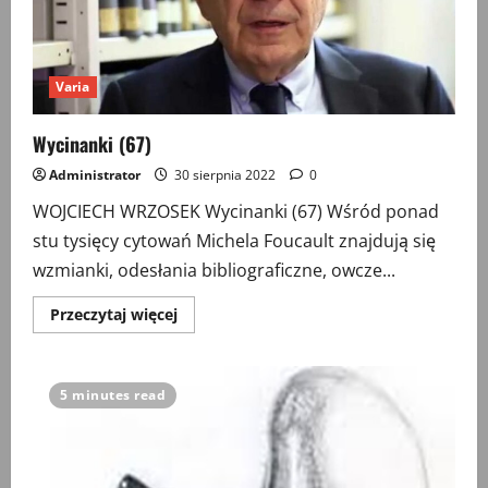
Varia
Wycinanki (67)
Administrator
30 sierpnia 2022
0
WOJCIECH WRZOSEK Wycinanki (67) Wśród ponad
stu tysięcy cytowań Michela Foucault znajdują się
wzmianki, odesłania bibliograficzne, owcze...
Przeczytaj
Przeczytaj więcej
więcej
o
Wycinanki
(67)
5 minutes read