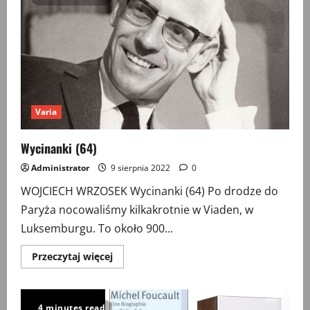
Varia
Wycinanki (64)
Administrator
9 sierpnia 2022
0
WOJCIECH WRZOSEK Wycinanki (64) Po drodze do
Paryża nocowaliśmy kilkakrotnie w Viaden, w
Luksemburgu. To około 900...
Przeczytaj
Przeczytaj więcej
więcej
o
Wycinanki
(64)
4 minutes read