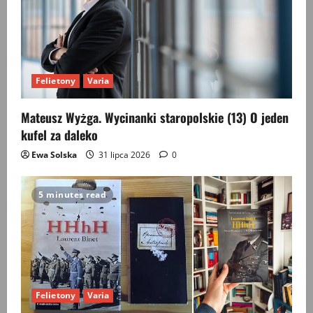
Felietony
Varia
Mateusz Wyżga. Wycinanki staropolskie (13) O jeden
kufel za daleko
Ewa Solska
31 lipca 2026
0
5 minutes read
Felietony
Varia