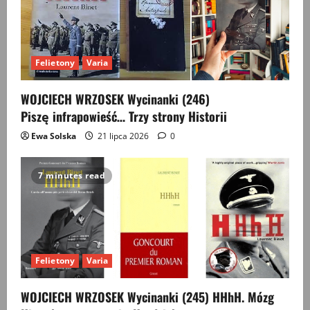
Felietony
Varia
WOJCIECH WRZOSEK Wycinanki (246)
Piszę infrapowieść… Trzy strony Historii
Ewa Solska
21 lipca 2026
0
7 minutes read
Felietony
Varia
WOJCIECH WRZOSEK Wycinanki (245) HHhH. Mózg