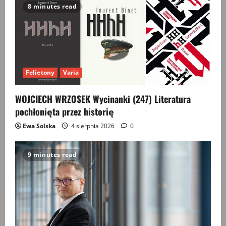
g
8 minutes read
a
t
i
Felietony
Varia
o
WOJCIECH WRZOSEK Wycinanki (247) Literatura
pochłonięta przez historię
n
Ewa Solska
4 sierpnia 2026
0
9 minutes read