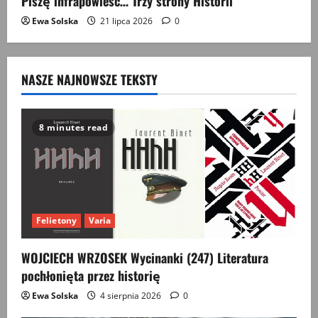
Piszę infrapowieść… Trzy strony Historii
Ewa Solska
21 lipca 2026
0
NASZE NAJNOWSZE TEKSTY
8 minutes read
Felietony
Varia
WOJCIECH WRZOSEK Wycinanki (247) Literatura
pochłonięta przez historię
Ewa Solska
4 sierpnia 2026
0