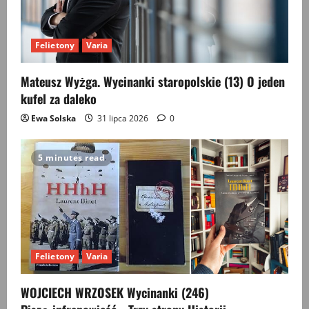
Felietony
Varia
Mateusz Wyżga. Wycinanki staropolskie (13) O jeden
kufel za daleko
Ewa Solska
31 lipca 2026
0
5 minutes read
Felietony
Varia
WOJCIECH WRZOSEK Wycinanki (246)