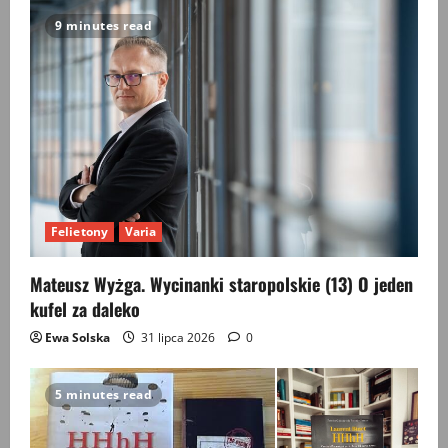
9 minutes read
Felietony
Varia
Mateusz Wyżga. Wycinanki staropolskie (13) O jeden
kufel za daleko
Ewa Solska
31 lipca 2026
0
5 minutes read