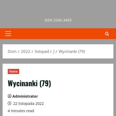
Przejdź
do
treści
ISSN 2545-3459
Menu
główne
Dom
2022
listopad
J
Wycinanki (79)
Varia
Wycinanki (79)
Administrator
22 listopada 2022
4 minutes read