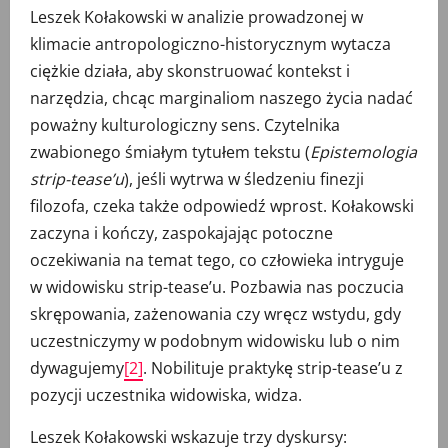
Leszek Kołakowski w analizie prowadzonej w
klimacie antropologiczno-historycznym wytacza
ciężkie działa, aby skonstruować kontekst i
narzędzia, chcąc marginaliom naszego życia nadać
poważny kulturologiczny sens. Czytelnika
zwabionego śmiałym tytułem tekstu (
Epistemologia
strip-tease’u
), jeśli wytrwa w śledzeniu finezji
filozofa, czeka także odpowiedź wprost. Kołakowski
zaczyna i kończy, zaspokajając potoczne
oczekiwania na temat tego, co człowieka intryguje
w widowisku strip-tease’u. Pozbawia nas poczucia
skrępowania, zażenowania czy wręcz wstydu, gdy
uczestniczymy w podobnym widowisku lub o nim
dywagujemy
[2]
. Nobilituje praktykę strip-tease’u z
pozycji uczestnika widowiska, widza.
Leszek Kołakowski wskazuje trzy dyskursy: