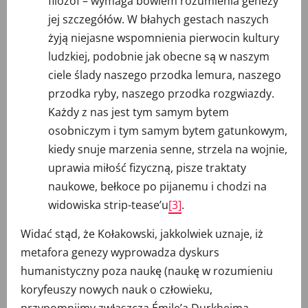
filozof – wymaga bowiem rozumienia genezy
jej szczegółów. W błahych gestach naszych
żyją niejasne wspomnienia pierwocin kultury
ludzkiej, podobnie jak obecne są w naszym
ciele ślady naszego przodka lemura, naszego
przodka ryby, naszego przodka rozgwiazdy.
Każdy z nas jest tym samym bytem
osobniczym i tym samym bytem gatunkowym,
kiedy snuje marzenia senne, strzela na wojnie,
uprawia miłość fizyczną, pisze traktaty
naukowe, bełkoce po pijanemu i chodzi na
widowiska strip-tease’u
[3]
.
Widać stąd, że Kołakowski, jakkolwiek uznaje, iż
metafora genezy wyprowadza dyskurs
humanistyczny poza naukę (naukę w rozumieniu
koryfeuszy nowych nauk o człowieku,