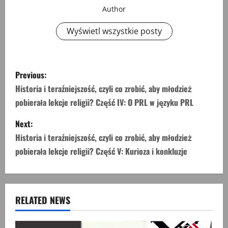
Author
Wyświetl wszystkie posty
P
Previous:
o
Historia i teraźniejszość, czyli co zrobić, aby młodzież
pobierała lekcje religii? Część IV: O PRL w języku PRL
s
Next:
t
Historia i teraźniejszość, czyli co zrobić, aby młodzież
n
pobierała lekcje religii? Część V: Kurioza i konkluzje
a
v
RELATED NEWS
i