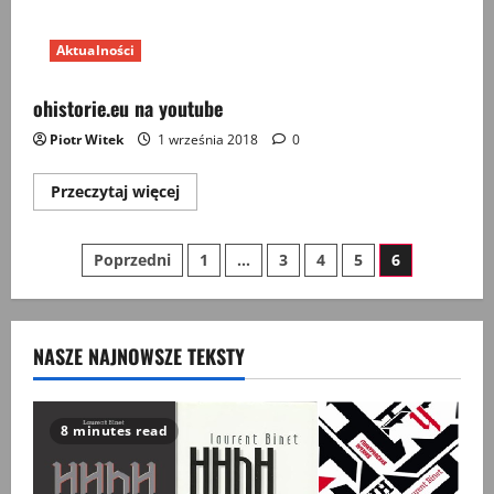
Aktualności
ohistorie.eu na youtube
Piotr Witek
1 września 2018
0
Przeczytaj
Przeczytaj więcej
więcej
o
ohistorie.eu
Stronicowanie
na
Poprzedni
1
…
3
4
5
6
youtube
wpisów
NASZE NAJNOWSZE TEKSTY
8 minutes read