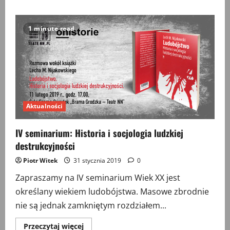
o
V
seminarium:
Losy
1 minute read
byłych
żołnierzy
ludowego
Wojska
Polskiego
w
perspektywie
socjologiczno-
historycznej.
Aktualności
IV seminarium: Historia i socjologia ludzkiej
destrukcyjności
Piotr Witek
31 stycznia 2019
0
Zapraszamy na IV seminarium Wiek XX jest
określany wiekiem ludobójstwa. Masowe zbrodnie
nie są jednak zamkniętym rozdziałem...
Przeczytaj
Przeczytaj więcej