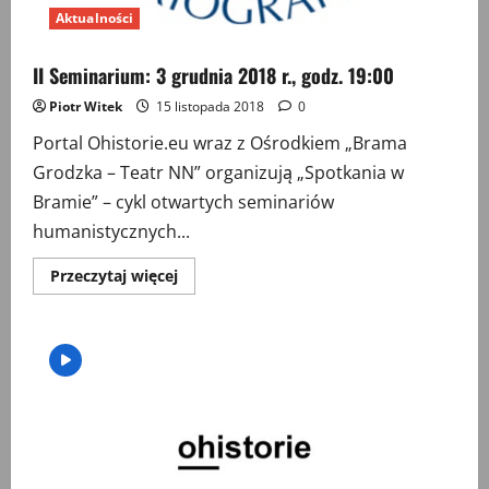
Aktualności
II Seminarium: 3 grudnia 2018 r., godz. 19:00
Piotr Witek
15 listopada 2018
0
Portal Ohistorie.eu wraz z Ośrodkiem „Brama
Grodzka – Teatr NN” organizują „Spotkania w
Bramie” – cykl otwartych seminariów
humanistycznych...
Przeczytaj
Przeczytaj więcej
więcej
o
II
Seminarium:
3
grudnia
2018
r.,
godz.
19:00