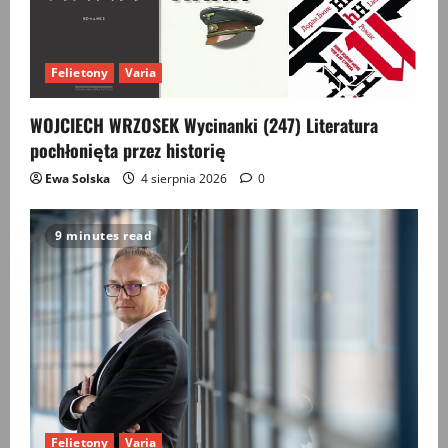
Felietony
Varia
WOJCIECH WRZOSEK Wycinanki (247) Literatura
pochłonięta przez historię
Ewa Solska
4 sierpnia 2026
0
9 minutes read
Felietony
Varia