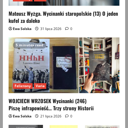
Mateusz Wyżga. Wycinanki staropolskie (13) O jeden
kufel za daleko
Ewa Solska
31 lipca 2026
0
5 minutes read
Felietony
Varia
WOJCIECH WRZOSEK Wycinanki (246)
Piszę infrapowieść… Trzy strony Historii
Ewa Solska
21 lipca 2026
0