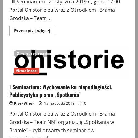
III Seminarium : 21 stycznia 2019 r., godz. 17:00
Portal Ohistorie.eu wraz z Ośrodkiem „Brama
Grodzka – Teatr...
Przeczytaj
Przeczytaj więcej
więcej
o
III
seminarium:
“Narracje
2 minutes read
muzealne
o
komunizmie
w
Aktualności
Polsce
i
Europie
I Seminarium: Wychowanie ku niepodległości.
Środkowo-
Wschodniej
Publicystyka pisma „Spotkania”
trzydzieści
lat
Piotr Witek
15 listopada 2018
0
po
transformacji”
Portal Ohistorie.eu wraz z Ośrodkiem „Brama
Grodzka – Teatr NN” organizują „Spotkania w
Bramie” – cykl otwartych seminariów