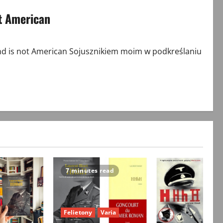
ot American
nd is not American Sojusznikiem moim w podkreślaniu
7 minutes read
Felietony
Varia