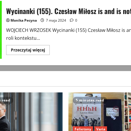
Wycinanki (155). Czesław Miłosz is and is n
Monika Pecyna
7 maja 2024
0
WOJCIECH WRZOSEK Wycinanki (155) Czesław Miłosz is a
roli kontekstu...
Przeczytaj
Przeczytaj więcej
więcej
o
Wycinanki
(155).
Czesław
Miłosz
is
and
is
not
American
s read
5 minutes read
Felietony
Varia