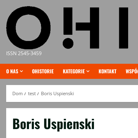
Przejdź
do
treści
ISSN 2545-3459
O NAS
OHISTORIE
KATEGORIE
KONTAKT
WSPÓ
Dom
test
Boris Uspienski
Boris Uspienski