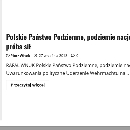
Polskie Państwo Podziemne, podziemie nacj
próba sił
Piotr Witek
27 września 2018
0
RAFAŁ WNUK Polskie Państwo Podziemne, podziemie nacj
Uwarunkowania polityczne Uderzenie Wehrmachtu na...
Przeczytaj
Przeczytaj więcej
więcej
o
Polskie
Państwo
Podziemne,
podziemie
nacjonalistyczne,
podziemie
komunistyczne
–
próba