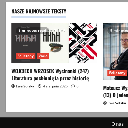
NASZE NAJNOWSZE TEKSTY
8 minutes read
9 minute
Felietony
Varia
WOJCIECH WRZOSEK Wycinanki (247)
Felietony
Literatura pochłonięta przez historię
Ewa Solska
4 sierpnia 2026
0
Mateusz Wyż
(13) O jeden
Ewa Solska
O nas