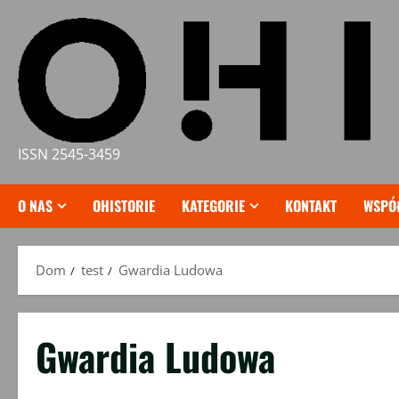
Przejdź
do
treści
ISSN 2545-3459
O NAS
OHISTORIE
KATEGORIE
KONTAKT
WSPÓ
Dom
test
Gwardia Ludowa
Gwardia Ludowa