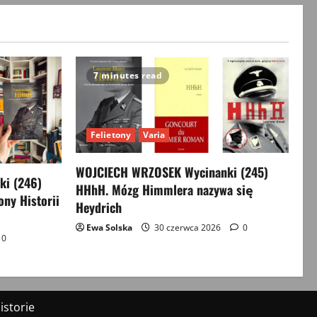
7 minutes read
Felietony
Varia
WOJCIECH WRZOSEK Wycinanki (245)
i (246)
HHhH. Mózg Himmlera nazywa się
ony Historii
Heydrich
Ewa Solska
30 czerwca 2026
0
0
storie