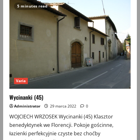
(46)
5 minutes read
Varia
Wycinanki (45)
Administrator
29 marca 2022
0
WOJCIECH WRZOSEK Wycinanki (45) Klasztor
benedyktynek we Florencji. Pokoje gościnne,
łazienki perfekcyjnie czyste bez choćby