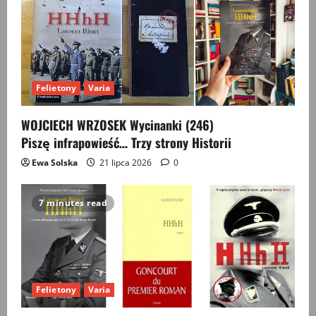
Felietony
Varia
WOJCIECH WRZOSEK Wycinanki (246)
Piszę infrapowieść… Trzy strony Historii
Ewa Solska
21 lipca 2026
0
7 minutes read
Felietony
Varia