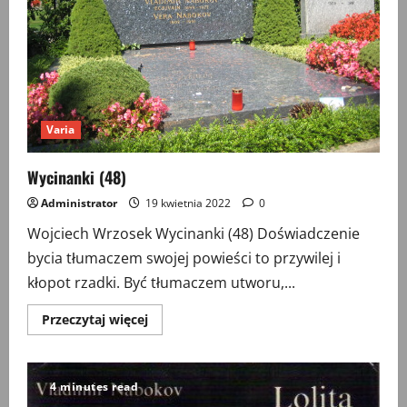
Varia
Wycinanki (48)
Administrator
19 kwietnia 2022
0
Wojciech Wrzosek Wycinanki (48) Doświadczenie
bycia tłumaczem swojej powieści to przywilej i
kłopot rzadki. Być tłumaczem utworu,...
Przeczytaj
Przeczytaj więcej
więcej
o
Wycinanki
(48)
4 minutes read