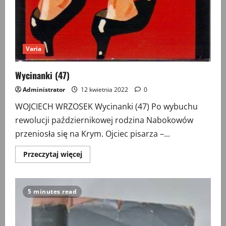
Varia
Wycinanki (47)
Administrator
12 kwietnia 2022
0
WOJCIECH WRZOSEK Wycinanki (47) Po wybuchu
rewolucji październikowej rodzina Nabokowów
przeniosła się na Krym. Ojciec pisarza –...
Przeczytaj
Przeczytaj więcej
więcej
o
Wycinanki
(47)
5 minutes read