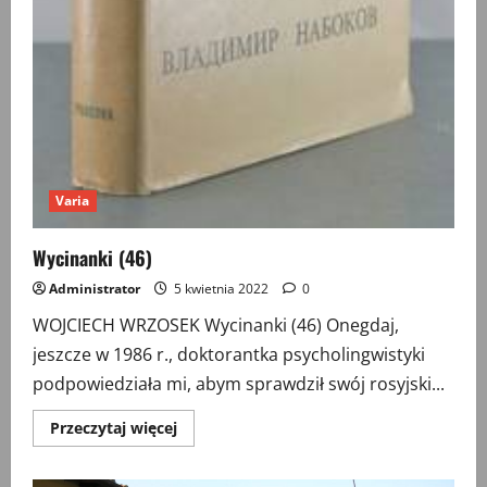
Varia
Wycinanki (46)
Administrator
5 kwietnia 2022
0
WOJCIECH WRZOSEK Wycinanki (46) Onegdaj,
jeszcze w 1986 r., doktorantka psycholingwistyki
podpowiedziała mi, abym sprawdził swój rosyjski...
Przeczytaj
Przeczytaj więcej
więcej
o
Wycinanki