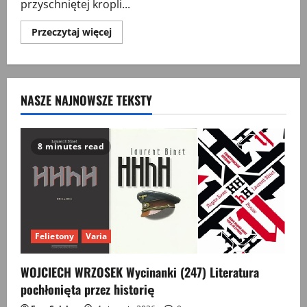
przyschniętej kropli...
Przeczytaj
Przeczytaj więcej
więcej
o
Wycinanki
(45)
NASZE NAJNOWSZE TEKSTY
8 minutes read
Felietony
Varia
WOJCIECH WRZOSEK Wycinanki (247) Literatura
pochłonięta przez historię