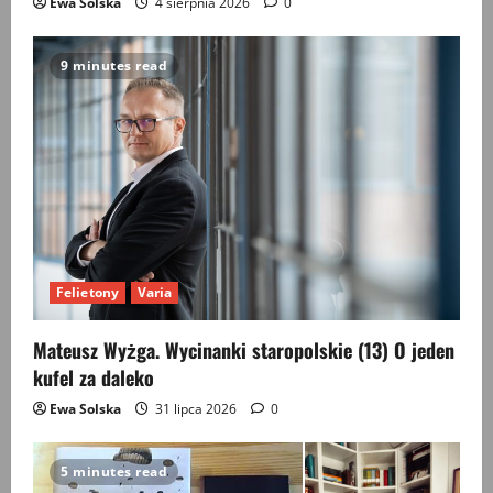
Ewa Solska
4 sierpnia 2026
0
9 minutes read
Felietony
Varia
Mateusz Wyżga. Wycinanki staropolskie (13) O jeden
kufel za daleko
Ewa Solska
31 lipca 2026
0
5 minutes read