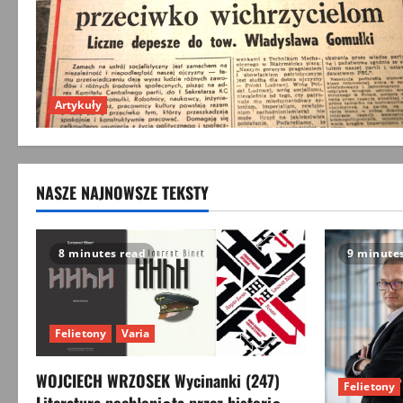
Artykuły
NASZE NAJNOWSZE TEKSTY
8 minutes read
9 minute
Felietony
Varia
WOJCIECH WRZOSEK Wycinanki (247)
Felietony