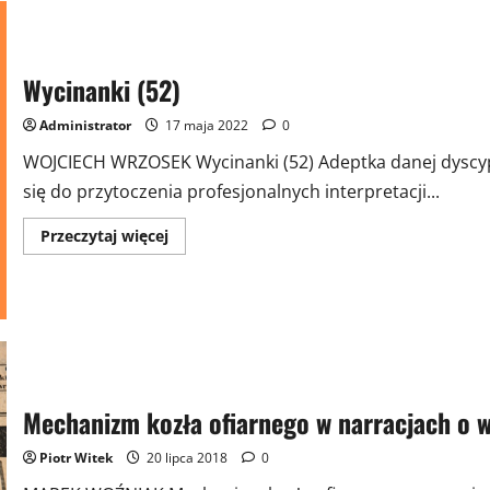
Wycinanki (52)
Administrator
17 maja 2022
0
WOJCIECH WRZOSEK Wycinanki (52) Adeptka danej dyscyp
się do przytoczenia profesjonalnych interpretacji...
Przeczytaj
Przeczytaj więcej
więcej
o
Wycinanki
(52)
Mechanizm kozła ofiarnego w narracjach o 
Piotr Witek
20 lipca 2018
0