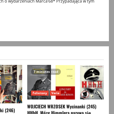
h o wydarzeniach Marca’68* Przypadająca w tym
7 minutes read
Felietony
Varia
WOJCIECH WRZOSEK Wycinanki (245)
i (246)
HHhH. Mózg Himmlera nazywa się