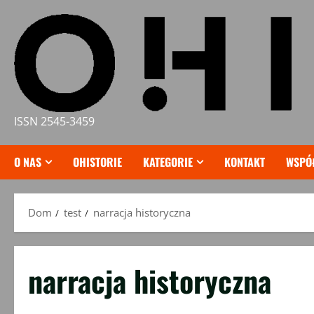
Przejdź
do
treści
ISSN 2545-3459
O NAS
OHISTORIE
KATEGORIE
KONTAKT
WSPÓ
Dom
test
narracja historyczna
narracja historyczna