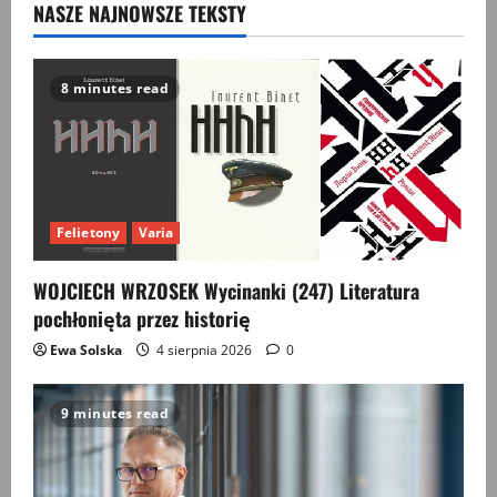
NASZE NAJNOWSZE TEKSTY
1944–
1956
8 minutes read
Felietony
Varia
WOJCIECH WRZOSEK Wycinanki (247) Literatura
pochłonięta przez historię
Ewa Solska
4 sierpnia 2026
0
9 minutes read