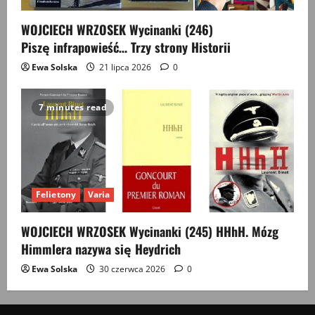
WOJCIECH WRZOSEK Wycinanki (246)
Piszę infrapowieść… Trzy strony Historii
Ewa Solska
21 lipca 2026
0
7 minutes read
Felietony
Varia
WOJCIECH WRZOSEK Wycinanki (245) HHhH. Mózg
Himmlera nazywa się Heydrich
Ewa Solska
30 czerwca 2026
0