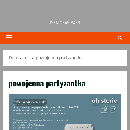
Przejdź
do
treści
ISSN 2545-3459
Menu
główne
Dom
test
powojenna partyzantka
powojenna partyzantka
2 minutes read