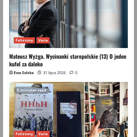
Felietony
Varia
Mateusz Wyżga. Wycinanki staropolskie (13) O jeden
kufel za daleko
Ewa Solska
31 lipca 2026
0
5 minutes read
Felietony
Varia