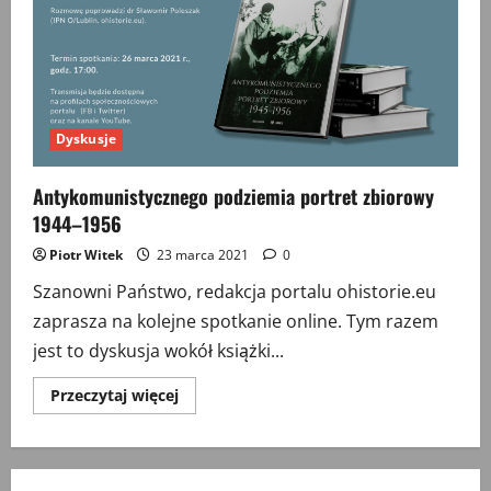
Dyskusje
Antykomunistycznego podziemia portret zbiorowy
1944–1956
Piotr Witek
23 marca 2021
0
Szanowni Państwo, redakcja portalu ohistorie.eu
zaprasza na kolejne spotkanie online. Tym razem
jest to dyskusja wokół książki...
Przeczytaj
Przeczytaj więcej
więcej
o
Antykomunistycznego
podziemia
portret
zbiorowy