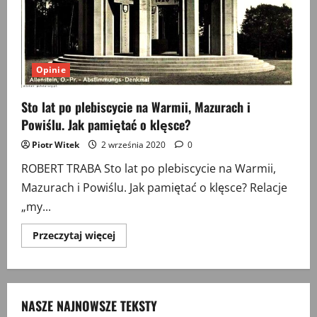
Opinie
Sto lat po plebiscycie na Warmii, Mazurach i
Powiślu. Jak pamiętać o klęsce?
Piotr Witek
2 września 2020
0
ROBERT TRABA Sto lat po plebiscycie na Warmii,
Mazurach i Powiślu. Jak pamiętać o klęsce? Relacje
„my...
Przeczytaj
Przeczytaj więcej
więcej
o
Sto
lat
po
plebiscycie
NASZE NAJNOWSZE TEKSTY
na
Warmii,