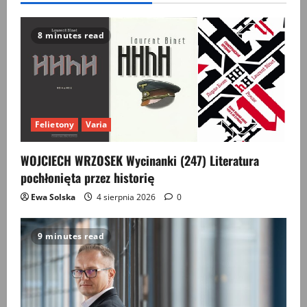
Mazurach
i
Powiślu.
Jak
8 minutes read
pamiętać
o
klęsce?
Felietony
Varia
WOJCIECH WRZOSEK Wycinanki (247) Literatura
pochłonięta przez historię
Ewa Solska
4 sierpnia 2026
0
9 minutes read