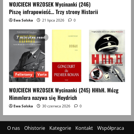
WOJCIECH WRZOSEK Wycinanki (246)
Piszę infrapowieść… Trzy strony Historii
Ewa Solska
21 lipca 2026
0
7 minutes read
Felietony
Varia
WOJCIECH WRZOSEK Wycinanki (245) HHhH. Mózg
Himmlera nazywa się Heydrich
Ewa Solska
30 czerwca 2026
0
O nas
Ohistorie
Kategorie
Kontakt
Współpraca