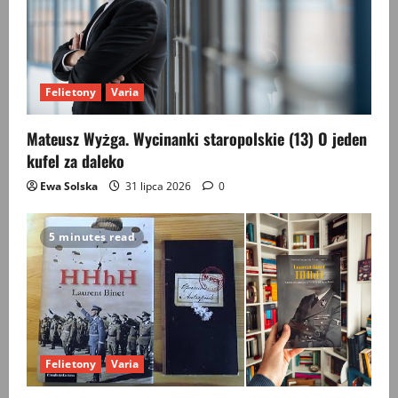
Felietony
Varia
Mateusz Wyżga. Wycinanki staropolskie (13) O jeden
kufel za daleko
Ewa Solska
31 lipca 2026
0
5 minutes read
Felietony
Varia