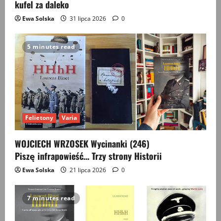
kufel za daleko
Ewa Solska
31 lipca 2026
0
5 minutes read
Felietony
Varia
WOJCIECH WRZOSEK Wycinanki (246)
Piszę infrapowieść… Trzy strony Historii
Ewa Solska
21 lipca 2026
0
7 minutes read