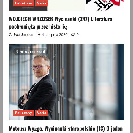
Felietony
Varia
WOJCIECH WRZOSEK Wycinanki (247) Literatura
pochłonięta przez historię
Ewa Solska
4 sierpnia 2026
0
9 minutes read
Felietony
Varia
Mateusz Wyżga. Wycinanki staropolskie (13) O jeden