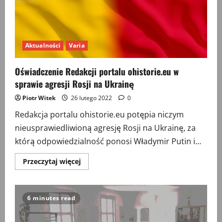
Aktualności
Varia
Oświadczenie Redakcji portalu ohistorie.eu w
sprawie agresji Rosji na Ukrainę
Piotr Witek
26 lutego 2022
0
Redakcja portalu ohistorie.eu potępia niczym
nieusprawiedliwioną agresję Rosji na Ukrainę, za
którą odpowiedzialność ponosi Władymir Putin i...
Przeczytaj
Przeczytaj więcej
więcej
o
Oświadczenie
Redakcji
portalu
6 minutes read
ohistorie.eu
w
sprawie