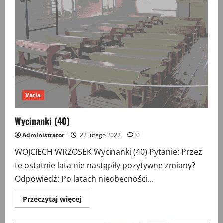
agresji
Rosji
na
Ukrainę
Varia
Wycinanki (40)
Administrator
22 lutego 2022
0
WOJCIECH WRZOSEK Wycinanki (40) Pytanie: Przez
te ostatnie lata nie nastąpiły pozytywne zmiany?
Odpowiedź: Po latach nieobecności...
Przeczytaj
Przeczytaj więcej
więcej
o
Wycinanki