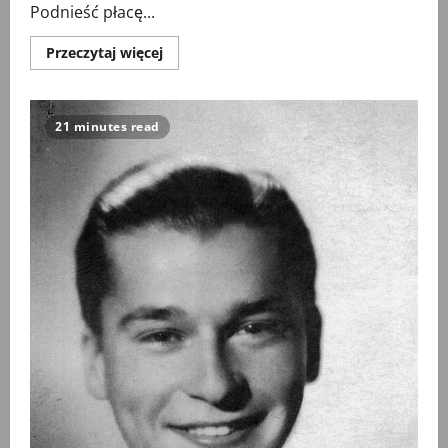
Podnieść płacę...
Przeczytaj
Przeczytaj więcej
więcej
o
Wycinanki
(39)
21 minutes read