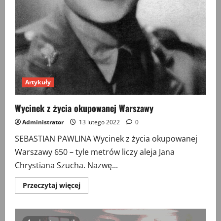
Artykuły
Wycinek z życia okupowanej Warszawy
Administrator
13 lutego 2022
0
SEBASTIAN PAWLINA Wycinek z życia okupowanej
Warszawy 650 – tyle metrów liczy aleja Jana
Chrystiana Szucha. Nazwę...
Przeczytaj
Przeczytaj więcej
więcej
o
Wycinek
z
życia