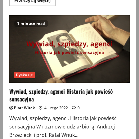
Przeczytaj
Przeczytaj więcej
więcej
o
Wycinanki
(38)
1 minute read
Dyskusje
Wywiad, szpiedzy, agenci Historia jak powieść
sensacyjna
Piotr Witek
4 lutego 2022
0
Wywiad, szpiedzy, agenci. Historia jak powieść
sensacyjna W rozmowie udział biorą: Andrzej
Brzeziecki i prof. Rafał Wnuk...