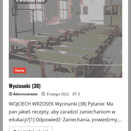
4 minutes read
okupowanej
Warszawy
Varia
Wycinanki (38)
Administrator
8 lutego 2022
0
WOJCIECH WRZOSEK Wycinanki (38) Pytanie: Ma
pan jakieś recepty, aby zaradzić zaniechaniom w
edukacji?[1] Odpowiedź: Zaniechania, powiedzmy,...