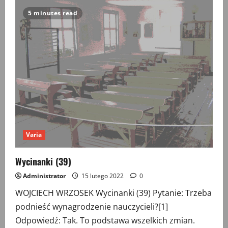
(40)
5 minutes read
Varia
Wycinanki (39)
Administrator
15 lutego 2022
0
WOJCIECH WRZOSEK Wycinanki (39) Pytanie: Trzeba
podnieść wynagrodzenie nauczycieli?[1]
Odpowiedź: Tak. To podstawa wszelkich zmian.