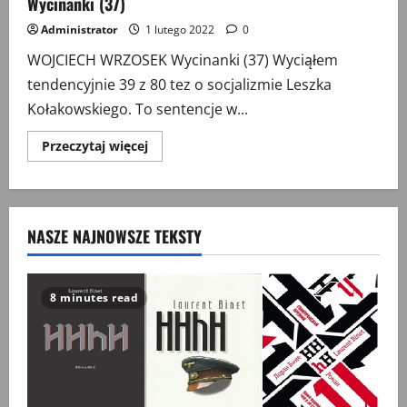
Wycinanki (37)
Administrator
1 lutego 2022
0
WOJCIECH WRZOSEK Wycinanki (37) Wyciąłem
tendencyjnie 39 z 80 tez o socjalizmie Leszka
Kołakowskiego. To sentencje w...
Przeczytaj
Przeczytaj więcej
więcej
o
Wycinanki
(37)
NASZE NAJNOWSZE TEKSTY
8 minutes read