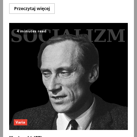
Przeczytaj
Przeczytaj więcej
więcej
o
Wywiad,
szpiedzy,
agenci
4 minutes read
Historia
jak
powieść
sensacyjna
Varia