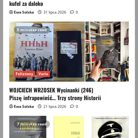
kufel za daleko
Ewa Solska
31 lipca 2026
0
5 minutes read
Felietony
Varia
WOJCIECH WRZOSEK Wycinanki (246)
Piszę infrapowieść… Trzy strony Historii
Ewa Solska
21 lipca 2026
0
7 minutes read