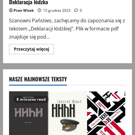
Deklaracja łódzka
Piotr Witek
15 grudnia 2023
0
Szanowni Państwo, zachęcamy do zapoznania się z
tekstem „Deklaracji łódzkiej”. Plik w formacie pdf
znajduje się pod...
Przeczytaj
Przeczytaj więcej
więcej
o
Deklaracja
łódzka
NASZE NAJNOWSZE TEKSTY
8 minutes read