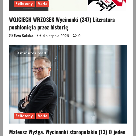
Felietony
Varia
WOJCIECH WRZOSEK Wycinanki (247) Literatura
pochłonięta przez historię
Ewa Solska
4 sierpnia 2026
0
9 minutes read
Felietony
Varia
Mateusz Wyżga. Wycinanki staropolskie (13) O jeden