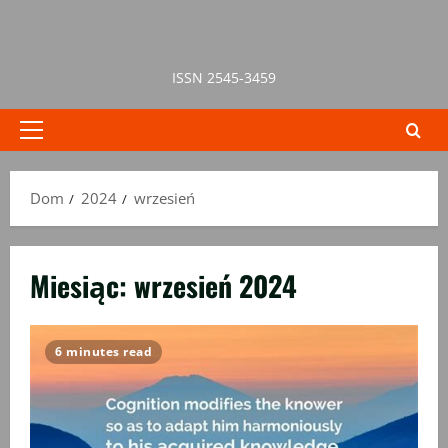
Przejdź
do
treści
ISSN 2545-3459
Menu
główne
Dom
2024
wrzesień
Miesiąc:
wrzesień 2024
6 minutes read