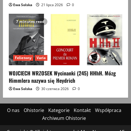
Ewa Solska
21 lipca 2026
0
7 minutes read
Felietony
Varia
WOJCIECH WRZOSEK Wycinanki (245) HHhH. Mózg
Himmlera nazywa się Heydrich
Ewa Solska
30 czerwca 2026
0
O nas
Ohistorie
Kategorie
Kontakt
Współpraca
Archiwum Ohistorie