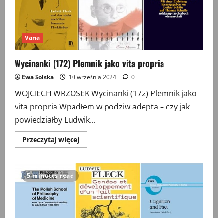
pięć
palców”?
Varia
Wycinanki (172) Plemnik jako vita propria
Ewa Solska
10 września 2024
0
WOJCIECH WRZOSEK Wycinanki (172) Plemnik jako
vita propria Wpadłem w podziw adepta – czy jak
powiedziałby Ludwik...
Przeczytaj
Przeczytaj więcej
więcej
o
Wycinanki
(172)
Plemnik
5 minutes read
jako
vita
propria