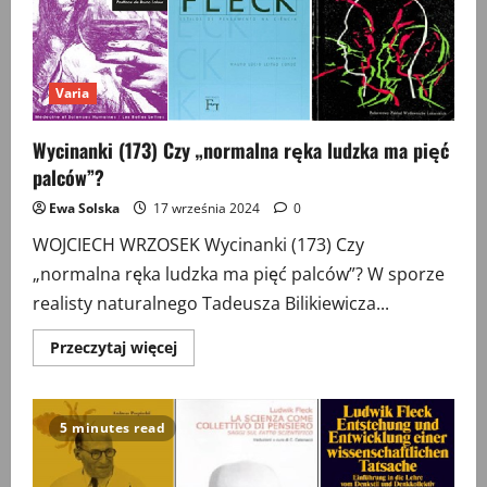
treść
rozmów
telefonicznych
Varia
Wycinanki (173) Czy „normalna ręka ludzka ma pięć
palców”?
Ewa Solska
17 września 2024
0
WOJCIECH WRZOSEK Wycinanki (173) Czy
„normalna ręka ludzka ma pięć palców”? W sporze
realisty naturalnego Tadeusza Bilikiewicza...
Przeczytaj
Przeczytaj więcej
więcej
o
Wycinanki
(173)
Czy
5 minutes read
„normalna
ręka
ludzka
ma