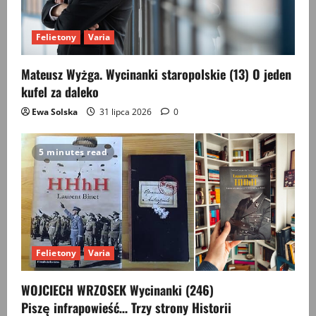
Felietony
Varia
Mateusz Wyżga. Wycinanki staropolskie (13) O jeden
kufel za daleko
Ewa Solska
31 lipca 2026
0
5 minutes read
Felietony
Varia
WOJCIECH WRZOSEK Wycinanki (246)
Piszę infrapowieść… Trzy strony Historii