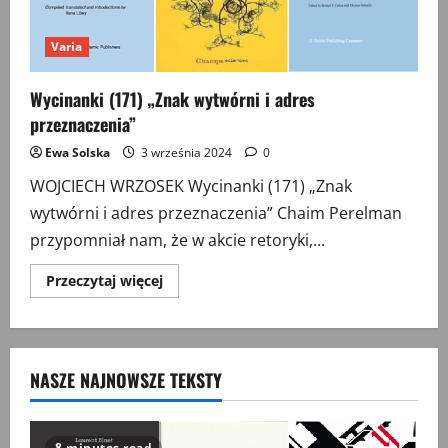
Varia
Wycinanki (171) „Znak wytwórni i adres
przeznaczenia”
Ewa Solska
3 września 2024
0
WOJCIECH WRZOSEK Wycinanki (171) „Znak
wytwórni i adres przeznaczenia” Chaim Perelman
przypomniał nam, że w akcie retoryki,...
Przeczytaj
Przeczytaj więcej
więcej
o
Wycinanki
(171)
„Znak
wytwórni
NASZE NAJNOWSZE TEKSTY
i
adres
przeznaczenia”
8 minutes read