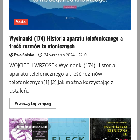
Varia
Wycinanki (174) Historia aparatu telefonicznego a
treść rozmów telefonicznych
Ewa Solska
24 września 2024
0
WOJCIECH WRZOSEK Wycinanki (174) Historia
aparatu telefonicznego a treść rozmów
telefonicznych[1] [2] Jak można korzystając z
ustaleń...
Przeczytaj
Przeczytaj więcej
więcej
o
Wycinanki
(174)
Historia
6 minutes read
aparatu
telefonicznego
a