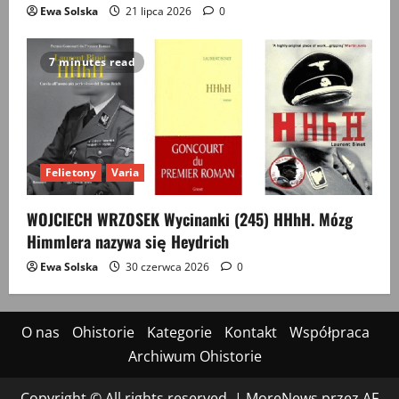
Ewa Solska
21 lipca 2026
0
7 minutes read
Felietony
Varia
WOJCIECH WRZOSEK Wycinanki (245) HHhH. Mózg
Himmlera nazywa się Heydrich
Ewa Solska
30 czerwca 2026
0
O nas
Ohistorie
Kategorie
Kontakt
Współpraca
Archiwum Ohistorie
Copyright © All rights reserved.
|
MoreNews
przez AF