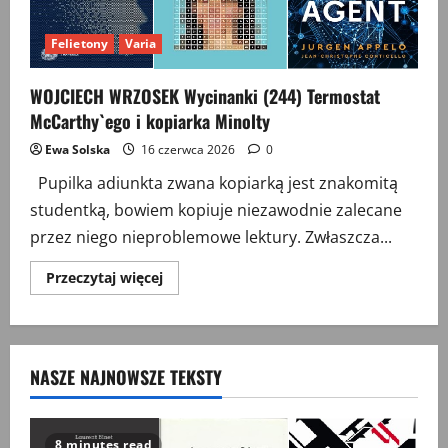
Felietony
Varia
WOJCIECH WRZOSEK Wycinanki (244) Termostat
McCarthy`ego i kopiarka Minolty
Ewa Solska
16 czerwca 2026
0
Pupilka adiunkta zwana kopiarką jest znakomitą
studentką, bowiem kopiuje niezawodnie zalecane
przez niego nieproblemowe lektury. Zwłaszcza...
Przeczytaj
Przeczytaj więcej
więcej
o
WOJCIECH
WRZOSEK
Wycinanki
(244)
NASZE NAJNOWSZE TEKSTY
Termostat
McCarthy`ego
i
kopiarka
Minolty
8 minutes read