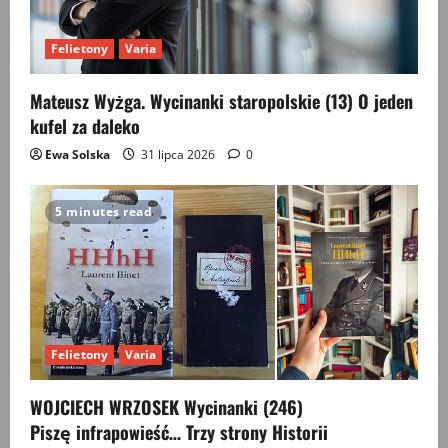
Felietony
Varia
Mateusz Wyżga. Wycinanki staropolskie (13) O jeden
kufel za daleko
Ewa Solska
31 lipca 2026
0
5 minutes read
Felietony
Varia
WOJCIECH WRZOSEK Wycinanki (246)
Piszę infrapowieść… Trzy strony Historii