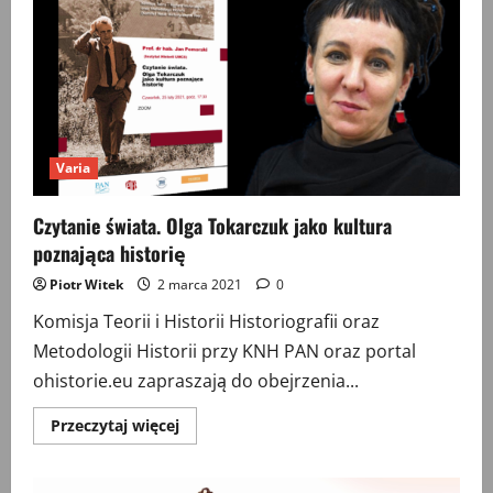
Tropy,
konteksty,
doświadczenia
Varia
Czytanie świata. Olga Tokarczuk jako kultura
poznająca historię
Piotr Witek
2 marca 2021
0
Komisja Teorii i Historii Historiografii oraz
Metodologii Historii przy KNH PAN oraz portal
ohistorie.eu zapraszają do obejrzenia...
Przeczytaj
Przeczytaj więcej
więcej
o
Czytanie
świata.