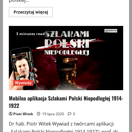
Przeczytaj
Przeczytaj więcej
więcej
o
Ludowa
historia
Polski
3 minutes read
–
parergony,
międzyprzestrzenie,
perspektywy
odkrywane
Wywiady
Mobilna aplikacja Szlakami Polski Niepodległej 1914-
1922
Piotr Witek
19 lipca 2020
0
Dr hab. Piotr Witek Wywiad z twórcami aplikacji
„Szlakami Polski Niepodległej 1914-1922”: prof. dr.