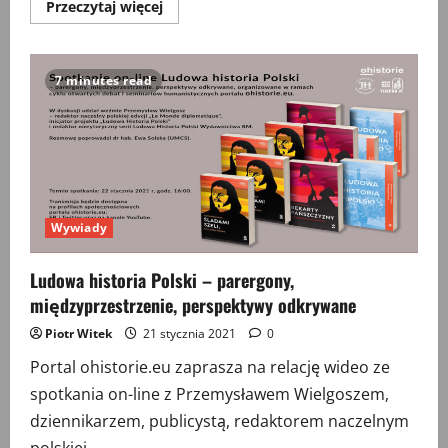
Przeczytaj
Przeczytaj więcej
więcej
o
Bękarty
pańszczyzny
–
7 minutes read
odkrywana
historia
buntów
i
oporu
Wywiady
Ludowa historia Polski – parergony,
międzyprzestrzenie, perspektywy odkrywane
Piotr Witek
21 stycznia 2021
0
Portal ohistorie.eu zaprasza na relację wideo ze
spotkania on-line z Przemysławem Wielgoszem,
dziennikarzem, publicystą, redaktorem naczelnym
polskiej...