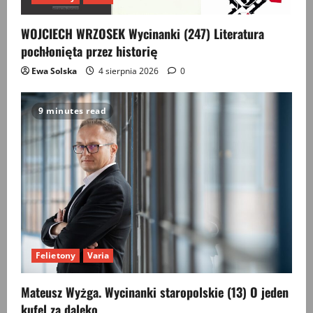
WOJCIECH WRZOSEK Wycinanki (247) Literatura
pochłonięta przez historię
Ewa Solska
4 sierpnia 2026
0
9 minutes read
Felietony
Varia
Mateusz Wyżga. Wycinanki staropolskie (13) O jeden
kufel za daleko