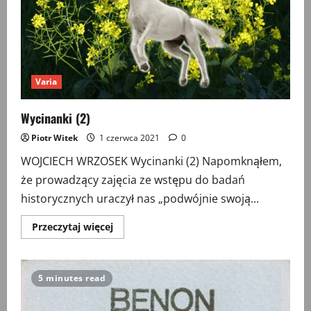
Varia
Wycinanki (2)
Piotr Witek
1 czerwca 2021
0
WOJCIECH WRZOSEK Wycinanki (2) Napomknąłem,
że prowadzący zajęcia ze wstępu do badań
historycznych uraczył nas „podwójnie swoją...
Przeczytaj
Przeczytaj więcej
więcej
o
Wycinanki
(2)
5 minutes read