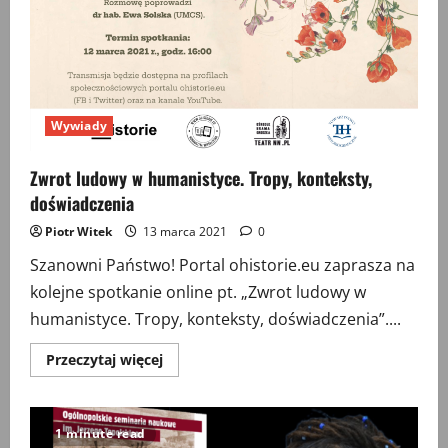
Wywiady
Zwrot ludowy w humanistyce. Tropy, konteksty,
doświadczenia
Piotr Witek
13 marca 2021
0
Szanowni Państwo! Portal ohistorie.eu zaprasza na
kolejne spotkanie online pt. „Zwrot ludowy w
humanistyce. Tropy, konteksty, doświadczenia”....
Przeczytaj
Przeczytaj więcej
więcej
o
Zwrot
ludowy
w
1 minute read
humanistyce.