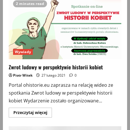
Olga
2 minutes read
Tokarczuk
jako
kultura
poznająca
historię
Wywiady
Zwrot ludowy w perspektywie historii kobiet
Piotr Witek
27 lutego 2021
0
Portal ohistorie.eu zaprasza na relację wideo ze
spotkania Zwrot ludowy w perspektywie historii
kobiet Wydarzenie zostało organizowane...
Przeczytaj
Przeczytaj więcej
więcej
o
Zwrot
ludowy