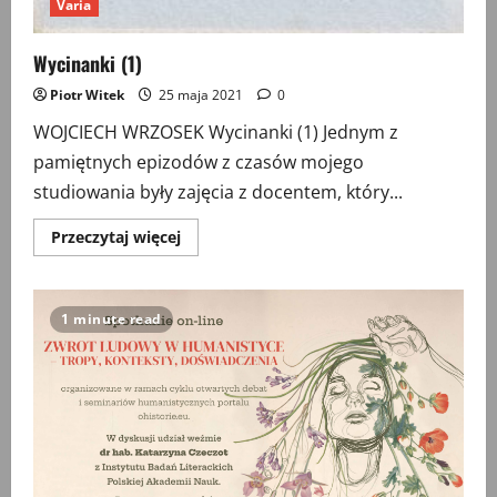
Varia
Wycinanki (1)
Piotr Witek
25 maja 2021
0
WOJCIECH WRZOSEK Wycinanki (1) Jednym z
pamiętnych epizodów z czasów mojego
studiowania były zajęcia z docentem, który...
Przeczytaj
Przeczytaj więcej
więcej
o
Wycinanki
(1)
1 minute read