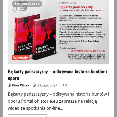
w
8 minutes read
perspektywie
historii
kobiet
Wywiady
Bękarty pańszczyzny – odkrywana historia buntów i
oporu
Piotr Witek
2 lutego 2021
0
Bękarty pańszczyzny – odkrywana historia buntów i
oporu Portal ohistorie.eu zaprasza na relację
wideo ze spotkania on-line...