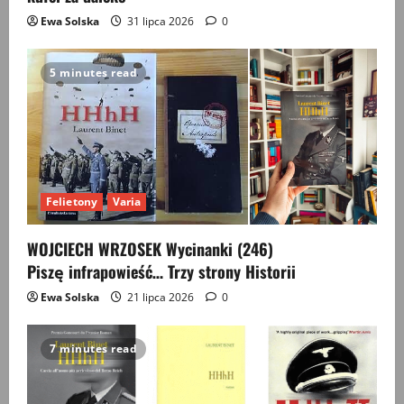
Ewa Solska
31 lipca 2026
0
5 minutes read
Felietony
Varia
WOJCIECH WRZOSEK Wycinanki (246)
Piszę infrapowieść… Trzy strony Historii
Ewa Solska
21 lipca 2026
0
7 minutes read