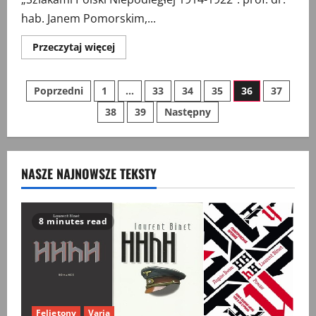
hab. Janem Pomorskim,...
Przeczytaj
Przeczytaj więcej
więcej
o
Mobilna
Stronicowanie
aplikacja
Poprzedni
1
…
33
34
35
36
37
Szlakami
Polski
38
39
Następny
wpisów
Niepodległej
1914-
1922
NASZE NAJNOWSZE TEKSTY
8 minutes read
Felietony
Varia