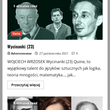
(24)
5 minutes read
Varia
Wycinanki (23)
Administrator
27 października 2021
0
WOJCIECH WRZOSEK Wycinanki (23) Quine, to
wyjątkowy talent do języków: sztucznych jak logika,
teoria mnogości, matematyka…, jak...
Przeczytaj
Przeczytaj więcej
więcej
o
Wycinanki
(23)
4 minutes read