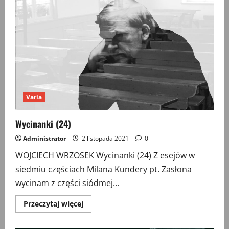
Varia
Wycinanki (24)
Administrator
2 listopada 2021
0
WOJCIECH WRZOSEK Wycinanki (24) Z esejów w
siedmiu częściach Milana Kundery pt. Zasłona
wycinam z części siódmej...
Przeczytaj
Przeczytaj więcej
więcej
o
Wycinanki