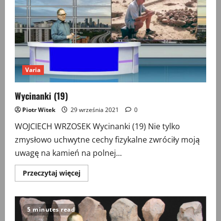
Varia
Wycinanki (19)
Piotr Witek
29 września 2021
0
WOJCIECH WRZOSEK Wycinanki (19) Nie tylko
zmysłowo uchwytne cechy fizykalne zwróciły moją
uwagę na kamień na polnej...
Przeczytaj
Przeczytaj więcej
więcej
o
Wycinanki
(19)
5 minutes read