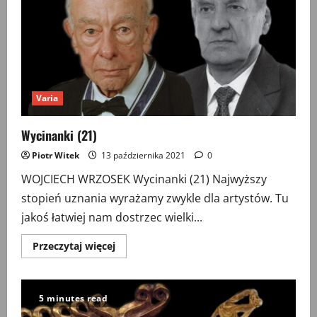
Varia
Wycinanki (21)
Piotr Witek
13 października 2021
0
WOJCIECH WRZOSEK Wycinanki (21) Najwyższy
stopień uznania wyrażamy zwykle dla artystów. Tu
jakoś łatwiej nam dostrzec wielki...
Przeczytaj
Przeczytaj więcej
więcej
o
Wycinanki
(21)
5 minutes read