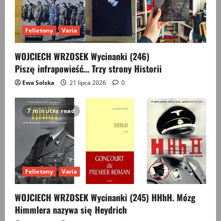
Felietony
Varia
WOJCIECH WRZOSEK Wycinanki (246)
Piszę infrapowieść… Trzy strony Historii
Ewa Solska
21 lipca 2026
0
7 minutes read
Felietony
Varia
WOJCIECH WRZOSEK Wycinanki (245) HHhH. Mózg
Himmlera nazywa się Heydrich