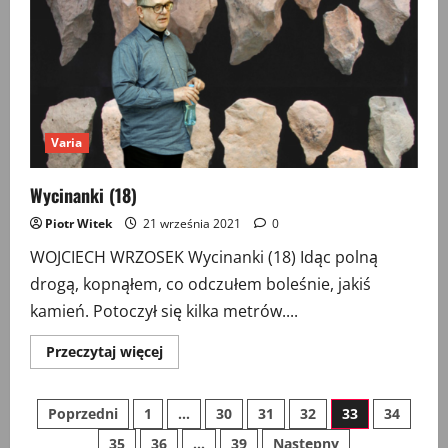
Varia
Wycinanki (18)
Piotr Witek
21 września 2021
0
WOJCIECH WRZOSEK Wycinanki (18) Idąc polną
drogą, kopnąłem, co odczułem boleśnie, jakiś
kamień. Potoczył się kilka metrów....
Przeczytaj
Przeczytaj więcej
więcej
o
Wycinanki
Stronicowanie
(18)
Poprzedni
1
…
30
31
32
33
34
35
36
…
39
Następny