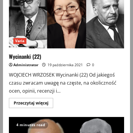
Varia
Wycinanki (22)
Administrator
19 października 2021
0
WOJCIECH WRZOSEK Wycinanki (22) Od jakiegoś
czasu zwracam uwagę na częste, na okoliczność
ocen, opinii, recenzji i...
Przeczytaj
Przeczytaj więcej
więcej
o
Wycinanki
(22)
4 minutes read