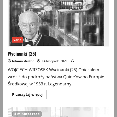
Varia
Wycinanki (25)
Administrator
14 listopada 2021
0
WOJCIECH WRZOSEK Wycinanki (25) Obiecałem
wrócić do podróży państwa Quine’ów po Europie
Środkowej w 1933 r. Legendarny...
Przeczytaj
Przeczytaj więcej
więcej
o
Wycinanki
(25)
5 minutes read