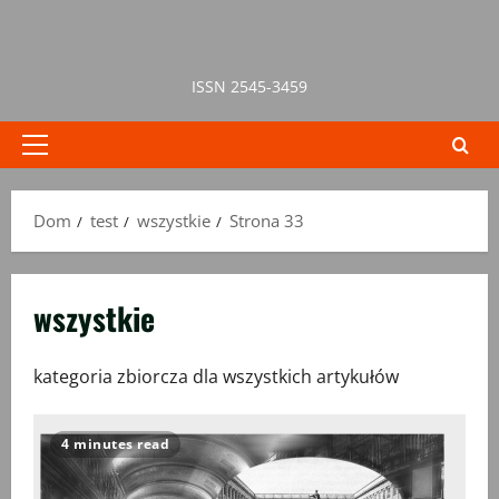
Przejdź
do
treści
ISSN 2545-3459
Menu
główne
Dom
test
wszystkie
Strona 33
wszystkie
kategoria zbiorcza dla wszystkich artykułów
4 minutes read