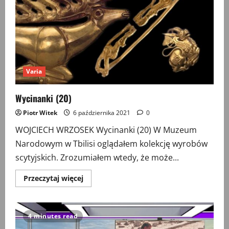
Varia
Wycinanki (20)
Piotr Witek
6 października 2021
0
WOJCIECH WRZOSEK Wycinanki (20) W Muzeum
Narodowym w Tbilisi oglądałem kolekcję wyrobów
scytyjskich. Zrozumiałem wtedy, że może...
Przeczytaj
Przeczytaj więcej
więcej
o
Wycinanki
(20)
4 minutes read