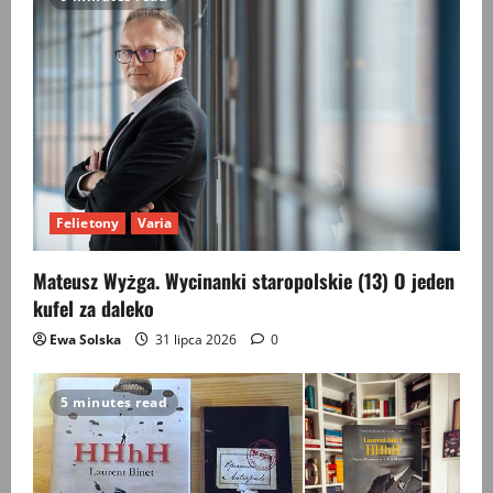
Felietony
Varia
Mateusz Wyżga. Wycinanki staropolskie (13) O jeden
kufel za daleko
Ewa Solska
31 lipca 2026
0
5 minutes read