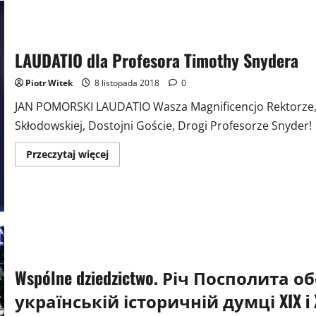
LAUDATIO dla Profesora Timothy Snydera
Piotr Witek
8 listopada 2018
0
JAN POMORSKI LAUDATIO Wasza Magnificencjo Rektorze, P
Skłodowskiej, Dostojni Goście, Drogi Profesorze Snyder! .
Przeczytaj
Przeczytaj więcej
więcej
o
LAUDATIO
dla
Profesora
Timothy
Snydera
Wspólne dziedzictwo. Річ Посполита 
українській історичній думці XIX i X