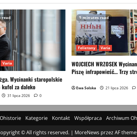
s read
5 minutes read
Felietony
Varia
WOJCIECH WRZOSEK Wycinank
Varia
Piszę infrapowieść… Trzy str
ga. Wycinanki staropolskie
 kufel za daleko
Ewa Solska
21 lipca 2026
31 lipca 2026
0
Ohistorie
Kategorie
Kontakt
Współpraca
Archiwum Ohi
opyright © All rights reserved.
|
MoreNews
przez AF theme