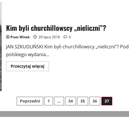
1980
r.
Kim byli churchillowscy „nieliczni”?
Piotr Witek
20 lipca 2018
0
JAN SZKUDLIŃSKI Kim byli churchillowscy „nieliczni”? Pod
polskiego wydania...
Przeczytaj
Przeczytaj więcej
więcej
o
Kim
byli
churchillowscy
„nieliczni”?
Stronicowanie
Poprzedni
1
…
34
35
36
37
wpisów