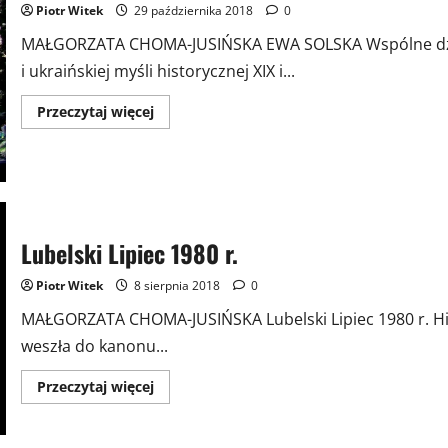
Piotr Witek
29 października 2018
0
MAŁGORZATA CHOMA-JUSIŃSKA EWA SOLSKA Wspólne dzied
i ukraińskiej myśli historycznej XIX i...
Przeczytaj
Przeczytaj więcej
więcej
o
Wspólne
dziedzictwo.
Річ
Посполита
обох
народів
в
Lubelski Lipiec 1980 r.
польській
і
українській
Piotr Witek
8 sierpnia 2018
0
історичній
думці
MAŁGORZATA CHOMA-JUSIŃSKA Lubelski Lipiec 1980 r. Hist
XIX
i
weszła do kanonu...
XX
w.
Przeczytaj
Przeczytaj więcej
więcej
o
Lubelski
Lipiec