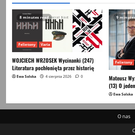
8 minutes read
9 minute
Felietony
Varia
WOJCIECH WRZOSEK Wycinanki (247)
Felietony
Literatura pochłonięta przez historię
Ewa Solska
4 sierpnia 2026
0
Mateusz Wyż
(13) O jeden
Ewa Solska
O nas
C