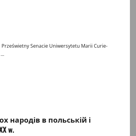
rześwietny Senacie Uniwersytetu Marii Curie-
..
обох народів в польській і
X w.