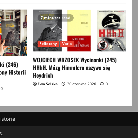
7 minutes read
Felietony
Varia
WOJCIECH WRZOSEK Wycinanki (245)
i (246)
HHhH. Mózg Himmlera nazywa się
ony Historii
Heydrich
Ewa Solska
30 czerwca 2026
0
0
storie
s.