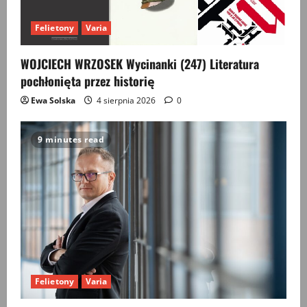
Felietony
Varia
WOJCIECH WRZOSEK Wycinanki (247) Literatura
pochłonięta przez historię
Ewa Solska
4 sierpnia 2026
0
9 minutes read
Felietony
Varia