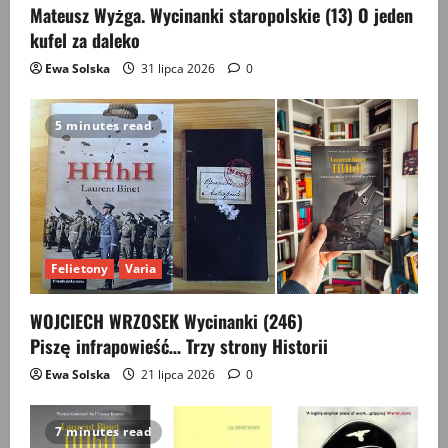
Mateusz Wyżga. Wycinanki staropolskie (13) O jeden
kufel za daleko
Ewa Solska
31 lipca 2026
0
5 minutes read
Felietony
Varia
WOJCIECH WRZOSEK Wycinanki (246)
Piszę infrapowieść… Trzy strony Historii
Ewa Solska
21 lipca 2026
0
7 minutes read