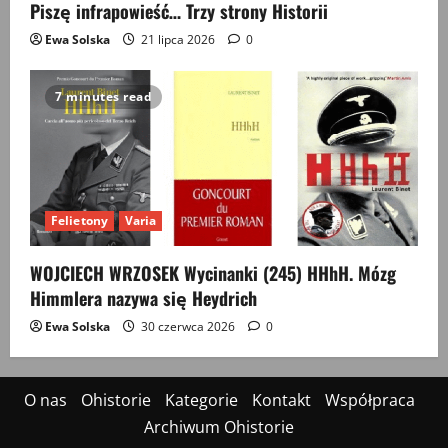
Piszę infrapowieść… Trzy strony Historii
Ewa Solska
21 lipca 2026
0
7 minutes read
Felietony
Varia
WOJCIECH WRZOSEK Wycinanki (245) HHhH. Mózg
Himmlera nazywa się Heydrich
Ewa Solska
30 czerwca 2026
0
O nas
Ohistorie
Kategorie
Kontakt
Współpraca
Archiwum Ohistorie