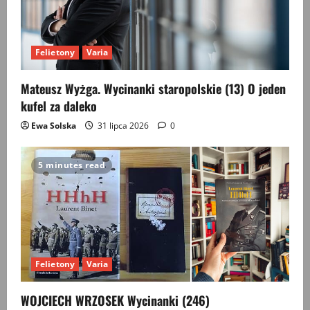
Felietony
Varia
Mateusz Wyżga. Wycinanki staropolskie (13) O jeden
kufel za daleko
Ewa Solska
31 lipca 2026
0
5 minutes read
Felietony
Varia
WOJCIECH WRZOSEK Wycinanki (246)