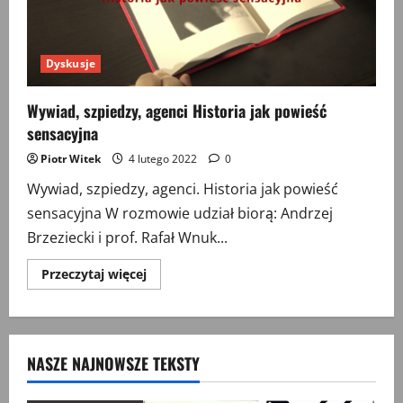
Dyskusje
Wywiad, szpiedzy, agenci Historia jak powieść
sensacyjna
Piotr Witek
4 lutego 2022
0
Wywiad, szpiedzy, agenci. Historia jak powieść
sensacyjna W rozmowie udział biorą: Andrzej
Brzeziecki i prof. Rafał Wnuk...
Przeczytaj
Przeczytaj więcej
więcej
o
Wywiad,
szpiedzy,
agenci
Historia
NASZE NAJNOWSZE TEKSTY
jak
powieść
sensacyjna