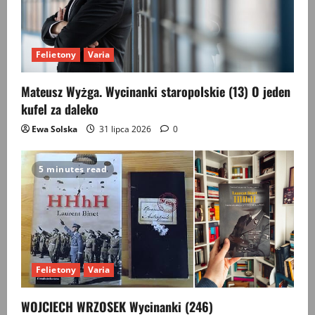
Felietony
Varia
Mateusz Wyżga. Wycinanki staropolskie (13) O jeden
kufel za daleko
Ewa Solska
31 lipca 2026
0
5 minutes read
Felietony
Varia
WOJCIECH WRZOSEK Wycinanki (246)