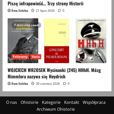
Piszę infrapowieść… Trzy strony Historii
Ewa Solska
21 lipca 2026
0
7 minutes read
Felietony
Varia
WOJCIECH WRZOSEK Wycinanki (245) HHhH. Mózg
Himmlera nazywa się Heydrich
Ewa Solska
30 czerwca 2026
0
O nas
Ohistorie
Kategorie
Kontakt
Współpraca
Archiwum Ohistorie