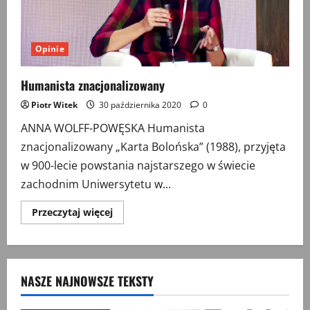
Opinie
Humanista znacjonalizowany
Piotr Witek
30 października 2020
0
ANNA WOLFF-POWĘSKA Humanista
znacjonalizowany „Karta Bolońska” (1988), przyjęta
w 900-lecie powstania najstarszego w świecie
zachodnim Uniwersytetu w...
Przeczytaj
Przeczytaj więcej
więcej
o
Humanista
znacjonalizowany
NASZE NAJNOWSZE TEKSTY