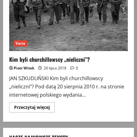
Varia
Kim byli churchillowscy „nieliczni”?
Piotr Witek
20 lipca 2018
0
JAN SZKUDLIŃSKI Kim byli churchillowscy
„nieliczni”? Pod datą 20 sierpnia 2010 r. na stronie
internetowej polskiego wydania...
Przeczytaj
Przeczytaj więcej
więcej
o
Kim
byli
churchillowscy
„nieliczni”?