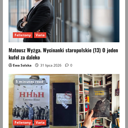
Felietony
Varia
Mateusz Wyżga. Wycinanki staropolskie (13) O jeden
kufel za daleko
Ewa Solska
31 lipca 2026
0
5 minutes read
Felietony
Varia