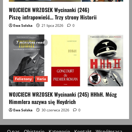
WOJCIECH WRZOSEK Wycinanki (246)
Piszę infrapowieść… Trzy strony Historii
Ewa Solska
21 lipca 2026
0
7 minutes read
Felietony
Varia
WOJCIECH WRZOSEK Wycinanki (245) HHhH. Mózg
Himmlera nazywa się Heydrich
Ewa Solska
30 czerwca 2026
0
O nas
Ohistorie
Kategorie
Kontakt
Współpraca