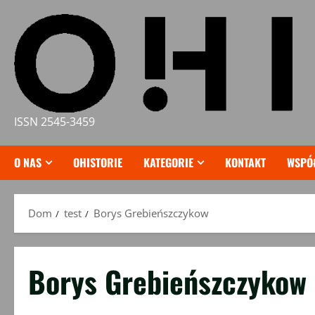
Przejdź
do
treści
ISSN 2545-3459
O NAS
OHISTORIE
KATEGORIE
KONTAKT
WSPÓ
Dom
test
Borys Grebieńszczykow
Borys Grebieńszczykow