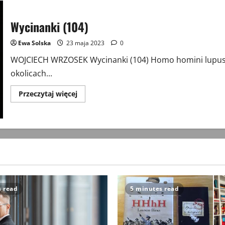
Wycinanki (104)
Ewa Solska
23 maja 2023
0
WOJCIECH WRZOSEK Wycinanki (104) Homo homini lupus es
okolicach...
Przeczytaj
Przeczytaj więcej
więcej
o
Wycinanki
(104)
s read
5 minutes read