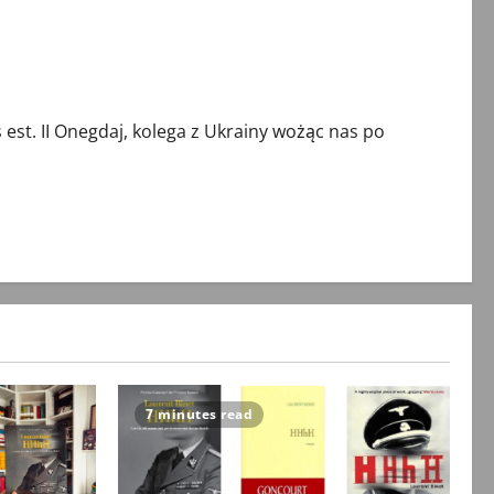
t. II Onegdaj, kolega z Ukrainy wożąc nas po
7 minutes read