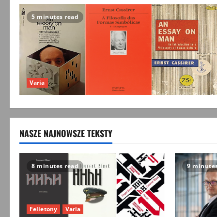
5 minutes read
Varia
NASZE NAJNOWSZE TEKSTY
8 minutes read
9 minute
Felietony
Varia