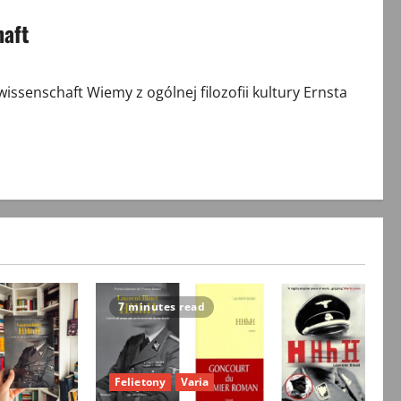
haft
senschaft Wiemy z ogólnej filozofii kultury Ernsta
7 minutes read
Felietony
Varia