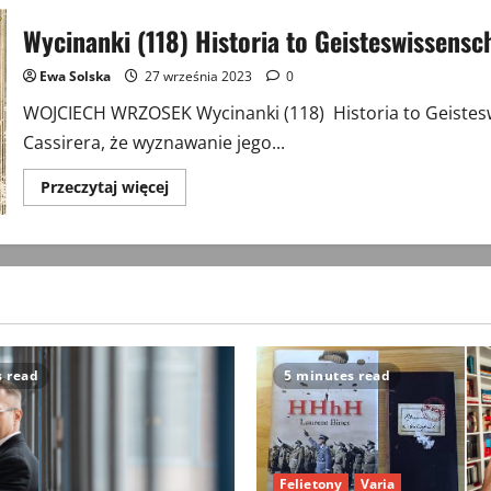
Wycinanki (118) Historia to Geisteswissensc
Ewa Solska
27 września 2023
0
WOJCIECH WRZOSEK Wycinanki (118) Historia to Geisteswis
Cassirera, że wyznawanie jego...
Przeczytaj
Przeczytaj więcej
więcej
o
Wycinanki
(118)
Historia
to
Geisteswissenschaft
s read
5 minutes read
Felietony
Varia