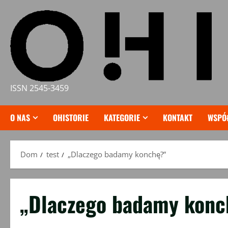
Przejdź
do
treści
ISSN 2545-3459
O NAS
OHISTORIE
KATEGORIE
KONTAKT
WSPÓ
Dom
test
„Dlaczego badamy konchę?”
„Dlaczego badamy kon