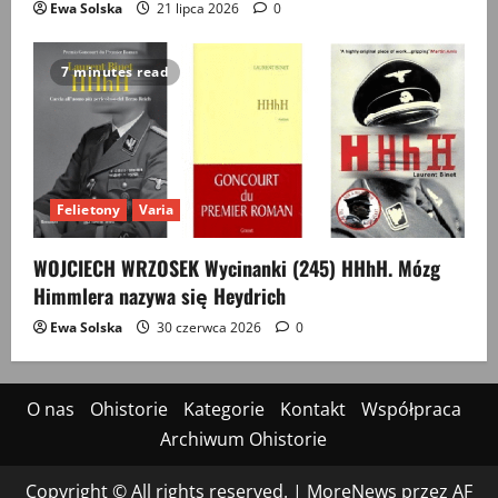
Ewa Solska
21 lipca 2026
0
7 minutes read
Felietony
Varia
WOJCIECH WRZOSEK Wycinanki (245) HHhH. Mózg
Himmlera nazywa się Heydrich
Ewa Solska
30 czerwca 2026
0
O nas
Ohistorie
Kategorie
Kontakt
Współpraca
Archiwum Ohistorie
Copyright © All rights reserved.
|
MoreNews
przez AF