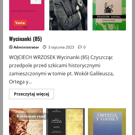
Varia
Wycinanki (85)
Administrator
3 stycznia 2023
0
WOJCIECH WRZOSEK Wycinanki (85) Czyszcząc
przedpole przed szkicami historycznymi
zamieszczonymi w tomie pt. Wokół Galileusza,
Ortega y...
Przeczytaj
Przeczytaj więcej
więcej
o
Wycinanki
(85)
4 minutes read