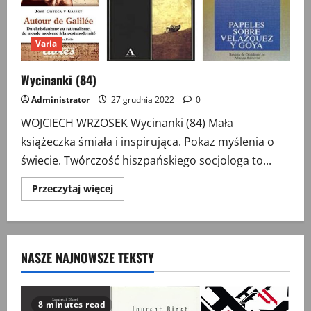
Varia
Wycinanki (84)
Administrator
27 grudnia 2022
0
WOJCIECH WRZOSEK Wycinanki (84) Mała
książeczka śmiała i inspirująca. Pokaz myślenia o
świecie. Twórczość hiszpańskiego socjologa to...
Przeczytaj
Przeczytaj więcej
więcej
o
Wycinanki
(84)
NASZE NAJNOWSZE TEKSTY
8 minutes read