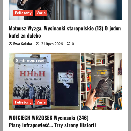
Felietony
Varia
Mateusz Wyżga. Wycinanki staropolskie (13) O jeden
kufel za daleko
Ewa Solska
31 lipca 2026
0
5 minutes read
Felietony
Varia
WOJCIECH WRZOSEK Wycinanki (246)
Piszę infrapowieść… Trzy strony Historii