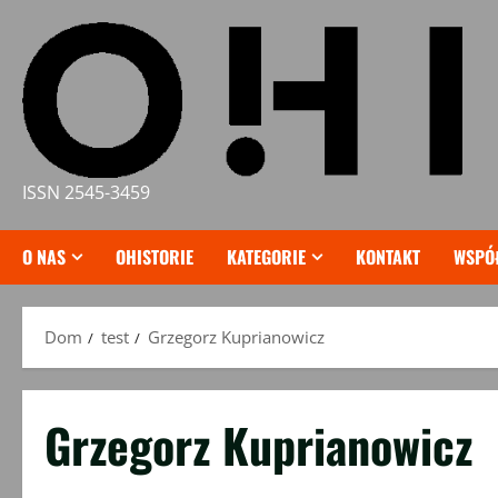
Przejdź
do
treści
ISSN 2545-3459
O NAS
OHISTORIE
KATEGORIE
KONTAKT
WSPÓ
Dom
test
Grzegorz Kuprianowicz
Grzegorz Kuprianowicz