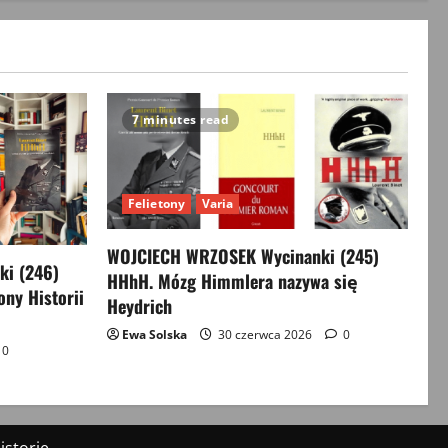
7 minutes read
Felietony
Varia
WOJCIECH WRZOSEK Wycinanki (245)
i (246)
HHhH. Mózg Himmlera nazywa się
ony Historii
Heydrich
Ewa Solska
30 czerwca 2026
0
0
storie