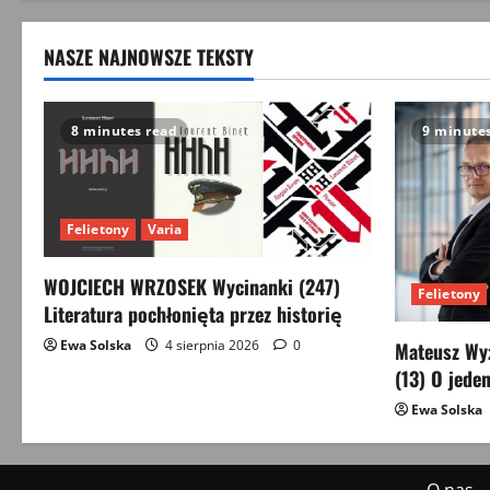
NASZE NAJNOWSZE TEKSTY
8 minutes read
9 minute
Felietony
Varia
WOJCIECH WRZOSEK Wycinanki (247)
Felietony
Literatura pochłonięta przez historię
Ewa Solska
4 sierpnia 2026
0
Mateusz Wyż
(13) O jeden
Ewa Solska
O nas