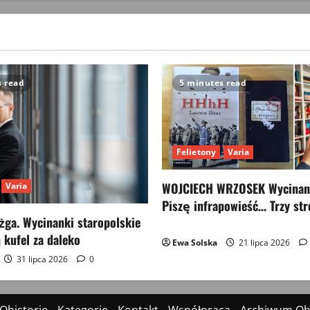
s read
5 minutes read
Felietony
Varia
WOJCIECH WRZOSEK Wycinank
Varia
Piszę infrapowieść… Trzy str
ga. Wycinanki staropolskie
 kufel za daleko
Ewa Solska
21 lipca 2026
31 lipca 2026
0
Ohistorie
Kategorie
Kontakt
Współpraca
Archiwum Ohi