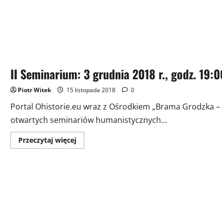
II Seminarium: 3 grudnia 2018 r., godz. 19:0
Piotr Witek
15 listopada 2018
0
Portal Ohistorie.eu wraz z Ośrodkiem „Brama Grodzka – 
otwartych seminariów humanistycznych...
Przeczytaj
Przeczytaj więcej
więcej
o
II
Seminarium:
3
grudnia
2018
r.,
godz.
19:00