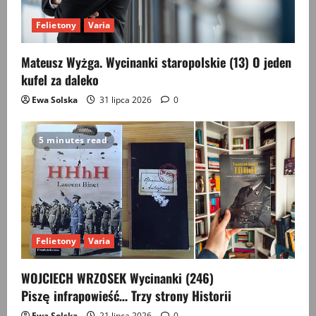
Felietony
Varia
Mateusz Wyżga. Wycinanki staropolskie (13) O jeden
kufel za daleko
Ewa Solska
31 lipca 2026
0
5 minutes read
Felietony
Varia
WOJCIECH WRZOSEK Wycinanki (246)
Piszę infrapowieść… Trzy strony Historii
Ewa Solska
21 lipca 2026
0