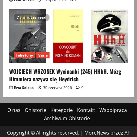
7 minutes read
Felietony
Varia
WOJCIECH WRZOSEK Wycinanki (245) HHhH. Mózg
Himmlera nazywa się Heydrich
Ewa Solska
30 czerwca 2026
0
O nas
Ohistorie
Kategorie
Kontakt
Współpraca
Archiwum Ohistorie
Copyright © All rights reserved.
|
MoreNews
przez AF