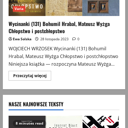
Varia
Wycinanki (131) Bohumil Hrabal, Mateusz Wyżga
Chłopstwo i postchłopstwo
Ewa Solska
28 listopada 2023
0
WOJCIECH WRZOSEK Wycinanki (131) Bohumil
Hrabal, Mateusz Wyżga Chłopstwo i postchłopstwo
Niniejsza książka — rozpoczyna Mateusz Wyżga...
Przeczytaj
Przeczytaj więcej
więcej
o
Wycinanki
(131)
Bohumil
Hrabal,
NASZE NAJNOWSZE TEKSTY
Mateusz
Wyżga
Chłopstwo
i
postchłopstwo
8 minutes read